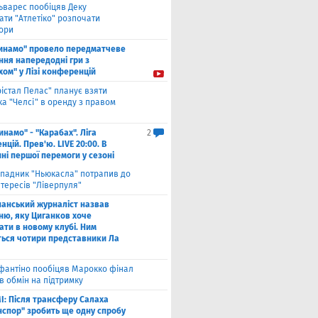
ьварес пообіцяв Деку
ати "Атлетіко" розпочати
ори
инамо" провело передматчеве
ння напередодні гри з
хом" у Лізі конференцій
рістал Пелас" планує взяти
а "Челсі" в оренду з правом
инамо" - "Карабах". Ліга
2
цій. Прев'ю. LIVE 20:00. В
ні першої перемоги у сезоні
падник "Ньюкасла" потрапив до
тересів "Ліверпуля"
панський журналіст назвав
ню, яку Циганков хоче
ати в новому клубі. Ним
ться чотири представники Ла
фантіно пообіцяв Марокко фінал
в обмін на підтримку
І: Після трансферу Салаха
нспор" зробить ще одну спробу