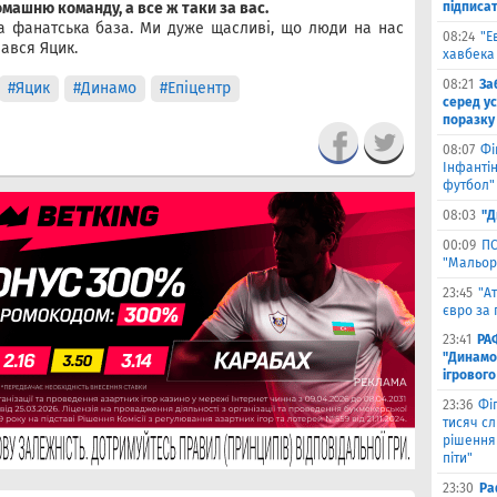
домашню команду, а все ж таки за вас.
підписа
а фанатська база. Ми дуже щасливі, що люди на нас
08:24
"Е
нався Яцик.
хавбека
08:21
За
#Яцик
#Динамо
#Епіцентр
серед ус
поразку
08:07
Фі
Інфантін
футбол"
08:03
"Д
00:09
ПС
"Мальор
23:45
"А
євро за 
23:41
РА
"Динамо"
ігрового
23:36
Фіг
тисяч с
рішення 
піти"
23:30
Ра