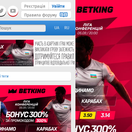
Реєстрація
Увійти
Правила форуму
UA
RU
і теги