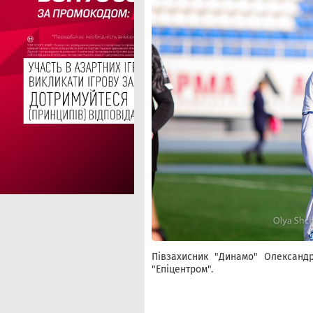
Півзахисник "Динамо" Олександ
"Епіцентром".