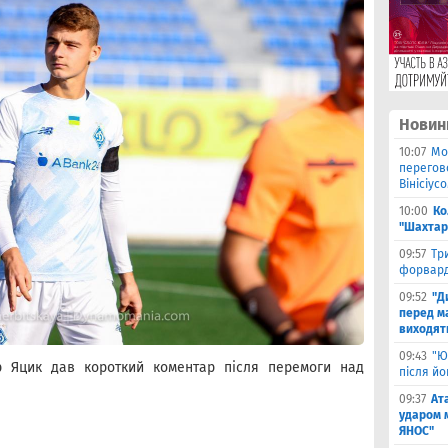
Новин
10:07
Мо
перегов
Вінісіус
10:00
Ко
"Шахтар
09:57
Тр
форвард
09:52
"Д
перед ма
виходять
09:43
"Ю
р Яцик дав короткий коментар після перемоги над
після й
09:37
Ат
ударом 
ЯНОС"