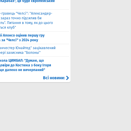
"Карабах", це буде європейський
-гравець "Челсі": "Александер-
 зараз точно підсилив би
ль". Питання в тому, як до цього
ься клуб"
бі Алонсо оцінив першу гру
за "Челсі" з 2024 року
анчестер Юнайтед" зацікавлений
ері захисника "Болоньї"
кола ЦИМБАЛ: "Думаю, що
овіри до Костюка з боку Ігоря
 ще далеко не вичерпаний"
Всі новини: