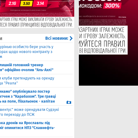
и
Всі новини:
урінью особисто бере участь у
орах щодо нового контракту з
ом
лишній головний тренер
я" офіційно очолив "Аль-Ахлі"
и клуби претендують на оренду
а "Реала"
инамо" опублікувало постер
тчем з "Карабахом". Три гравці
 на поле, Піхальонок - капітан
вентус" може орендувати Судзукі
ого переходу до ПСЖ
ака дронів на Ярославль: під
міг опинитися НПЗ "Славнефть-