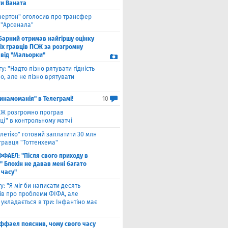
ти Ваната
вертон" оголосив про трансфер
 "Арсенала"
барний отримав найгіршу оцінку
іх гравців ПСЖ за розгромну
 від "Мальорки"
гу: "Надто пізно рятувати гідність
о, але не пізно врятувати
инамоманія" в Телеграмі!
10
Ж розгромно програв
ці" в контрольному матчі
тлетіко" готовий заплатити 30 млн
гравця "Тоттенхема"
ФФАЕЛ: "Після свого приходу в
 Блохін не давав мені багато
 часу"
у: "Я міг би написати десять
лів про проблеми ФІФА, але
укладається в три: Інфантіно має
ффаел пояснив, чому свого часу