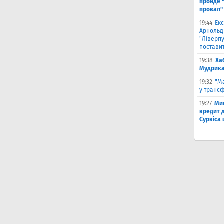
пройде 
провал"
19:44
Екс
Арнольд
"Ліверпу
поставит
19:38
Ха
Мудрика 
19:32
"М
у трансф
19:27
Ми
кредит д
Суркіса