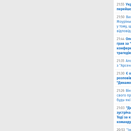
21:55
Ук
перейшо
21:50
Ва
Моурінью
у тому, 
відповід
21:44
Оле
грав за 
конфере
трагеді
21:35
Ал
з "Арсен
21:30
Є 
розпові
"Динамо
21:26
Він
свого п
будь-які
21:03
"Д
зустріча
Тоді за 
команду
20:53
"І