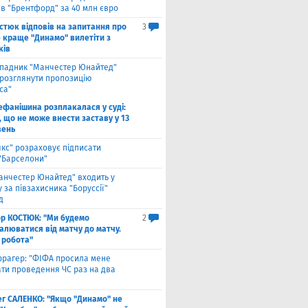
 в "Брентфорд" за 40 млн євро
стюк відповів на запитання про
3
е краще "Динамо" вилетіти з
ків
падник "Манчестер Юнайтед"
 розглянути пропозицію
са"
ефанішина розплакалася у суді:
 що не може внести заставу у 13
вень
якс" розраховує підписати
 "Барселони"
анчестер Юнайтед" входить у
 за півзахисника "Боруссії"
д
ор КОСТЮК: "Ми будемо
2
алюватися від матчу до матчу.
 робота"
ррагер: "ФІФА просила мене
ати проведення ЧС раз на два
ег САЛЕНКО: "Якщо "Динамо" не