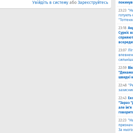
Увійдіть в систему
або
Зареєструйтесь
покинув
23:23
"Н
готують 
"Тоттен
23:18
Ан
Суркіс в
сприяют
всереди
23:07
Лі
впевнено
сильніш
22:59
Ві
"Динамо
швидкі 
22:48
"Р
захисник
22:43
Ек
"Зараз "
але ім'я
говорит
22:23
"Н
признач
За нього