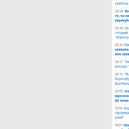
хавбека
20:48
Ко
те, чи н
єврокуб
20:39
На
готовий
"Ювенту
20:34
Ст
заявила,
млн гри
20:31
"А
вінгера
20:13
"М
боротьбу
Дортмун
20:05
Іг
вдоскон
Це наша
19:56
Ка
підтрим
роки"
19:51
Ол