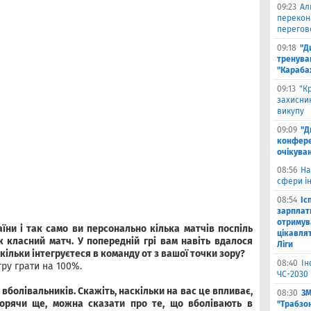
09:23
Ал
перекон
перегов
09:18
"Д
тренува
"Караба
09:13
"К
захисник
викупу
09:09
"Д
конферен
очікуван
08:56
На
сфери ін
08:54
Іс
зарплат
отримув
аїни і так само ви персонально кілька матчів поспіль
цікавля
ж класний матч. У попередній грі вам навіть вдалося
Ліги
скільки інтегруєтеся в команду от з вашої точки зору?
08:40
Ін
гру грати на 100%.
ЧС-2030 
вболівальників. Скажіть, наскільки на вас це впливає,
08:30
ЗМ
оворячи ще, можна
сказати про те, що вболівають в
"Трабзо