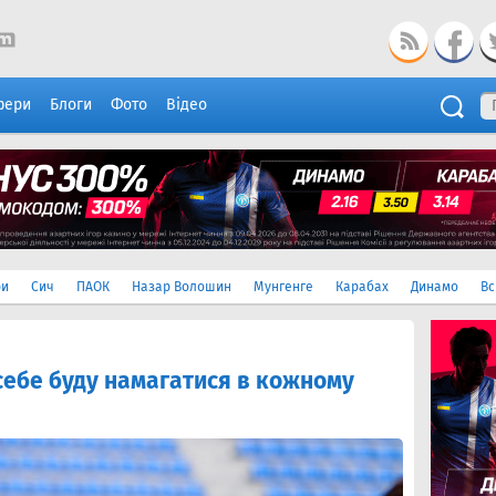
фери
Блоги
Фото
Відео
ри
Сич
ПАОК
Назар Волошин
Мунгенге
Карабах
Динамо
Вс
себе буду намагатися в кожному