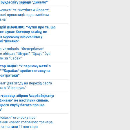
 Бундеслігу заради "Динамо"
ьюкасл" та "Ноттінгем Форест"
нові пропозиції щодо хавбека
хема"
дрій ДЕМЧЕНКО: "Чутки про те, що
же шукає Костюку заміну, не
ь хорошому мікроклімату
ні "Динамо"
га чемпіонів. "Фенербахче"
 обіграв "Штурм", "Орхус" був
им за "Сабах"
ктор ВАЦКО: "У першому матчі з
" "Карабах" зробить ставку на
контратаки"
еал" дав згоду на перехід свого
а в "Ліверпуль"
с-гравець збірної Азербайджану:
Динамо" не настільки сильне,
 цього клубу багато про що
ь"
ьюкасл" оголосив про
ення нового головного тренера.
 заплатили 11 млн євро