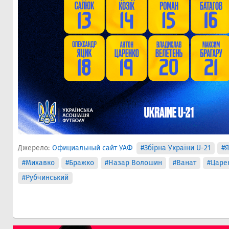
Джерело:
Официальный сайт УАФ
#Збірна України U-21
#Я
#Михавко
#Бражко
#Назар Волошин
#Ванат
#Царе
#Рубчинський