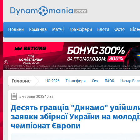
Новини
Команда
Матчі
Трансфери
Блоги
Фото
Віде
Головне
ЧС-2026
Трансфери
Сич
ПАОК
Назар Вол
5 червня 2025 10:32
Десять гравців "Динамо" увійшл
заявки збірної України на молод
чемпіонат Європи