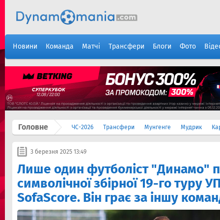
Новини
Команда
Матчі
Трансфери
Блоги
Фото
Віде
Головне
ЧС-2026
Трансфери
Мунгенге
Мудрик
Ка
3 березня 2025 13:49
Лише один футболіст "Динамо" 
символічної збірної 19-го туру УП
SofaScore. Він грає за іншу кома