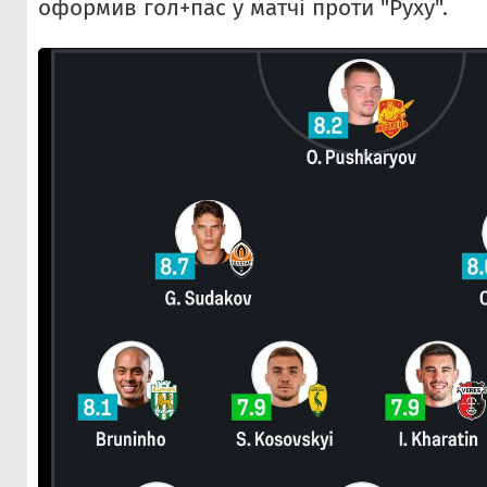
оформив гол+пас у матчі проти "Руху".