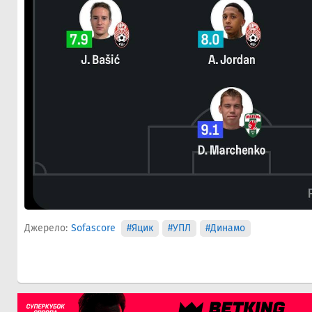
Джерело:
Sofascore
#Яцик
#УПЛ
#Динамо