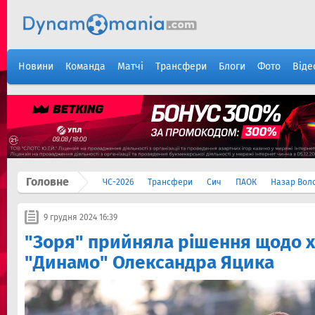
Новини
Команда
Матчі
Трансфери
Блоги
Фото
Віде
Головне
ЧС-2026
Трансфери
Сич
ПАОК
Назар Вол
9 грудня 2024 16:39
"Зоря" прийняла рішення щодо 
"Динамо" Олександра Яцика