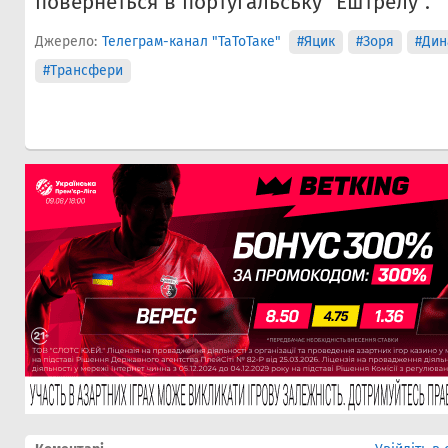
повернеться в португальську "Ештрелу".
Джерело:
Телеграм-канал "ТаТоТаке"
#Яцик
#Зоря
#Дин
#Трансфери