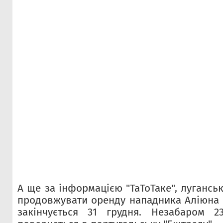
А ще за інформацією "ТаТоТаке", лугансь
продовжувати оренду нападника Аліюна Н
закінчується 31 грудня. Незабаром 2