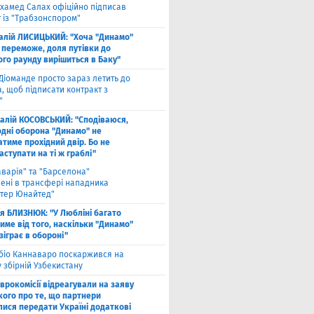
хамед Салах офіційно підписав
 із "Трабзонспором"
талій ЛИСИЦЬКИЙ: "Хоча "Динамо"
 переможе, доля путівки до
ого раунду вирішиться в Баку"
Діоманде просто зараз летить до
, щоб підписати контракт з
"
талій КОСОВСЬКИЙ: "Сподіваюся,
одні оборона "Динамо" не
тиме прохідний двір. Бо не
ступати на ті ж граблі"
аварія" та "Барселона"
лені в трансфері нападника
тер Юнайтед"
ля БЛИЗНЮК: "У Любліні багато
име від того, наскільки "Динамо"
зіграє в обороні"
біо Каннаваро поскаржився на
у збірній Узбекистану
Єврокомісії відреагували на заяву
кого про те, що партнери
лися передати Україні додаткові