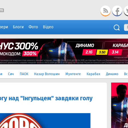
фери
Блоги
Фото
Відео
ри
Сич
ПАОК
Назар Волошин
Мунгенге
Карабах
Динамо
Вс
гу над "Інгульцем" завдяки голу