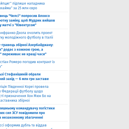
ейпциг" підпише нападника
хайма" за 25 млн євро
вець "Челсі" попросив Алонсо
ротну заміну, щоб Мудрик вийшов
у ​​матчі з "Ювентусом"
нфранко Дзола очолить проект
тку молодіжного футболу в Італії
с-гравець збірної Азербайджану:
х" додає з кожною грою, а
" переживає не кращі часи"
істіан Ромеро погодив контракт із
о"
ьзі Стефанішиній обрали
ий захід — 6 млн грн застави
ліція Південної Кореї провела
у Федерації футболу щодо
сті призначення Хон Мюн Бо на
аставника збірної
лишньому командувачу логістики
них сил ЗСУ повідомили про
 в незаконному збагаченні
ссі оформив дубль та віддав