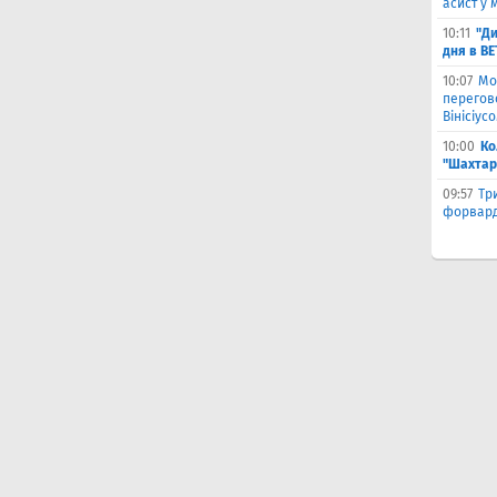
асист у 
10:11
"Ди
дня в B
10:07
Мо
перегов
Вінісіус
10:00
Ко
"Шахтар
09:57
Тр
форвард