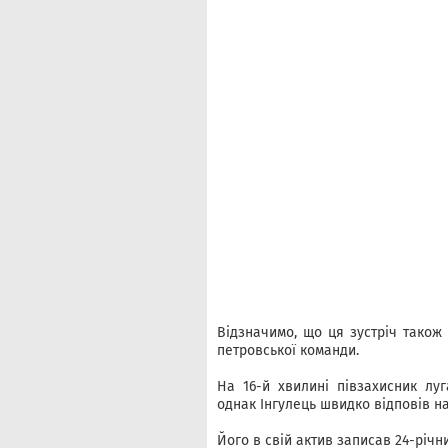
Відзначимо, що ця зустріч також
петровської команди.
На 16-й хвилині півзахисник лу
однак Інгулець швидко відповів на
Його в свій актив записав 24-річ