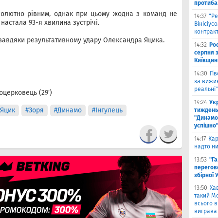
протиба
солютно рівним, однак при цьому жодна з команд не
14:37
"Ре
настала 93-я хвилина зустрічі.
Вінісіус
контрак
завдяки результативному удару Олександра Яцика.
14:32
Рос
серпня 
Київщин
14:30
Гі
за вижи
реальні
ілоцерковець (29')
14:24
Укр
#Яцик
#Зоря
#Динамо
#Інгулець
тиждень
"Динамо"
успішно
14:17
Кар
надто ни
13:53
"Г
перегов
збірної 
13:50
Ха
такий Мо
всього 
виграват