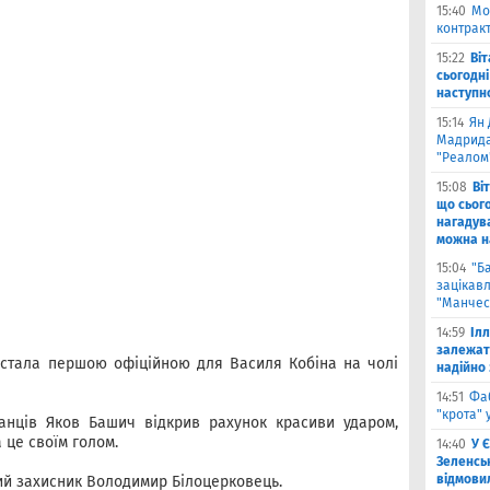
15:40
Мо
контракт
15:22
Ві
сьогодні
наступн
15:14
Ян 
Мадрида
"Реалом
15:08
Ві
що сьог
нагадува
можна на
15:04
"Б
зацікав
"Манчес
14:59
Іл
залежат
 стала першою офіційною для Василя Кобіна на чолі
надійно 
14:51
Фа
"крота" 
ганців Яков Башич відкрив рахунок красиви ударом,
 це своїм голом.
14:40
У 
Зеленсь
відмови
ний захисник Володимир Білоцерковець.