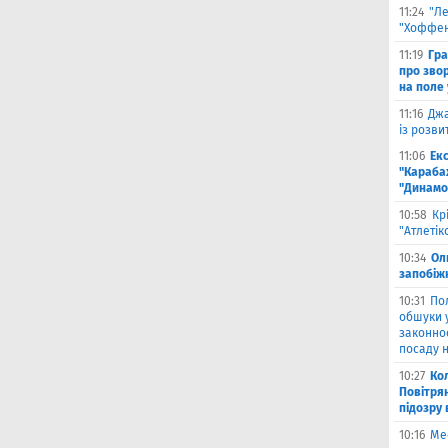
11:24
"Л
"Хоффен
11:19
Гра
про зво
на поле 
11:16
Джа
із розви
11:06
Ек
"Караба
"Динамо
10:58
Кр
"Атлетік
10:34
Ол
запобіжн
10:31
По
обшуки 
законно
посаду н
10:27
Ко
Повітря
підозру
10:16
Ме