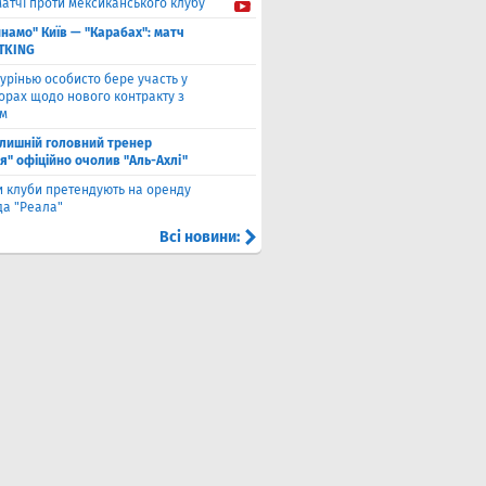
матчі проти мексиканського клубу
намо" Київ — "Карабах": матч
ETKING
урінью особисто бере участь у
орах щодо нового контракту з
ом
лишній головний тренер
я" офіційно очолив "Аль-Ахлі"
и клуби претендують на оренду
а "Реала"
Всі новини: