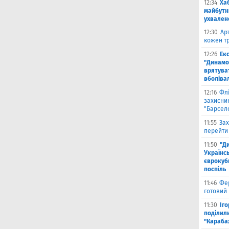
12:34
Ха
майбутн
ухвален
12:30
Ар
кожен тр
12:26
Ек
"Динамо"
врятува
вболіва
12:16
Фл
захисни
"Барсел
11:55
Зах
перейти
11:50
"Д
Українсь
єврокубк
поспіль
11:46
Фе
готовий
11:30
Іг
поділили
"Караба