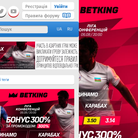
Реєстрація
Увійти
Правила форуму
UA
RU
і теги