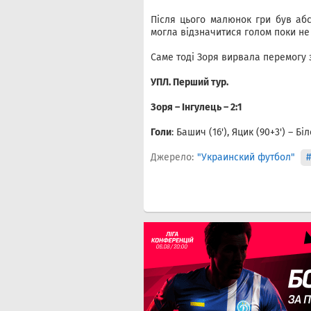
Після цього малюнок гри був аб
могла відзначитися голом поки не 
Саме тоді Зоря вирвала перемогу 
УПЛ. Перший тур.
Зоря – Інгулець – 2:1
Голи
: Башич (16'), Яцик (90+3') – Б
Джерело:
"Украинский футбол"