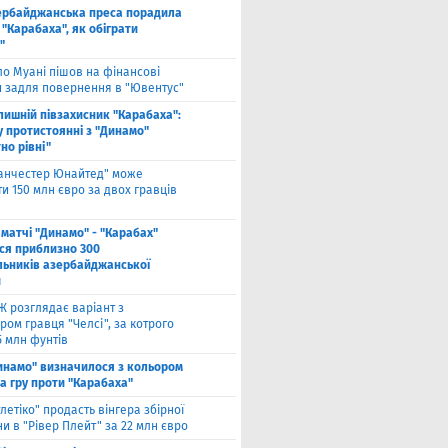
ербайджанська преса порадила
"Карабаха", як обіграти
"
ло Муані пішов на фінансові
и задля повернення в "Ювентус"
лишній півзахисник "Карабаха":
у протистоянні з "Динамо"
но рівні"
анчестер Юнайтед" може
и 150 млн євро за двох гравців
 матчі "Динамо" - "Карабах"
ься приблизно 300
льників азербайджанської
и
Ж розглядає варіант з
ом гравця "Челсі", за котрого
5 млн фунтів
инамо" визначилося з кольором
а гру проти "Карабаха"
тлетіко" продасть вінгера збірної
и в "Рівер Плейт" за 22 млн євро