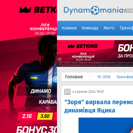
Новини
Команда
Матчі
Транс
Головне
ЧС-2026
Трансфе
4 серпня 2024 19:57
"Зоря" вирвала перемо
динамівця Яцика