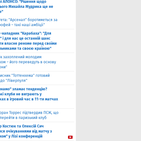
бі АЛОНСО: "Рішення щодо
ього Михайла Мудрика ще не
е"
тета: "Арсенал" боротиметься за
офей – такі наші амбіції"
с-нападник "Карабаха": "Для
 і для нас це останній шанс
ти власне реноме перед своїми
льниками та своєю країною"
ік захоплений молодим
ком – його переведуть в основу
они"
исник "Тоттенхема" готовий
 до "Ліверпуля"
инамо" зламає тенденцію?
кі клуби не виграють у
ах в ігровий час в 11-ти матчах
рран Торрес підтвердив ПСЖ, що
 перейти в паризький клуб
ор Костюк та Олексій Сич
ся очікуваннями від матчу з
хом" у Лізі конференцій