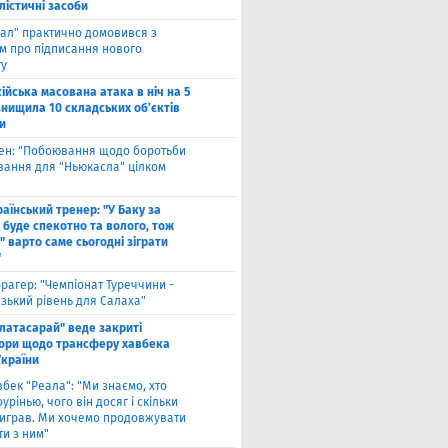
лістичні засоби
ал" практично домовився з
ом про підписання нового
ту
ійська масована атака в ніч на 5
знищила 10 складських об’єктів
и
вен: "Побоювання щодо боротьби
вання для "Ньюкасла" цілком
"
аїнський тренер: "У Баку за
 буде спекотно та волого, тож
 варто саме сьогодні зіграти
"
рагер: "Чемпіонат Туреччини -
зький рівень для Салаха"
алатасарай" веде закриті
ори щодо трансферу хавбека
України
вбек "Реала": "Ми знаємо, хто
урінью, чого він досяг і скільки
виграв. Ми хочемо продовжувати
и з ним"