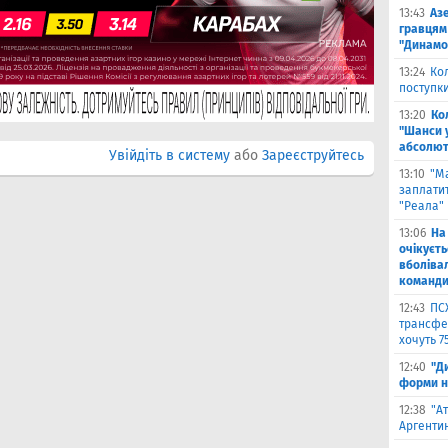
13:43
Аз
гравцям 
"Динамо
13:24
Ко
поступк
13:20
Ко
"Шанси 
абсолют
Увійдіть в систему
або
Зареєструйтесь
13:10
"М
заплатит
"Реала"
13:06
На
очікуєт
вболіва
команд
12:43
ПС
трансфер
хочуть 7
12:40
"Д
форми н
12:38
"А
Аргентин