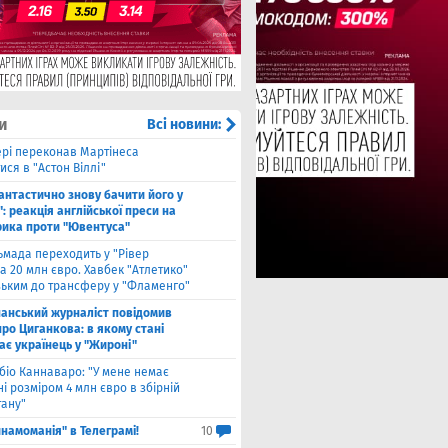
и
Всі новини:
рі переконав Мартінеса
ся в "Астон Віллі"
антастично знову бачити його у
: реакція англійської преси на
рика проти "Ювентуса"
ьмада переходить у "Рівер
а 20 млн євро. Хавбек "Атлетико"
зьким до трансферу у "Фламенго"
панський журналіст повідомив
ро Циганкова: в якому стані
ає українець у "Жироні"
біо Каннаваро: "У мене немає
і розміром 4 млн євро в збірній
тану"
намоманія" в Телеграмі!
10