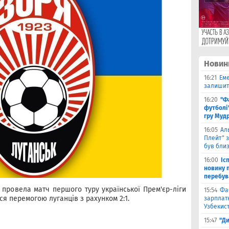
Новин
16:21
Еме
залишити
16:20
"Ф
футболі"
гру Муд
16:05
Ал
Плейт" з
був бли
16:00
Іс
новину п
перебув
 провела матч першого туру української Прем'єр-ліги
15:54
Фа
ся перемогою луганців з рахунком 2:1.
зарплатн
Узбекис
15:47
"Ди