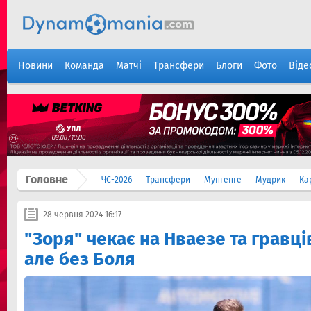
Новини
Команда
Матчі
Трансфери
Блоги
Фото
Віде
Головне
ЧС-2026
Трансфери
Мунгенге
Мудрик
Ка
28 червня 2024 16:17
"Зоря" чекає на Нваезе та гравці
але без Боля