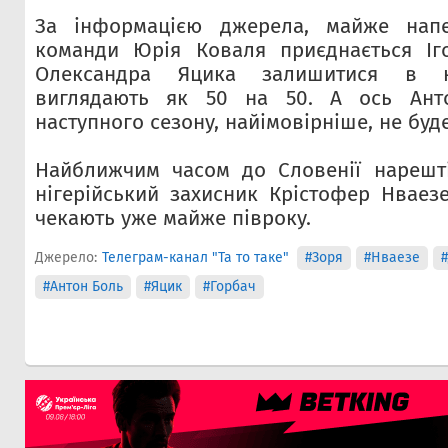
За інформацією джерела, майже нап
команди Юрія Коваля приєднається Іг
Олександра Яцика залишитися в к
виглядають як 50 на 50. А ось Ант
наступного сезону, найімовірніше, не буде
Найближчим часом до Словенії нарешті
нігерійський захисник Крістофер Нваезе
чекають уже майже півроку.
Джерело:
Телеграм-канал "Та то таке"
#Зоря
#Нваезе
#Антон Боль
#Яцик
#Горбач