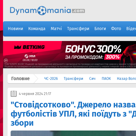
Новини
Команда
Матчі
Трансфери
Блоги
Фото
Віде
Головне
ЧС-2026
Трансфери
Сич
ПАОК
Назар Вол
4 червня 2024 21:17
"Стовідсотково". Джерело назва
футболістів УПЛ, які поїдуть з 
збори