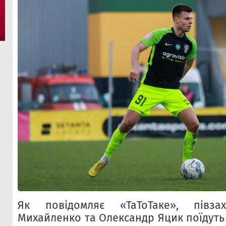
Як повідомляє «ТаТоТаке», півза
Михайленко та Олександр Яцик поїдуть