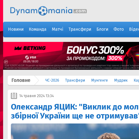
Новини
Команда
Матчі
Трансфери
Блоги
Фото
Віде
Головне
ЧС-2026
Трансфери
Мунгенге
Мудрик
Ка
14 травня 2024 13:34
Олександр ЯЦИК: "Виклик до мол
збірної України ще не отримував