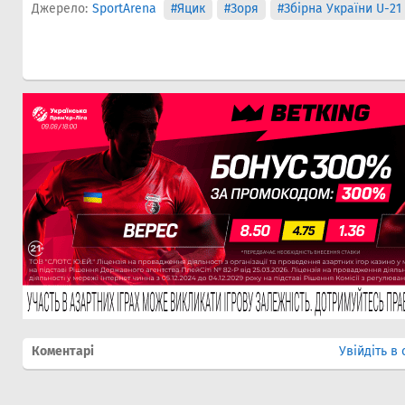
Джерело:
SportArena
#Яцик
#Зоря
#Збірна України U-21
Коментарі
Увійдіть в