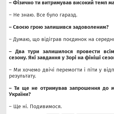
– Фізично ти витримував високий темп м
– Не знаю. Все було гаразд.
– Своєю грою залишився задоволеним?
– Думаю, що відіграв поєдинок на середнь
– Два тури залишилося провести всі
сезону. Які завдання у Зорі на фініші сез
– Ми хочемо двічі перемогти і піти у від
результату.
– Ти ще не отримував запрошення до м
України?
– Ще ні. Подивимося.