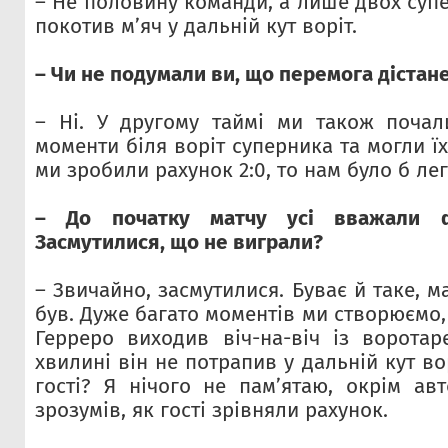
– Не половину команди, а лише двох супе
покотив м’яч у дальній кут воріт.
– Чи не подумали ви, що перемога дістан
– Ні. У другому таймі ми також почал
моменти біля воріт суперника та могли їх
ми зробили рахунок 2:0, то нам було б ле
– До початку матчу усі вважали 
Засмутилися, що не виграли?
– Звичайно, засмутилися. Буває й таке, м
був. Дуже багато моментів ми створюємо,
Герреро виходив віч-на-віч із воротар
хвилині він не потрапив у дальній кут во
гості? Я нічого не пам’ятаю, окрім авт
зрозумів, як гості зрівняли рахунок.