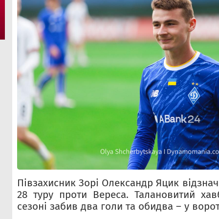
Півзахисник Зорі Олександр Яцик відзнач
28 туру проти Вереса. Талановитий ха
сезоні забив два голи та обидва – у ворот