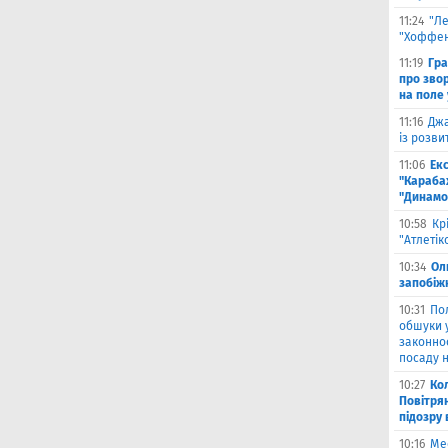
11:24
"Л
"Хоффен
11:19
Гра
про зво
на поле 
11:16
Джа
із розви
11:06
Ек
"Караба
"Динамо
10:58
Кр
"Атлетік
10:34
Ол
запобіжн
10:31
По
обшуки 
законно
посаду н
10:27
Ко
Повітря
підозру
10:16
Ме