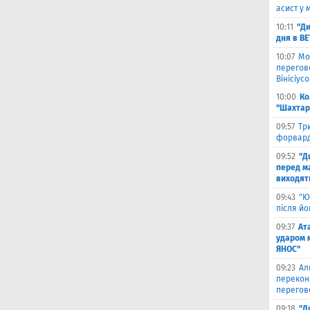
асист у 
10:11
"Ди
дня в B
10:07
Мо
перегов
Вінісіус
10:00
Ко
"Шахтар
09:57
Тр
форвард
09:52
"Д
перед ма
виходять
09:43
"Ю
після й
09:37
Ат
ударом 
ЯНОС"
09:23
Ал
перекон
перегов
09:18
"Д