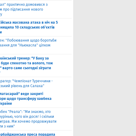
ал" практично домовився з
ом про підписання нового
ту
ійська масована атака в ніч на 5
знищила 10 складських об’єктів
и
вен: "Побоювання щодо боротьби
вання для "Ньюкасла" цілком
"
аїнський тренер: "У Баку за
 буде спекотно та волого, тож
 варто саме сьогодні зіграти
"
рагер: "Чемпіонат Туреччини -
зький рівень для Салаха"
алатасарай" веде закриті
ори щодо трансферу хавбека
України
вбек "Реала": "Ми знаємо, хто
урінью, чого він досяг і скільки
виграв. Ми хочемо продовжувати
и з ним"
ербайджанська преса порадила