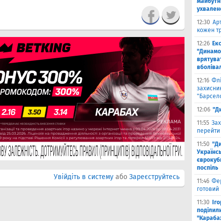
майбутн
ухвален
12:30
Ар
кожен тр
12:26
Ек
"Динамо"
врятува
вболіва
12:16
Фл
захисни
"Барсел
12:06
"Д
11:55
Зах
перейти
11:50
"Д
Українсь
єврокубк
поспіль
Увійдіть в систему
або
Зареєструйтесь
11:46
Фе
готовий
11:30
Іг
поділили
"Караба