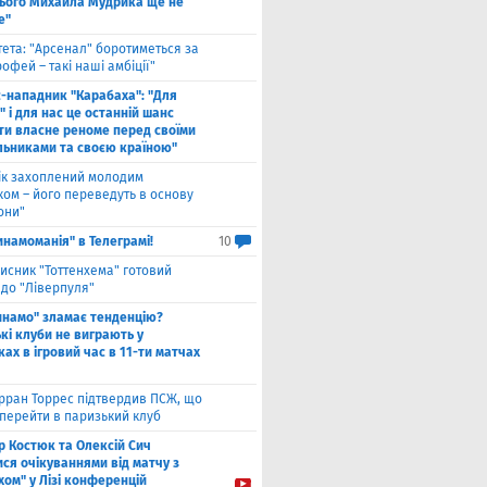
ього Михайла Мудрика ще не
е"
тета: "Арсенал" боротиметься за
офей – такі наші амбіції"
с-нападник "Карабаха": "Для
 і для нас це останній шанс
ти власне реноме перед своїми
льниками та своєю країною"
ік захоплений молодим
ком – його переведуть в основу
они"
инамоманія" в Телеграмі!
10
исник "Тоттенхема" готовий
 до "Ліверпуля"
инамо" зламає тенденцію?
кі клуби не виграють у
ах в ігровий час в 11-ти матчах
рран Торрес підтвердив ПСЖ, що
 перейти в паризький клуб
ор Костюк та Олексій Сич
ся очікуваннями від матчу з
хом" у Лізі конференцій