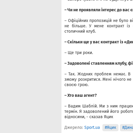
– Чи не проявляли інтерес до вас 
– Офіційних пропозицій не було ві
не більше. У мене контракт із
столичний клуб.
– Скільки ще у вас контракт із «Д
– Ще три роки.
– Задоволені ставленням клубу, ф
– Так. Жодних проблем немає. В 
зможу розкритися. Мені нічого не
своєю грою.
– Хто ваш агент?
– Вадим Шаблій. Ми з ним працю
термін. Я задоволений його робото
відносини, - сказав Яцик
Джерело:
Sport.ua
#Яцик
#Дин