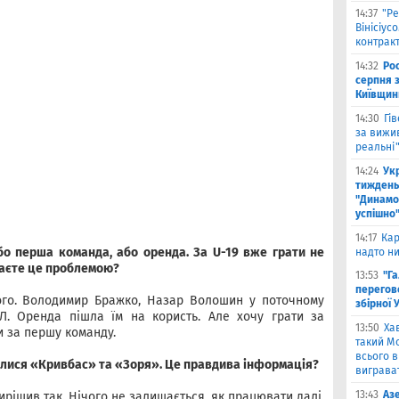
14:37
"Ре
Вінісіус
контрак
14:32
Рос
серпня 
Київщин
14:30
Гі
за вижи
реальні
14:24
Укр
тиждень
"Динамо"
успішно
14:17
Кар
або перша команда, або оренда. За U-19 вже грати не
надто ни
жаєте це проблемою?
13:53
"Г
перегов
ого. Володимир Бражко, Назар Волошин у поточному
збірної 
Л. Оренда пішла їм на користь. Але хочу грати за
13:50
Ха
и за першу команду.
такий Мо
всього 
илися «Кривбас» та «Зоря». Це правдива інформація?
виграват
13:43
Аз
вирішив так. Нічого не залишається, як працювати далі.