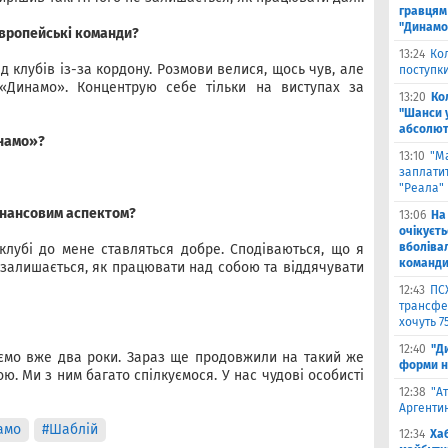
гравцям 
"Динамо
європейські команди?
13:24
Ко
д клубів із-за кордону. Розмови велися, щось чув, але
поступк
 «Динамо». Концентрую себе тільки на виступах за
13:20
Ко
"Шанси 
абсолют
инамо»?
13:10
"М
заплатит
"Реала"
інансовим аспектом?
13:06
На
очікуєт
вболіва
клубі до мене ставляться добре. Сподіваються, що я
команд
 залишається, як працювати над собою та віддячувати
12:43
ПС
трансфер
хочуть 7
12:40
"Д
ємо вже два роки. Зараз ще продовжили на такий же
форми н
ю. Ми з ним багато спілкуємося. У нас чудові особисті
12:38
"А
Аргентин
амо
#Шаблій
12:34
Ха