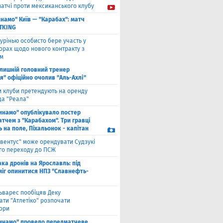
матчі проти мексиканського клубу
намо" Київ — "Карабах": матч
ETKING
урінью особисто бере участь у
орах щодо нового контракту з
ом
лишній головний тренер
я" офіційно очолив "Аль-Ахлі"
и клуби претендують на оренду
а "Реала"
инамо" опублікувало постер
тчем з "Карабахом". Три гравці
 на поле, Піхальонок - капітан
вентус" може орендувати Судзукі
ого переходу до ПСЖ
ака дронів на Ярославль: під
міг опинитися НПЗ "Славнефть-
ьварес пообіцяв Деку
ати "Атлетіко" розпочати
ори
инамо" провело передматчеве