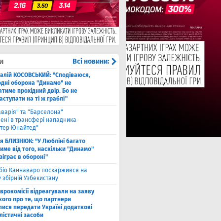
и
Всі новини:
талій КОСОВСЬКИЙ: "Сподіваюся,
одні оборона "Динамо" не
тиме прохідний двір. Бо не
ступати на ті ж граблі"
аварія" та "Барселона"
лені в трансфері нападника
тер Юнайтед"
ля БЛИЗНЮК: "У Любліні багато
име від того, наскільки "Динамо"
зіграє в обороні"
біо Каннаваро поскаржився на
у збірній Узбекистану
Єврокомісії відреагували на заяву
кого про те, що партнери
лися передати Україні додаткові
лістичні засоби