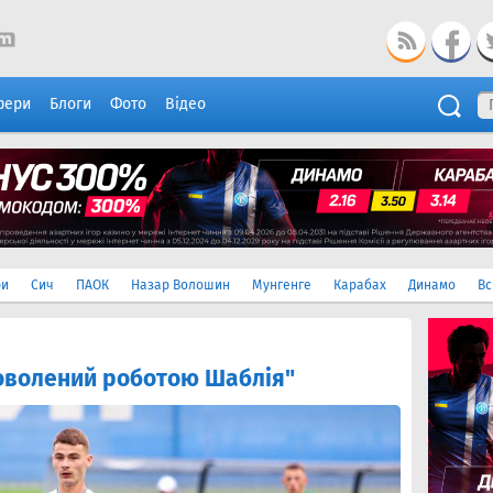
фери
Блоги
Фото
Відео
ри
Сич
ПАОК
Назар Волошин
Мунгенге
Карабах
Динамо
Вс
оволений роботою Шаблія"