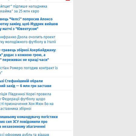
ейпциг" підпише нападника
хайма" за 25 млн євро
вець "Челсі" попросив Алонсо
ротну заміну, щоб Мудрик вийшов
у ​​матчі з "Ювентусом"
нфранко Дзола очолить проект
тку молодіжного футболу в Італії
с-гравець збірної Азербайджану:
х" додає з кожною грою, а
" переживає не кращі часи"
істіан Ромеро погодив контракт із
о"
ьзі Стефанішиній обрали
ий захід — 6 млн грн застави
ліція Південної Кореї провела
у Федерації футболу щодо
сті призначення Хон Мюн Бо на
аставника збірної
лишньому командувачу логістики
них сил ЗСУ повідомили про
 в незаконному збагаченні
ссі оформив дубль та віддав