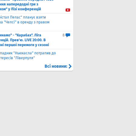
ння напередодні гри з
хом" у Лізі конференцій
рістал Пелас" планує взяти
а "Челсі" в оренду з правом
инамо" - "Карабах". Ліга
8
цій. Прев'ю. LIVE 20:00. В
ні першої перемоги у сезоні
падник "Ньюкасла" потрапив до
тересів "Ліверпуля"
Всі новини: