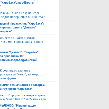
"Карабаха", як обіграти
"
ло Муані пішов на фінансові
и задля повернення в "Ювентус"
лишній півзахисник "Карабаха":
у протистоянні з "Динамо"
но рівні"
анчестер Юнайтед" може
и 150 млн євро за двох гравців
 матчі "Динамо" - "Карабах"
ься приблизно 300
льників азербайджанської
и
Ж розглядає варіант з
ом гравця "Челсі", за котрого
5 млн фунтів
инамо" визначилося з кольором
а гру проти "Карабаха"
тлетіко" продасть вінгера збірної
и в "Рівер Плейт" за 22 млн євро
бі АЛОНСО: "Рішення щодо