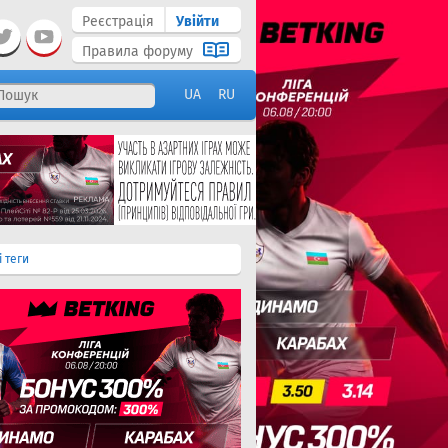
Реєстрація
Увійти
Правила форуму
UA
RU
і теги