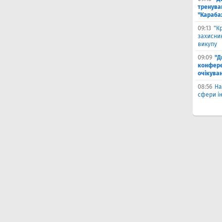
тренува
"Караба
09:13
"К
захисник
викупу
09:09
"Д
конферен
очікуван
08:56
На
сфери ін