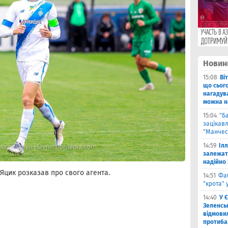
Новин
15:08
Ві
що сьог
нагадува
можна на
15:04
"Б
зацікав
"Манчес
14:59
Іл
залежат
надійно 
цик розказав про свого агента.
14:51
Фа
"крота" 
14:40
У 
Зеленсь
відмови
протиба