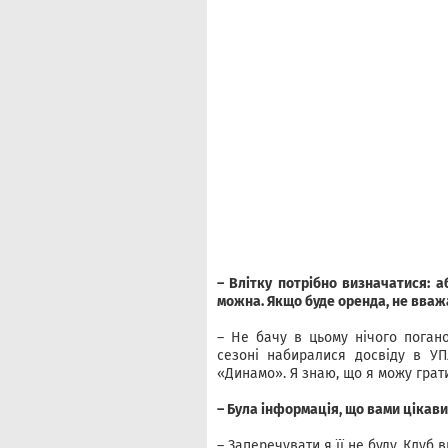
– Влітку потрібно визначатися: 
можна. Якщо буде оренда, не вва
– Не бачу в цьому нічого поган
сезоні набиралися досвіду в УП
«Динамо». Я знаю, що я можу грат
– Була інформація, що вами цікав
– Заперечувати я її не буду. Клуб 