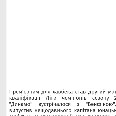
Прем'єрним для хавбека став другий ма
кваліфікації Ліги чемпіонів сезону 
"Динамо" зустрічалося з "Бенфікою"
випустив нещодавнього капітана юнацьк