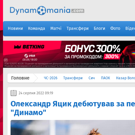
Новини
Команда
Матчі
Трансфери
Блоги
Фото
Віде
Головне
ЧС-2026
Трансфери
Сич
ПАОК
Назар Вол
24 серпня 2022 09:19
Олександр Яцик дебютував за п
"Динамо"