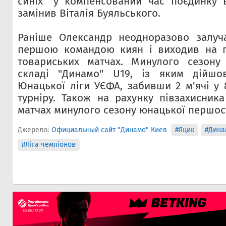
синіх" у компенсований час поєдинку 
замінив Віталія Буяльського.
Раніше Олександр неодноразово залуч
першою командою киян і виходив на по
товариських матчах. Минулого сезону
складі "Динамо" U19, із яким дійшо
Юнацької ліги УЄФА, забивши 2 м'ячі у 
турніру. Також на рахунку півзахисника
матчах минулого сезону юнацької першост
Джерело:
Официальный сайт "Динамо" Киев
#Яцик
#Дина
#Ліга чемпіонов