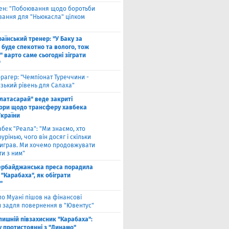
вен: "Побоювання щодо боротьби
вання для "Ньюкасла" цілком
"
аїнський тренер: "У Баку за
 буде спекотно та волого, тож
 варто саме сьогодні зіграти
"
рагер: "Чемпіонат Туреччини -
зький рівень для Салаха"
алатасарай" веде закриті
ори щодо трансферу хавбека
України
вбек "Реала": "Ми знаємо, хто
урінью, чого він досяг і скільки
виграв. Ми хочемо продовжувати
и з ним"
ербайджанська преса порадила
"Карабаха", як обіграти
"
ло Муані пішов на фінансові
и задля повернення в "Ювентус"
лишній півзахисник "Карабаха":
у протистоянні з "Динамо"