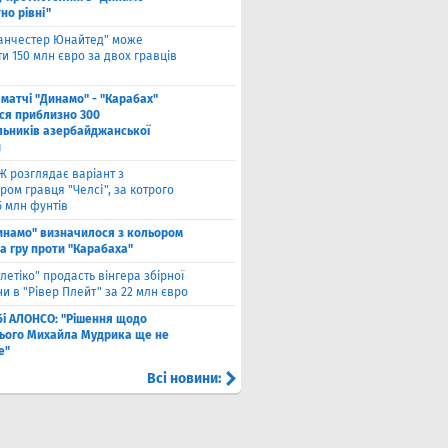
но рівні"
анчестер Юнайтед" може
и 150 млн євро за двох гравців
 матчі "Динамо" - "Карабах"
ься приблизно 300
льників азербайджанської
и
Ж розглядає варіант з
ом гравця "Челсі", за котрого
5 млн фунтів
инамо" визначилося з кольором
а гру проти "Карабаха"
тлетіко" продасть вінгера збірної
и в "Рівер Плейт" за 22 млн євро
бі АЛОНСО: "Рішення щодо
ього Михайла Мудрика ще не
е"
Всі новини: