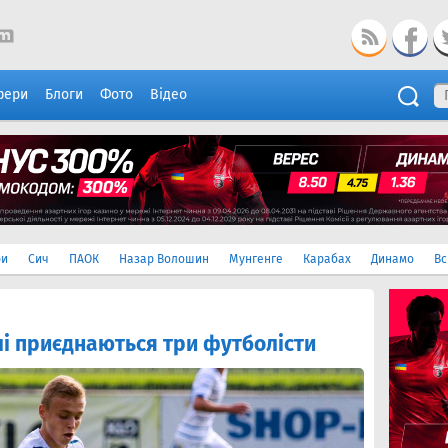
фери
Блоги
Фото
Відео
ри
Сич
ПАОК
Назар Волошин
Мунгенге
Карабах
Динамо
Вс
лі приєднаються три футболісти