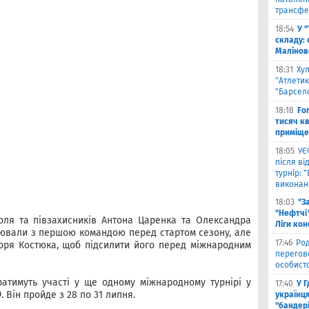
трансфе
18:54
У 
складу: 
Малiнов
18:31
Ху
"Атлетик
"Барсел
18:18
Fo
тисяч к
приміще
18:05
УЄ
після в
турнір: 
виконані
18:03
"З
"Нефтчі"
оля та півзахисників Антона Царенка та Олександра
Ліги ко
ацювали з першою командою перед стартом сезону, але
17:46
Род
горя Костюка, щоб підсилити його перед міжнародним
перегов
особист
ратимуть участі у ще одному міжнародному турнірі у
17:40
У 
. Він пройде з 28 по 31 липня.
українця
"бандер