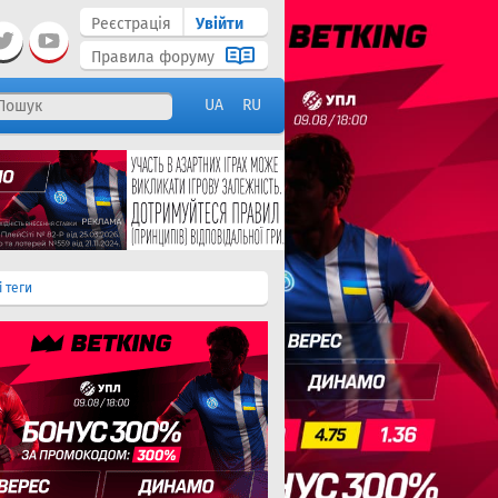
Реєстрація
Увійти
Правила форуму
UA
RU
і теги