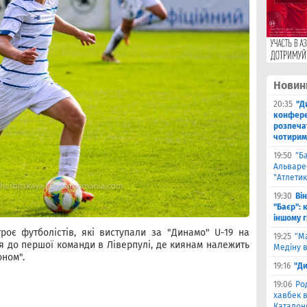
Новин
20:35
"Д
конфере
розпеча
чотирим
19:50
"Б
Альваре
"Атлетик
19:30
Ві
"Баєр": 
іншому 
троє футболістів, які виступали за "Динамо" U-19 на
19:25
"М
ся до першої команди в Ліверпулі, де киянам належить
Медіну в
оном".
19:16
"Ди
19:06
Ро
хавбек в
Каталонц