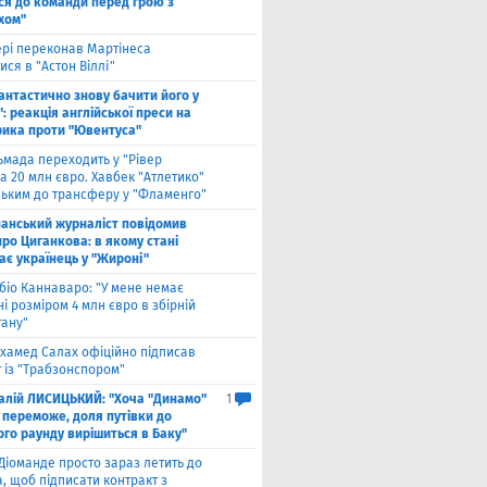
ся до команди перед грою з
хом"
рі переконав Мартінеса
ся в "Астон Віллі"
антастично знову бачити його у
: реакція англійської преси на
рика проти "Ювентуса"
ьмада переходить у "Рівер
а 20 млн євро. Хавбек "Атлетико"
зьким до трансферу у "Фламенго"
панський журналіст повідомив
ро Циганкова: в якому стані
ає українець у "Жироні"
біо Каннаваро: "У мене немає
і розміром 4 млн євро в збірній
тану"
хамед Салах офіційно підписав
 із "Трабзонспором"
талій ЛИСИЦЬКИЙ: "Хоча "Динамо"
1
 переможе, доля путівки до
ого раунду вирішиться в Баку"
Діоманде просто зараз летить до
, щоб підписати контракт з