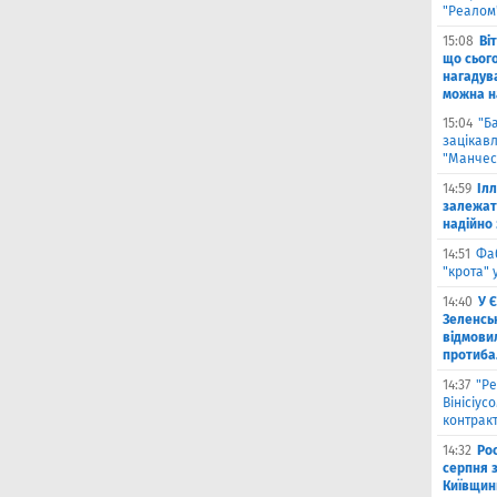
"Реалом
15:08
Ві
що сьог
нагадува
можна на
15:04
"Б
зацікав
"Манчес
14:59
Іл
залежат
надійно 
14:51
Фа
"крота" 
14:40
У 
Зеленсь
відмови
протиба
14:37
"Ре
Вінісіус
контрак
14:32
Рос
серпня 
Київщин