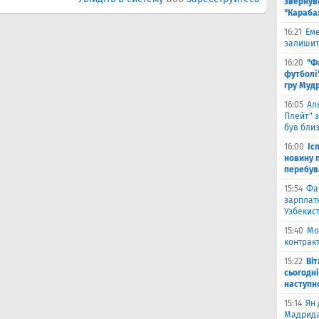
звернув
"Караба
16:21
Еме
залишити
16:20
"Ф
футболі"
гру Муд
16:05
Ал
Плейт" з
був бли
16:00
Іс
новину п
перебув
15:54
Фа
зарплатн
Узбекис
15:40
Мо
контракт
15:22
Ві
сьогодні
наступн
15:14
Ян 
Мадрида