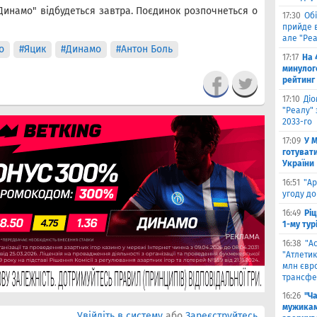
Динамо" відбудеться завтра. Поєдинок розпочнеться о
17:30
Обі
прийде в
але "Реа
о
#Яцик
#Динамо
#Антон Боль
17:17
На 
минулог
рейтинг
17:10
Ді
"Реалу" 
2033-го
17:09
У 
готувати
України
16:51
"Ар
угоду до
16:49
Ріц
1-му тур
16:38
"А
"Атлетик
млн євр
трансфе
16:26
"Ч
мужикам
Увійдіть в систему
або
Зареєструйтесь