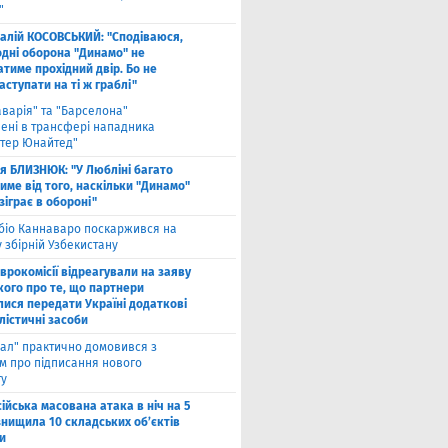
"
талій КОСОВСЬКИЙ: "Сподіваюся,
одні оборона "Динамо" не
тиме прохідний двір. Бо не
ступати на ті ж граблі"
аварія" та "Барселона"
лені в трансфері нападника
тер Юнайтед"
ля БЛИЗНЮК: "У Любліні багато
име від того, наскільки "Динамо"
зіграє в обороні"
біо Каннаваро поскаржився на
у збірній Узбекистану
Єврокомісії відреагували на заяву
кого про те, що партнери
лися передати Україні додаткові
лістичні засоби
ал" практично домовився з
ом про підписання нового
ту
ійська масована атака в ніч на 5
знищила 10 складських об’єктів
и