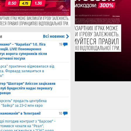
и
Всі новини:
инамо" – "Карабах" 1:0. Ліга
19
нцій. LIVE! Пономаренко
тує ворота суперників після
атчевої посухи
арса" практично відмовилася від
са. Форвард залишиться в
о"
нгер "Шахтаря" Аліссон зацікавив
клуб Бундесліги надає перевагу
гравцю
арсель" продасть центрбека
 "Байєр" за 23+2 млн євро
намоманія" в Телеграмі!
10
дрі погодив контракт з "Барсою" -
томився чекати на "Реал".
і скоро зв'яжуться з "Сіті" щодо