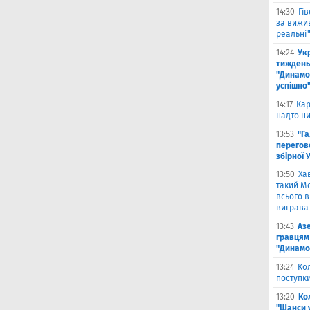
14:30
Гі
за вижи
реальні
14:24
Укр
тиждень
"Динамо"
успішно
14:17
Кар
надто ни
13:53
"Г
перегов
збірної 
13:50
Ха
такий Мо
всього 
виграват
13:43
Аз
гравцям 
"Динамо
13:24
Ко
поступк
13:20
Ко
"Шанси 