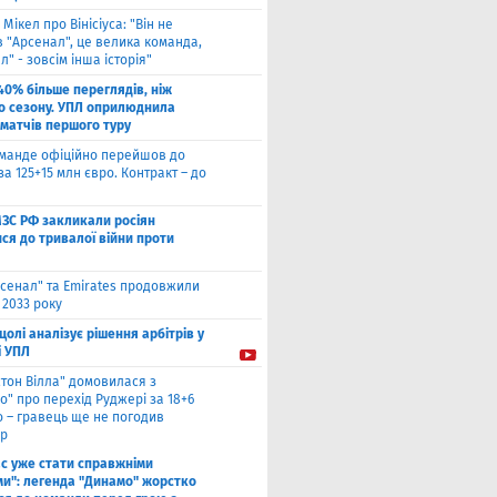
 Мікел про Вінісіуса: "Він не
 "Арсенал", це велика команда,
л" - зовсім інша історія"
40% більше переглядів, ніж
о сезону. УПЛ оприлюднила
 матчів першого туру
оманде офіційно перейшов до
за 125+15 млн євро. Контракт – до
МЗС РФ закликали росіян
ся до тривалої війни проти
сенал" та Emirates продовжили
 2033 року
цолі аналізує рішення арбітрів у
і УПЛ
стон Вілла" домовилася з
о" про перехід Руджері за 18+6
о – гравець ще не погодив
р
ас уже стати справжніми
и": легенда "Динамо" жорстко