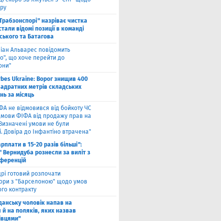
ру
"Трабзонспорі" назріває чистка
стали відомі позиції в команді
ського та Батагова
ліан Альварес повідомить
о", що хоче перейти до
они"
rbes Ukraine: Ворог знищив 400
вадратних метрів складських
нь за місяць
ФА не відмовився від бойкоту ЧС
ідмови ФІФА від продажу прав на
"Визначені умови не були
. Довіра до Інфантіно втрачена"
арплати в 15-20 разів більші":
 Вернидуба рознесли за виліт з
нференцій
рі готовий розпочати
ори з "Барселоною" щодо умов
ого контракту
Гданську чоловік напав на
 й на поляків, яких назвав
івцями"