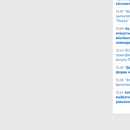
абсолют
13:10
"М
заплатит
"Реала"
13:06
На
очікуєт
вболіва
команд
12:43
ПС
трансфер
хочуть 7
12:40
"Д
форми н
12:38
"А
Аргентин
12:34
Ха
майбутн
ухвален