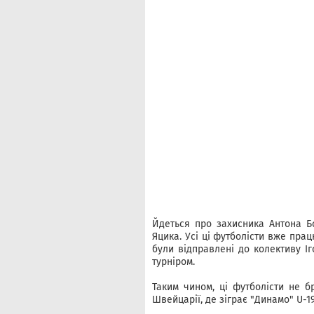
Йдеться про захисника Антона Б
Яцика. Усі ці футболісти вже пр
були відправлені до колективу І
турніром.
Таким чином, ці футболісти не б
Швейцарії, де зіграє "Динамо" U-19