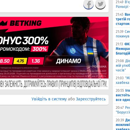
21:49
В'є
Раньєрі 
21:45
Ва
третій г
стартом
21:39
Син
покинув
21:13
ФК 
Меморан
Благоді
21:08
Ді
мій улюб
часів"
21:03
"М
хавбека 
20:55
Іг
вистоїть
Увійдіть в систему
або
Зареєструйтесь
все одн
20:47
Ре
"Борусс
20:39
Ди
можливі
хавбека