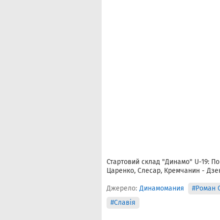
Стартовий склад "Динамо" U-19: Пог
Царенко, Слесар, Кремчанин - Дзе
Джерело:
Динамомания
#Роман 
#Славія