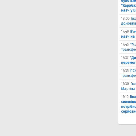
було вж
"Караба
матч у Б
18:05
Ек
домовив
17:49
В'я
матч на
17:45
"М
трансфе
17:37
"Ди
перемог
17:35
ПСЖ
трансфе
17:30
Го
Мартіна 
17:19
Во
сильніш
потрібно
серйозн