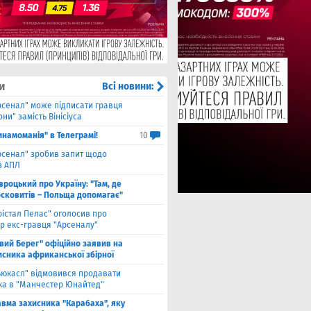
и
Всі новини:
рсенал" може підписати гравця
ни" замість Вінісіуса
инамоманія" в Телеграмі!
10
рсенал" зробив запит щодо
з АПЛ
вроцький про Україну: "Там, де
осковитів – Польща допомагає"
рістал Пелас" оголосив про
р екс-гравця "Арсеналу"
івий Берег" офіційно заявив на
исника африканської збірної
ьюкасл" відмовився продавати
ка в "Манчестер Юнайтед"
авма захисника "Карабаха", яку