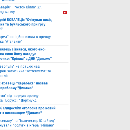
аварія" - "Астон Вілла" 2:1.
ляд матчу
ргій КОВАЛЕЦЬ: "Очікував вихід
а та Буяльського при грі у
і"
арма" офіційно взяла в оренду
ка "Аталанти"
валець зізнався, якого екс-
ка киян йому нагадує
енко: "Кріпиш" з ДНК "Динамо"
іверпуль" не працює над
ром захисника "Тоттенхема" та
нглії
с-гравець "Карабаха" назвав
 проблему "Динамо"
омо" підтвердив оренду
а "Боруссії" Дортмунд
б Бундесліги оголосив про новий
т з вихованцем "Динамо"
рсеналу" та "Манчестер Юнайтед"
нували послуги вінгера "Мілана"