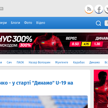
фери
Блоги
Фото
Відео
ри
Сич
ПАОК
Назар Волошин
Мунгенге
Карабах
Динамо
Вс
ко - у старті "Динамо" U-19 на