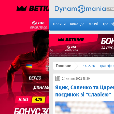
Новини
Команда
Матчі
Транс
Головне
ЧС-2026
Трансфе
24 липня 2022 18:30
Яцик, Саленко та Царен
поєдинок зі "Славією"