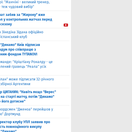
рі: "Манчіні - великий тренер,
- теж чудовий вибір"
нат забив за "Жирону" вже
ол у контрольних матчах перед
 сезону
 Зінедіна Зідана офіційно
 іспанський клуб
"Динамо" Київ підписав
дум про співпрацю з
йним фондом TYTANOVI
оманде: "Кріштіану Роналду - це
лений гравець "Реала" усіх
ілан" може підписати 32-річного
збірної Аргентини
ор ЦИГАНИК: "Навіть якщо "Верес"
 на старті матчу, потім "Динамо"
о його дотисне"
кордсмен "Дженоа" перейшов у
ію" Дортмунд
ректор клубу УПЛ заявив про
сть повноцінного викупу
 "Динамо"