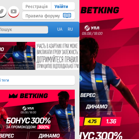
Реєстрація
Увійти
Правила форуму
UA
RU
і теги