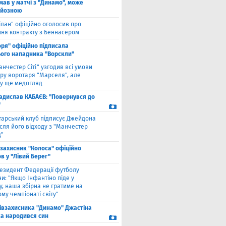
мав у матчі з "Динамо", може
рйозною
ілан" офіційно оголосив про
ння контракту з Беннасером
оря" офіційно підписала
ого нападника "Ворскли"
анчестер Сіті" узгодив всі умови
ру воротаря "Марселя", але
у ще медогляд
адислав КАБАЄВ: "Повернувся до
"
тарський клуб підписує Джейдона
сля його відходу з "Манчестер
"
взахисник "Колоса" офіційно
в у "Лівий Берег"
езидент Федерації футболу
и: "Якщо Інфантіно піде у
у, наша збірна не гратиме на
му чемпіонаті світу"
півзахисника "Динамо" Джастіна
а народився син