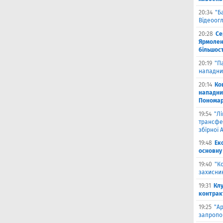
20:34
"Б
Відеоог
20:28
Се
Ярмоленк
більшост
20:19
"П
нападни
20:14
Ко
нападни
Пономар
19:54
"Л
трансфе
збірної А
19:48
Ек
основну
19:40
"К
захисник
19:31
Клу
контрак
19:25
"А
запропо