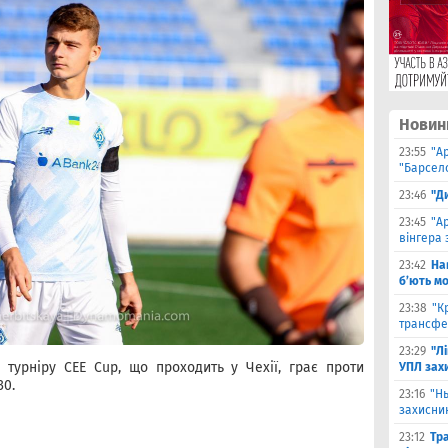
Новин
23:55
"А
"Барсело
23:46
"Д
23:45
"А
вінгера 
23:42
На
б’ють м
23:38
"К
трансфе
23:29
"Л
 турніру CEE Cup, що проходить у Чехії, грає проти
УПЛ зах
30.
23:16
"Н
захисни
23:12
Тр