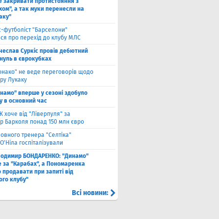
е закривати протистояння з
хом", а так муки перенесли на
аку"
с-футболіст "Барселони"
ся про перехід до клубу МЛС
чеслав Суркіс провів дебютний
 нуль в єврокубках
онако" не веде переговорів щодо
ру Лукаку
намо" вперше у сезоні здобуло
у в основний час
 хоче від "Ліверпуля" за
р Барколя понад 150 млн євро
ловного тренера "Селтіка"
О'Ніла госпіталізували
лодимир БОНДАРЕНКО: "Динамо"
е за "Карабах", а Пономаренка
 продавати при запиті від
ого клубу"
Всі новини: