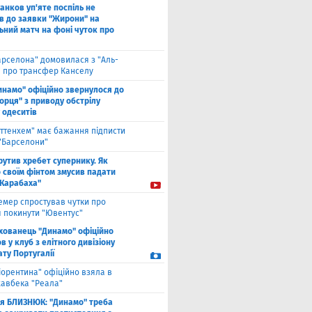
анков уп'яте поспіль не
в до заявки "Жирони" на
ьний матч на фоні чуток про
арселона" домовилася з "Аль-
" про трансфер Канселу
инамо" офіційно звернулося до
орця" з приводу обстрілу
 одеситів
оттенхем" має бажання підписти
 "Барселони"
рутив хребет супернику. Як
 своїм фінтом змусив падати
"Карабаха"
емер спростував чутки про
 покинути "Ювентус"
хованець "Динамо" офіційно
 у клуб з елітного дивізіону
ту Португалії
іорентина" офіційно взяла в
хавбека "Реала"
ля БЛИЗНЮК: "Динамо" треба