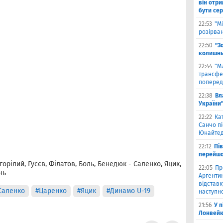
він отри
бути се
22:53
"М
розірва
22:50
"З
колишнь
22:44
"М
трансфе
поперед
22:38
Вл
України
22:22
Ка
Санчо пі
Юнайтед
22:12
Пі
перейшо
орілий, Гусєв, Філатов, Боль, Бенедюк - Саленко, Яцик,
22:05
Пр
нь
Аргентин
відставк
Саленко
#Царенко
#Яцик
#Динамо U-19
наступно
21:56
У 
Лонвейк