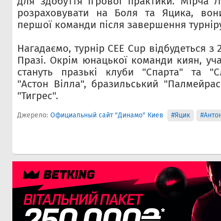
для здобуття ігрової практики. Мірча 
розраховувати на Боля та Яцика, вон
першої команди після завершення турніру
Нагадаємо, турнір CEE Cup відбудеться з 
Празі. Окрім юнацької команди киян, уч
стануть празькі клуби "Спарта" та "Сл
"Астон Вілла", бразильський "Палмейрас
"Тигрес".
Джерело:
Официальный сайт "Динамо" Киев
#Яцик
#Анто