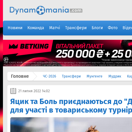
Новини
Команда
Матчі
Трансфери
Блоги
Фото
Віде
Головне
ЧС-2026
Трансфери
Мунгенге
Мудрик
Ка
21 липня 2022 14:02
Яцик та Боль приєднаються до "
для участі в товариському турнір