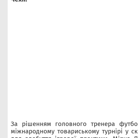
За рішенням головного тренера футбол
міжнародному товариському турнірі у ск