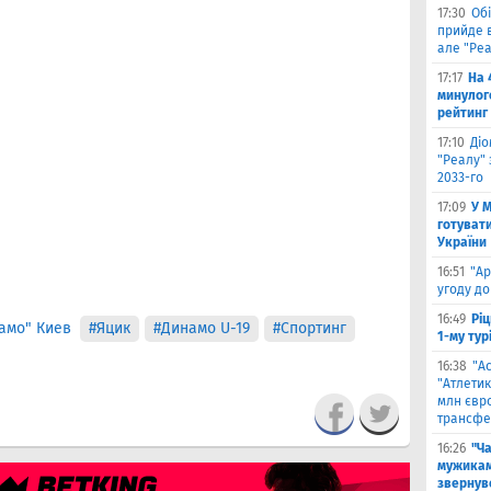
17:30
Обі
прийде в
але "Реа
17:17
На 
минулог
рейтинг
17:10
Ді
"Реалу" 
2033-го
17:09
У 
готувати
України
16:51
"Ар
угоду до
16:49
Ріц
амо" Киев
#Яцик
#Динамо U-19
#Спортинг
1-му тур
16:38
"А
"Атлетик
млн євр
трансфе
16:26
"Ч
мужикам
звернув