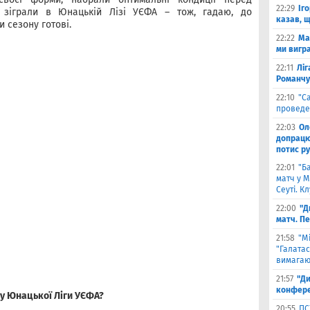
22:29
Іг
 зіграли в Юнацькій Лізі УЄФА – тож, гадаю, до
казав, 
и сезону готові.
22:22
Ма
ми вигр
22:11
Ліг
Романчу
22:10
"С
проведе
22:03
Ол
допрацюв
потис р
22:01
"Б
матч у М
Сеуті. К
22:00
"Д
матч. П
21:58
"М
"Галатас
вимагаю
21:57
"Ди
конфере
лу Юнацької Ліги УЄФА?
20:55
ПС