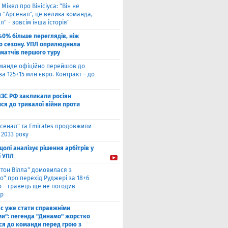
 Мікел про Вінісіуса: "Він не
 "Арсенал", це велика команда,
л" - зовсім інша історія"
40% більше переглядів, ніж
о сезону. УПЛ оприлюднила
 матчів першого туру
оманде офіційно перейшов до
за 125+15 млн євро. Контракт – до
МЗС РФ закликали росіян
ся до тривалої війни проти
сенал" та Emirates продовжили
 2033 року
цолі аналізує рішення арбітрів у
і УПЛ
стон Вілла" домовилася з
о" про перехід Руджері за 18+6
о – гравець ще не погодив
р
ас уже стати справжніми
и": легенда "Динамо" жорстко
ся до команди перед грою з