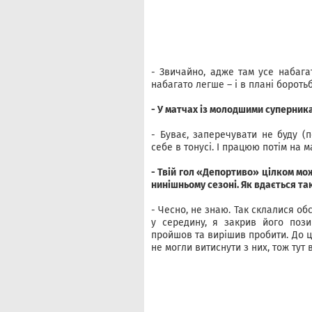
- Звичайно, адже там усе набага
набагато легше – і в плані боротьб
- У матчах із молодшими суперни
- Буває, заперечувати не буду (
себе в тонусі. І працюю потім на 
- Твій гол «Депортиво» цілком мо
нинішньому сезоні. Як вдається та
- Чесно, не знаю. Так склалися о
у середину, я закрив його пози
пройшов та вирішив пробити. До ць
не могли витиснути з них, тож тут 