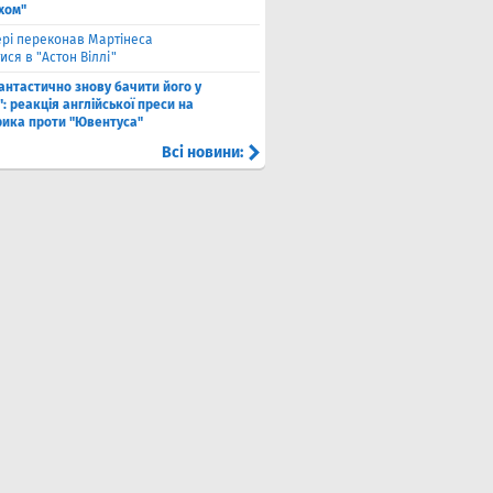
хом"
рі переконав Мартінеса
ся в "Астон Віллі"
антастично знову бачити його у
: реакція англійської преси на
рика проти "Ювентуса"
Всі новини: