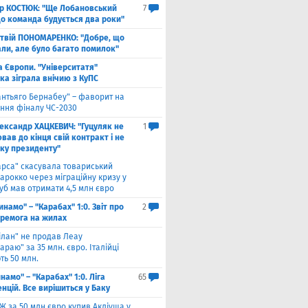
ор КОСТЮК: "Ще Лобановський
7
що команда будується два роки"
твій ПОНОМАРЕНКО: "Добре, що
али, але було багато помилок"
а Європи. "Університатя"
ка зіграла внічию з КуПС
антьяго Бернабеу" – фаворит на
ння фіналу ЧС-2030
ександр ХАЦКЕВИЧ: "Гуцуляк не
1
ав до кінця свій контракт і не
уку президенту"
арса" скасувала товариський
арокко через міграційну кризу у
луб мав отримати 4,5 млн євро
инамо" – "Карабах" 1:0. Звіт про
2
еремога на жилах
ілан" не продав Леау
араю" за 35 млн. євро. Італійці
ть 50 млн.
намо" – "Карабах" 1:0. Ліга
65
нцій. Все вирішиться у Баку
Ж за 50 млн євро купив Акліуша у