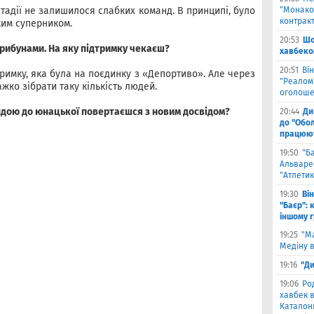
тадії не залишилося слабких команд. В принципі, було
"Монако"
контрак
яким суперником.
20:53
Шо
трибунами. На яку підтримку чекаєш?
хавбеко
20:51
Він
тримку, яка була на поєдинку з «Депортиво». Але через
"Реалом"
ажко зібрати таку кількість людей.
оголоше
ндою до юнацької повертаєшся з новим досвідом?
20:44
Ди
до "Обол
працюют
19:50
"Б
Альваре
"Атлетик
19:30
Ві
"Баєр": 
іншому 
19:25
"М
Медіну в
19:16
"Ди
19:06
Ро
хавбек в
Каталонц