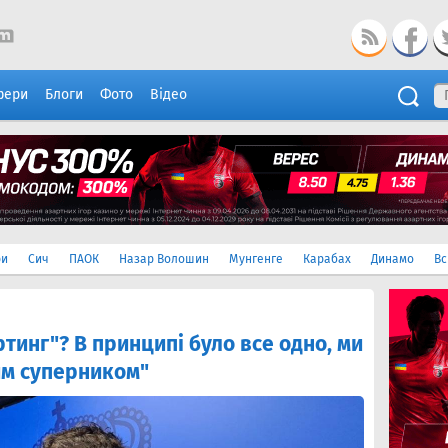
фери
Блоги
Фото
Відео
ри
Сич
ПАОК
Назар Волошин
Мунгенге
Карабах
Динамо
Вс
тинг"? В принципі було все одно, ми
ким суперником"