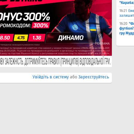
"Караба
16:21
Еме
залишити
16:20
"Ф
футболі"
гру Муд
Увійдіть в систему
або
Зареєструйтесь