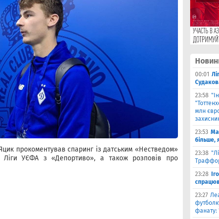
Новин
00:01
Лі
Судаков
23:58
"І
"Тоттен
млн євро
захисни
23:53
Ма
більше, 
Яцик прокоментував спаринг із датським «Нестведом»
23:38
"Л
ої Ліги УЄФА з «Депортиво», а також розповів про
Траффор
23:28
Іг
спрацюв
23:27
Ле
футболку
фанату: 