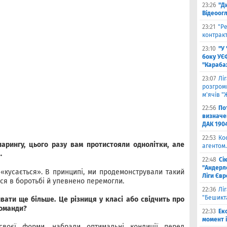
23:26
"Д
Відеоог
23:21
"Ре
контракт
23:10
"У
боку УЄ
"Карабах
23:07
Лі
розгроми
м'ячів "
22:56
По
визначен
ДАК 190
22:53
Ко
парингу, цього разу вам протистояли однолітки, але
агентом.
…
22:48
Сі
"Андерле
 «кусається». В принципі, ми продемонстрували такий
Ліги Єв
ися в боротьбі й упевнено перемогли.
22:36
Лі
"Бешикт
вати ще більше. Це різниця у класі або свідчить про
команди?
22:33
Ек
момент 
своєї форми, набрали оптимальні кондиції перед