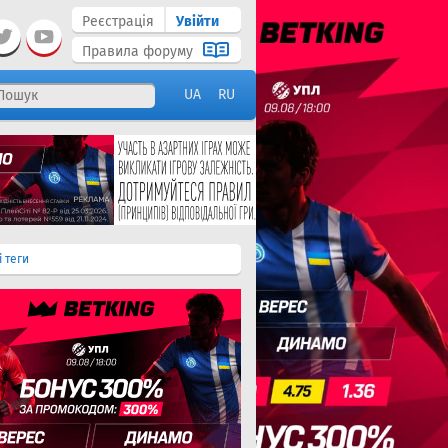
Реєстрація
Увійти
Правила форуму
UA
RU
і теги