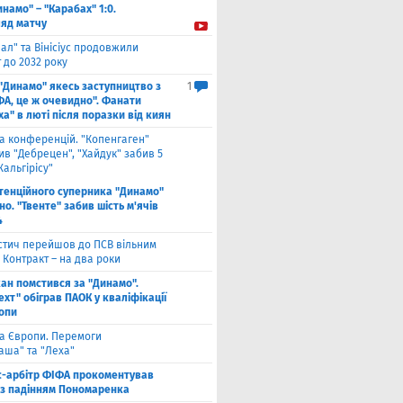
инамо" – "Карабах" 1:0.
ляд матчу
ал" та Вінісіус продовжили
 до 2032 року
 "Динамо" якесь заступництво з
1
ФА, це ж очевидно". Фанати
а" в люті після поразки від киян
га конференцій. "Копенгаген"
в "Дебрецен", "Хайдук" забив 5
Жальгірісу"
тенційного суперника "Динамо"
о. "Твенте" забив шість м'ячів
4
стич перейшов до ПСВ вільним
 Контракт – на два роки
кан помстився за "Динамо".
хт" обіграв ПАОК у кваліфікації
ропи
га Європи. Перемоги
аша" та "Леха"
с-арбітр ФІФА прокоментував
із падінням Пономаренка