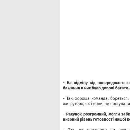
- На відміну від попереднього с
бажання в них було доволі багато
- Так, хороша команда, бореться,
же футбол, як і вони, не поступал
- Рахунок розгромний, могли заби
високий рівень готовності нашої 
- Так, ми підходимо до піку 