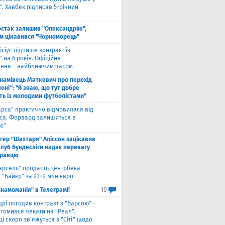
. Хавбек підписав 5-річний
т
стак залишив "Олександрію",
м цікавився "Чорноморець"
ісіус підпише контракт із
 на 6 років. Офіційне
ння – найближчим часом
намівець Маткевич про перехід
оні": "Я знаю, що тут добре
ь із молодими футболістами"
арса" практично відмовилася від
са. Форвард залишиться в
о"
нгер "Шахтаря" Аліссон зацікавив
клуб Бундесліги надає перевагу
гравцю
арсель" продасть центрбека
 "Байєр" за 23+2 млн євро
намоманія" в Телеграмі!
10
дрі погодив контракт з "Барсою" -
томився чекати на "Реал".
і скоро зв'яжуться з "Сіті" щодо