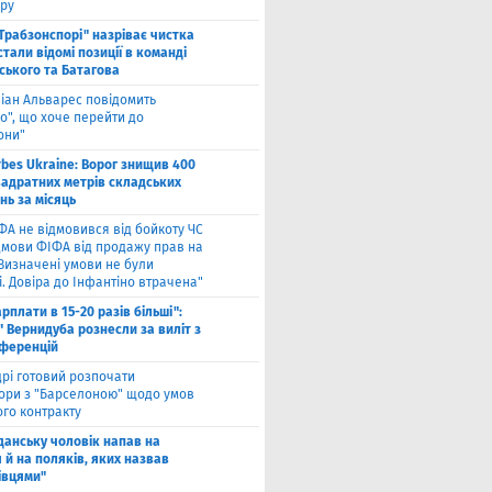
ру
"Трабзонспорі" назріває чистка
стали відомі позиції в команді
ського та Батагова
ліан Альварес повідомить
о", що хоче перейти до
они"
rbes Ukraine: Ворог знищив 400
вадратних метрів складських
нь за місяць
ФА не відмовився від бойкоту ЧС
ідмови ФІФА від продажу прав на
"Визначені умови не були
. Довіра до Інфантіно втрачена"
арплати в 15-20 разів більші":
 Вернидуба рознесли за виліт з
нференцій
рі готовий розпочати
ори з "Барселоною" щодо умов
ого контракту
Гданську чоловік напав на
 й на поляків, яких назвав
івцями"