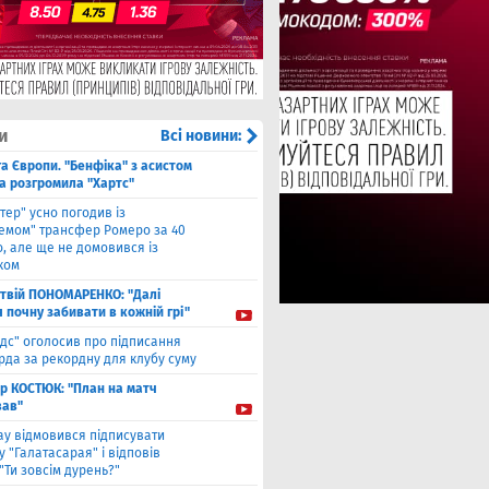
и
Всі новини:
га Європи. "Бенфіка" з асистом
а розгромила "Хартс"
нтер" усно погодив із
хемом" трансфер Ромеро за 40
, але ще не домовився із
ком
твiй ПОНОМАРЕНКО: "Далі
я почну забивати в кожній грі"
ідс" оголосив про підписання
да за рекордну для клубу суму
ор КОСТЮК: "План на матч
ав"
ау відмовився підписувати
 "Галатасарая" і відповів
"Ти зовсім дурень?"