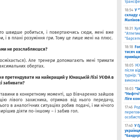
трансфе
18:54
У 
складу: 
Малiнов
18:31
Ху
то швидше робиться, і повертаючись сюди, мені вже
"Атлетик
и, і в плані розуміння гри. Тому це лише мені на плюс.
"Барсел
18:18
Fo
ками не розслабляєшся?
тисяч к
приміще
посміхається). Але тренери допомагають мені тримати
18:05
УЄ
максимальних обертах.
після в
турнір: 
же претендувати на найкращий у Юнацькій Лізі УЄФА в
виконані
кі забивати?
18:03
"З
бставини в конкретному моменті, що Вівчаренко зайшов
"Нефтчі"
Ліги ко
цію лівого захисника, отримав від нього передачу,
ого в аналогічних ситуаціях робив подачі, і ми нічого
17:46
Род
вирішив діяти по-іншому – і забив гол.
перегов
особист
17:40
У 
українця
"бандер