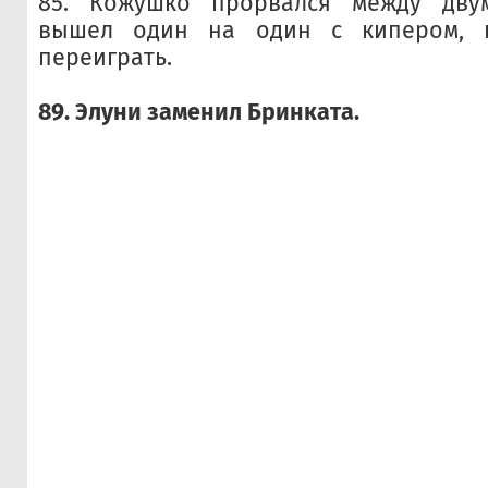
85. Кожушко прорвался между дву
вышел один на один с кипером, 
переиграть.
89. Элуни заменил Бринката.