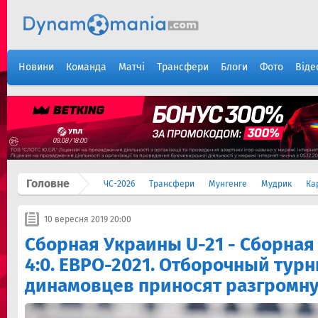
Новини
Команда
Матчі
Трансфери
Блоги
Фото
Віде
Головне
ЧС-2026
Трансфери
Мунгенге
Мудрик
Ка
10 вересня 2019 20:00
Сборная Украины U-21 - Сборная
4:0. ЕВРО-2021. Отборочный турн
динамовцев приносят разгромн