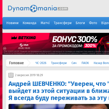
Новини
Команда
Матчі
Трансфери
Блоги
Фото
Віде
Головне
ЧС-2026
Трансфери
Сич
ПАОК
Назар Вол
2 вересня 2019 18:29
Андрей ШЕВЧЕНКО: "Уверен, что
выйдет из этой ситуации в бли
Я всегда буду переживать за эту