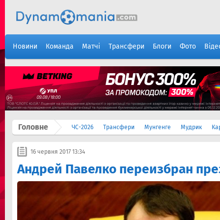
Новини
Команда
Матчі
Трансфери
Блоги
Фото
Віде
Головне
ЧС-2026
Трансфери
Мунгенге
Мудрик
Ка
16 червня 2017 13:34
Андрей Павелко переизбран пр