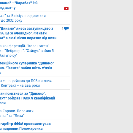
инамо" – "Карабах" 1:0.
ляд матчу
ал" та Вінісіус продовжили
 до 2032 року
 "Динамо" якесь заступництво з
1
ФА, це ж очевидно". Фанати
а" в люті після поразки від киян
га конференцій. "Копенгаген"
в "Дебрецен", "Хайдук" забив 5
Жальгірісу"
тенційного суперника "Динамо"
о. "Твенте" забив шість м'ячів
4
стич перейшов до ПСВ вільним
 Контракт – на два роки
кан помстився за "Динамо".
хт" обіграв ПАОК у кваліфікації
ропи
га Європи. Перемоги
аша" та "Леха"
с-арбітр ФІФА прокоментував
із падінням Пономаренка