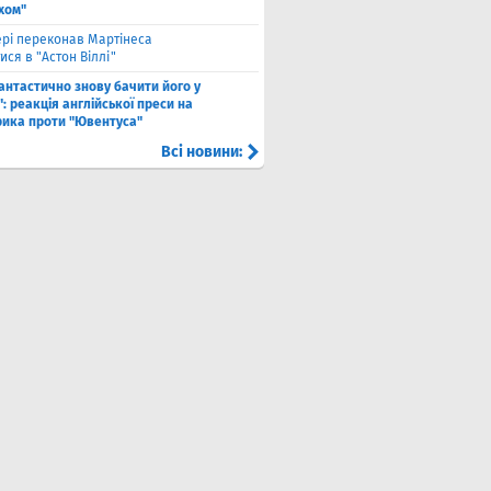
хом"
рі переконав Мартінеса
ся в "Астон Віллі"
антастично знову бачити його у
: реакція англійської преси на
рика проти "Ювентуса"
Всі новини: