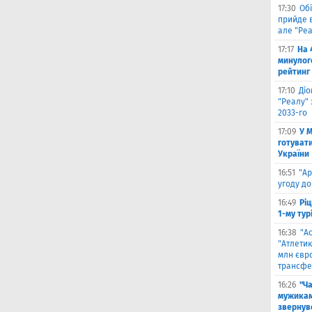
17:30
Обі
прийде в
але "Реа
17:17
На 
минулог
рейтинг
17:10
Ді
"Реалу" 
2033-го
17:09
У 
готувати
України
16:51
"Ар
угоду до
16:49
Ріц
1-му тур
16:38
"А
"Атлетик
млн євр
трансфе
16:26
"Ч
мужикам
звернув