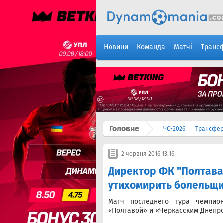
Новини
Команда
Матчі
Транс
Головне
ЧС-2026
Трансфе
2 червня 2016 13:16
Директор ФК "Полтава
утихомирить болельщи
Матч последнего тура чемпио
«Полтавой» и «Черкасским Днепр