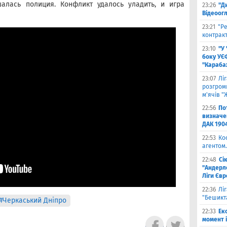
шалась полиция. Конфликт удалось уладить, и игра
23:26
"Д
Відеоог
23:21
"Ре
контракт
23:10
"У
боку УЄ
"Карабах
23:07
Лі
розгроми
м'ячів "
22:56
По
визначен
ДАК 190
22:53
Ко
агентом.
22:48
Сі
"Андерле
Ліги Єв
22:36
Лі
"Бешикт
#Черкаський Дніпро
22:33
Ек
момент 