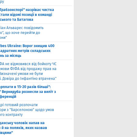
ру
"Трабзонспорі" назріває чистка
стали відомі позиції в команді
ського та Батагова
ліан Альварес повідомить
о", що хоче перейти до
они"
rbes Ukraine: Ворог знищив 400
вадратних метрів складських
нь за місяць
ФА не відмовився від бойкоту ЧС
ідмови ФІФА від продажу прав на
"Визначені умови не були
. Довіра до Інфантіно втрачена"
арплати в 15-20 разів більші":
 Вернидуба рознесли за виліт з
нференцій
рі готовий розпочати
ори з "Барселоною" щодо умов
ого контракту
Гданську чоловік напав на
 й на поляків, яких назвав
івцями"