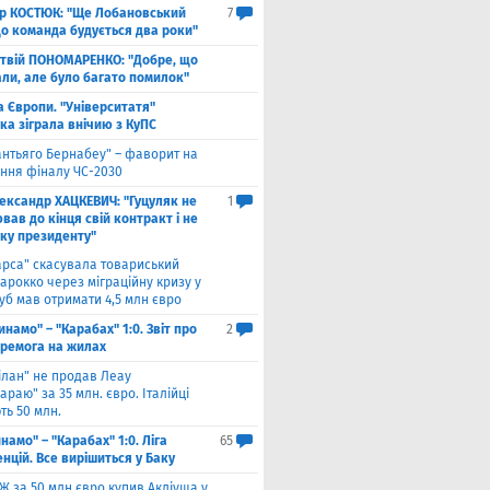
ор КОСТЮК: "Ще Лобановський
7
що команда будується два роки"
твій ПОНОМАРЕНКО: "Добре, що
али, але було багато помилок"
а Європи. "Університатя"
ка зіграла внічию з КуПС
антьяго Бернабеу" – фаворит на
ння фіналу ЧС-2030
ександр ХАЦКЕВИЧ: "Гуцуляк не
1
ав до кінця свій контракт і не
уку президенту"
арса" скасувала товариський
арокко через міграційну кризу у
луб мав отримати 4,5 млн євро
инамо" – "Карабах" 1:0. Звіт про
2
еремога на жилах
ілан" не продав Леау
араю" за 35 млн. євро. Італійці
ть 50 млн.
намо" – "Карабах" 1:0. Ліга
65
нцій. Все вирішиться у Баку
Ж за 50 млн євро купив Акліуша у