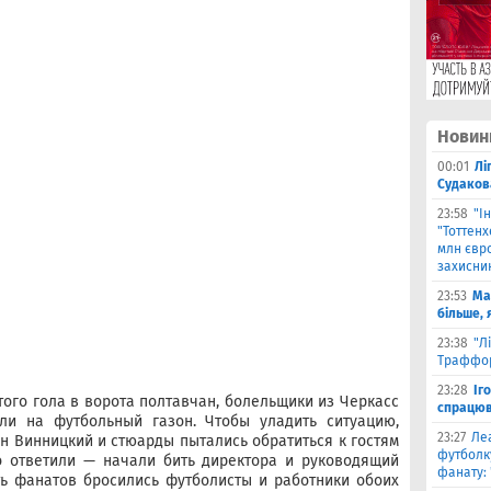
Новин
00:01
Лі
Судаков
23:58
"І
"Тоттен
млн євро
захисни
23:53
Ма
більше, 
23:38
"Л
Траффор
23:28
Іг
того гола в ворота полтавчан, болельщики из Черкасс
спрацюв
ли на футбольный газон. Чтобы уладить ситуацию,
23:27
Ле
ан Винницкий и стюарды пытались обратиться к гостям
футболку
о ответили — начали бить директора и руководящий
фанату: 
ть фанатов бросились футболисты и работники обоих