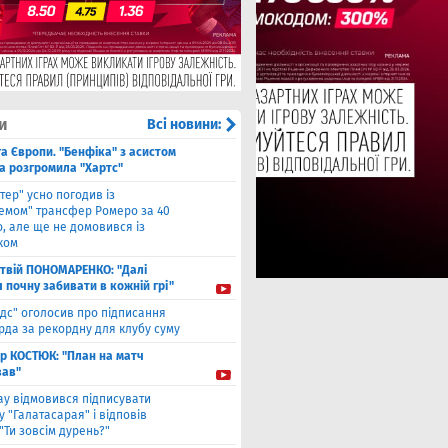
и
Всі новини:
га Європи. "Бенфіка" з асистом
а розгромила "Хартс"
нтер" усно погодив із
хемом" трансфер Ромеро за 40
, але ще не домовився із
ком
твiй ПОНОМАРЕНКО: "Далі
я почну забивати в кожній грі"
ідс" оголосив про підписання
да за рекордну для клубу суму
ор КОСТЮК: "План на матч
ав"
ау відмовився підписувати
 "Галатасарая" і відповів
"Ти зовсім дурень?"