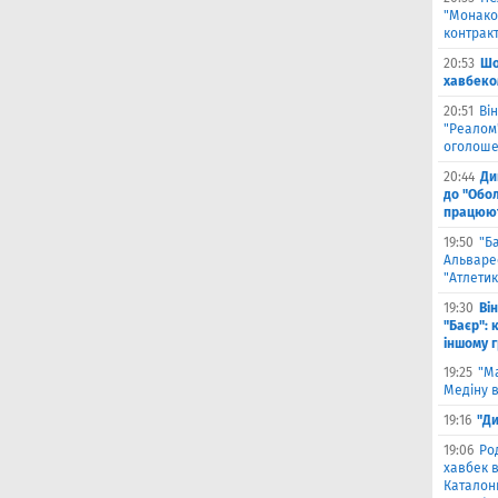
"Монако"
контрак
20:53
Шо
хавбеко
20:51
Він
"Реалом"
оголоше
20:44
Ди
до "Обол
працюют
19:50
"Б
Альваре
"Атлетик
19:30
Ві
"Баєр": 
іншому 
19:25
"М
Медіну в
19:16
"Ди
19:06
Ро
хавбек в
Каталонц