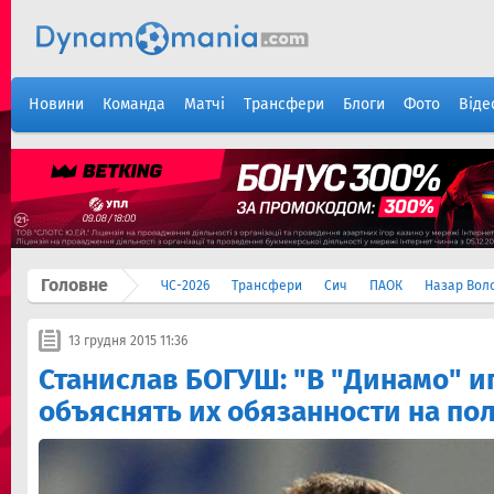
Новини
Команда
Матчі
Трансфери
Блоги
Фото
Віде
Головне
ЧС-2026
Трансфери
Сич
ПАОК
Назар Вол
13 грудня 2015 11:36
Станислав БОГУШ: "В "Динамо" и
объяснять их обязанности на по