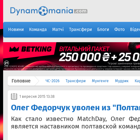
Новини
Команда
Матчі
Трансфери
Блоги
Фото
Віде
Головне
ЧС-2026
Трансфери
Мунгенге
Мудрик
Ка
1 вересня 2015 13:38
Олег Федорчук уволен из "Полт
Как стало известно MatchDay, Олег Фе
является наставником полтавской коман