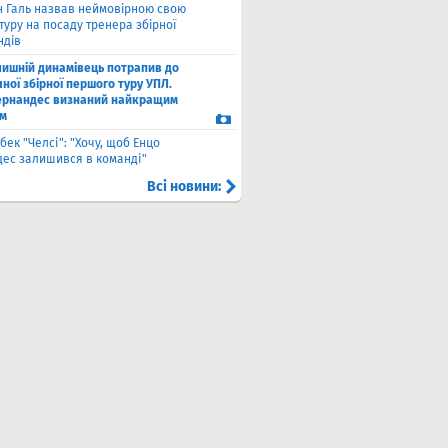
н Галь назвав неймовірною свою
уру на посаду тренера збірної
ндів
лишній динамівець потрапив до
ної збірної першого туру УПЛ.
рнандес визнаний найкращим
м
бек "Челсі": "Хочу, щоб Енцо
ес залишився в команді"
Всі новини: