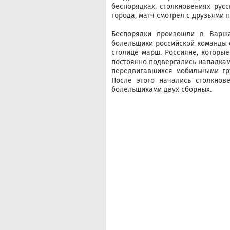
беспорядках, столкновениях русс
города, матч смотрел с друзьями п
Беспорядки произошли в Варш
болельщики российской команды 
столице марш. Россияне, которые
постоянно подвергались нападкам
передвигавшихся мобильными гру
После этого начались столкнов
болельщиками двух сборных.