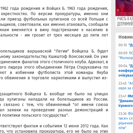
1962 года рождения и Войцех Б. 1963 года рождения,
крестностях. По версии прокуратуры, именно они
али приезд футбольных хулиганов со всей Польши с
ьщиков, советовали, как именно атаковать, сообщали
инам вменяется в вину подстрекание к насилию в
альности - им грозит от трех месяцев до пяти лет
Новин
00:10
"Д
олельщиков варшавской "Легии" Войцеха Б. будет
00:09
ПС
ьному законодательству Кшиштоф Вонсовский. Он уже
"Мальор
единением фанатов этого столичного клуба. Адвокат, в
00:04
"Д
ого лидера этого объединения Пётра Старуховича по
конферен
няют в избиении футболиста этой команды Якуба
очікуван
го обвинения в торговле наркотиками и выпустил из-
23:45
"А
євро за 
одзащитного Войцеха Б. вообще не было на улицах
23:41
РА
гда хулиганы нападали на болельщиков из России.
"Динамо"
о связано с тем, что обвиняемый "от имени союза
ігрового
ал заявки на проведение разных демонстраций и
23:36
Фіг
политики польского государства".
тисяч с
рішення 
тветствуют фактам и событиям 12 июня 2012 года. Как
піти"
го, что установила прокуратура, его не было на этих