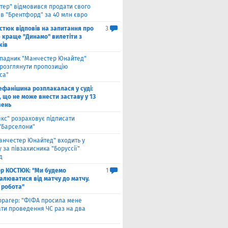
нтер" відмовився продати свого
 в "Брентфорд" за 40 млн євро
стюк відповів на запитання про
3
е краще "Динамо" вилетіти з
ків
падник "Манчестер Юнайтед"
 розглянути пропозицію
са"
ефанішина розплакалася у суді:
 що не може внести заставу у 13
вень
якс" розраховує підписати
 "Барселони"
анчестер Юнайтед" входить у
 за півзахисника "Боруссії"
д
ор КОСТЮК: "Ми будемо
1
алюватися від матчу до матчу.
 робота"
ррагер: "ФІФА просила мене
ати проведення ЧС раз на два