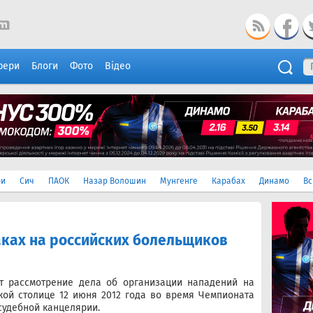
фери
Блоги
Фото
Відео
ри
Сич
ПАОК
Назар Волошин
Мунгенге
Карабах
Динамо
Вс
аках на российских болельщиков
т рассмотрение дела об организации нападений на
кой столице 12 июня 2012 года во время Чемпионата
судебной канцелярии.