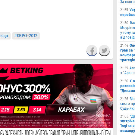
За нього
21:55
Ук
перейшо
21:50
Ва
Моурінью
у тому, 
льща
#ЄВРО-2012
відповід
21:44
Оле
грав за 
конфере
трагеді
21:35
Ал
з "Арсен
21:30
Є 
розпові
"Динамо
21:26
Він
свого п
будь-які
21:03
"Д
зустріча
Тоді за 
команду