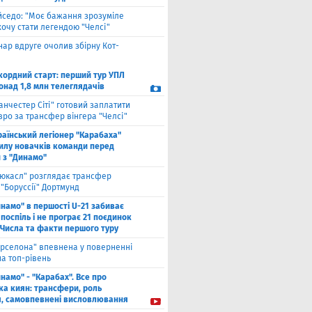
йседо: "Моє бажання зрозуміле
 хочу стати легендою "Челсі"
нар вдруге очолив збірну Кот-
кордний старт: перший тур УПЛ
онад 1,8 млн телеглядачів
анчестер Сіті" готовий заплатити
вро за трансфер вінгера "Челсі"
раїнський легіонер "Карабаха"
силу новачків команди перед
 з "Динамо"
юкасл" розглядає трансфер
"Боруссії" Дортмунд
намо" в першості U-21 забиває
 поспіль і не програє 21 поєдинок
 Числа та факти першого туру
рселона" впевнена у поверненні
а топ-рівень
намо" - "Карабах". Все про
ка киян: трансфери, роль
я, самовпевнені висловлювання