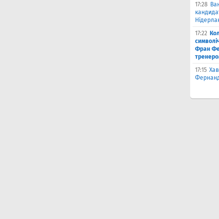
17:28
Ва
кандидат
Нідерла
17:22
Ко
символіч
Фран Фе
тренеро
17:15
Хав
Фернанд