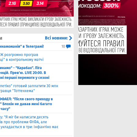
и
Всі новини:
инамоманія" в Телеграмі!
10
Ж розгромно програв
ці" в контрольному матчі
инамо" - "Карабах". Ліга
цій. Прев'ю. LIVE 20:00. В
ні першої перемоги у сезоні
тлетіко" готовий заплатити 30 млн
гравця "Тоттенхема"
ФФАЕЛ: "Після свого приходу в
 Блохін не давав мені багато
 часу"
у: "Я міг би написати десять
лів про проблеми ФІФА, але
укладається в три: Інфантіно має