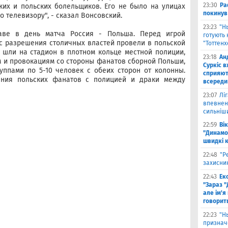
23:30
Ра
ких и польских болельщиков. Его не было на улицах
покинув
о телевизору", - сказал Вонсовский.
23:23
"Н
аве в день матча Россия - Польша. Перед игрой
готують 
с разрешения столичных властей провели в польской
"Тоттен
 шли на стадион в плотном кольце местной полиции,
23:18
Ан
 и провокациям со стороны фанатов сборной Польши,
Суркіс в
ппами по 5-10 человек с обеих сторон от колонны.
сприяют
ения польских фанатов с полицией и драки между
всереди
23:07
Лі
впевнено
сильніш
22:59
Ві
"Динамо
швидкі 
22:48
"Р
захисник
22:43
Ек
"Зараз "
але ім'я
говорит
22:23
"Н
признач