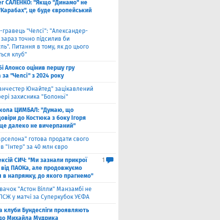
ег САЛЕНКО: "Якщо "Динамо" не
"Карабах", це буде європейський
-гравець "Челсі": "Александер-
 зараз точно підсилив би
ль". Питання в тому, як до цього
ься клуб"
бі Алонсо оцінив першу гру
за "Челсі" з 2024 року
анчестер Юнайтед" зацікавлений
ері захисника "Болоньї"
кола ЦИМБАЛ: "Думаю, що
овіри до Костюка з боку Ігоря
 ще далеко не вичерпаний"
арселона" готова продати свого
в "Інтер" за 40 млн євро
ксій СИЧ: "Ми зазнали прикрої
1
 від ПАОКа, але продовжуємо
я в напрямку, до якого прагнемо"
вачок "Астон Вілли" Манзамбі не
 ПСЖ у матчі за Суперкубок УЄФА
а клуби Бундесліги проявляють
 до Михайла Мудрика