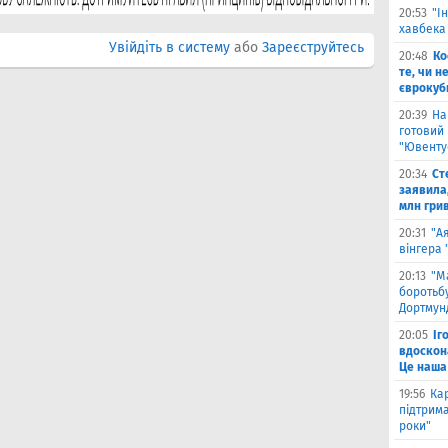
20:53
"І
хавбека
Увійдіть в систему
або
Зареєструйтесь
20:48
Ко
те, чи н
єврокуб
20:39
На
готовий
"Ювенту
20:34
Ст
заявила,
млн гри
20:31
"А
вінгера
20:13
"М
боротьбу
Дортмун
20:05
Іг
вдоскон
Це наша
19:56
Ка
підтрим
роки"