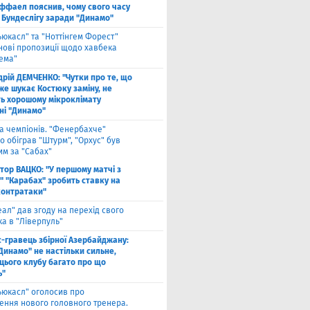
ффаел пояснив, чому свого часу
 Бундеслігу заради "Динамо"
ьюкасл" та "Ноттінгем Форест"
нові пропозиції щодо хавбека
хема"
дрій ДЕМЧЕНКО: "Чутки про те, що
же шукає Костюку заміну, не
ь хорошому мікроклімату
ні "Динамо"
га чемпіонів. "Фенербахче"
 обіграв "Штурм", "Орхус" був
им за "Сабах"
ктор ВАЦКО: "У першому матчі з
" "Карабах" зробить ставку на
контратаки"
еал" дав згоду на перехід свого
а в "Ліверпуль"
с-гравець збірної Азербайджану:
Динамо" не настільки сильне,
 цього клубу багато про що
ь"
ьюкасл" оголосив про
ення нового головного тренера.