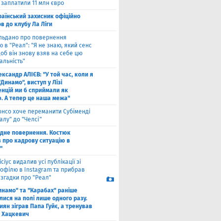
 заплатили 11 млн євро
раїнський захисник офіційно
в до клубу Ла Ліги
льдано про повернення
 в "Реал": "Я не знаю, який сенс
щоб він знову взяв на себе цю
альність"
ксандр АЛІЄВ: "У той час, коли я
"Динамо", виступ у Лізі
нцій ми б сприймали як
ю. А тепер це наша межа"
онсо хоче переманити Субіменді
алу" до "Челсі"
одне повернення. Костюк
в про кадрову ситуацію в
"
ісіус видалив усі публікації зі
рофілю в Instagram та прибрав
 згадки про "Реал"
инамо" та "Карабах" раніше
лися на полі лише одного разу.
киян зіграв Папа Гуйє, а тренував
 Хацкевич