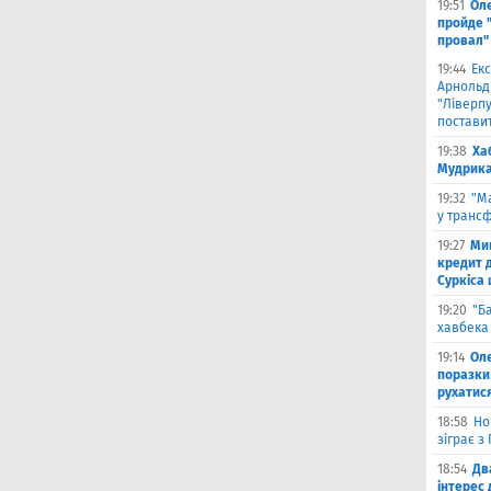
19:51
Ол
пройде 
провал"
19:44
Екс
Арнольд
"Ліверпу
поставит
19:38
Ха
Мудрика 
19:32
"М
у трансф
19:27
Ми
кредит д
Суркіса
19:20
"Б
хавбека 
19:14
Оле
поразки
рухатис
18:58
Но
зіграє з
18:54
Дв
інтерес