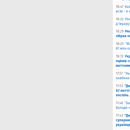
18:47
Ка
всім - я
18:32
Ре
д'Івуару
18:29
Ре
зібрав п
18:25
"М
81 млн є
18:12
Ук
оцінив 
матчами
17:57
"Нь
хавбека 
17:53
"Ди
62 матчі
поспіль.
17:46
"Ба
Бальде н
17:43
"Ди
суперни
українц