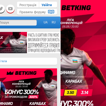
Реєстрація
Увійти
Правила форуму
UA
RU
і теги