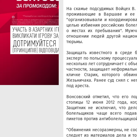
На скамье подсудимых Войцех В. 
проживающие в Варшаве и ее о
"организовывали и координиров
целью избиения российских болел
о местах их пребывания". Мужч
отношении людей другой национ
тюрьмы.
Защищать известного в среде б
эксперт по польскому процессуал
несколько лет сотрудничает с объ
частности, защищает неформальн
кличке Старик, которого обви
Жезьничака. Ранее суд снял с не
под ареста.
Вонсовский отметил, что его п
столицы 12 июня 2012 года, ко
Защитник не исключил, что дел
болельщиков чаще всего подав
пикетов против антиболельщицкой 
"Обвинения несоразмерны, не соо
следует из материалов дела и то