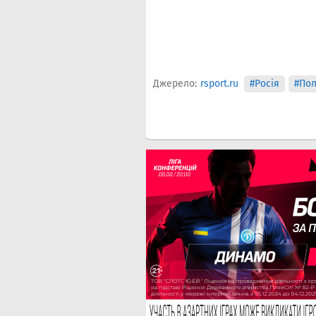
Джерело:
rsport.ru
#Росія
#По