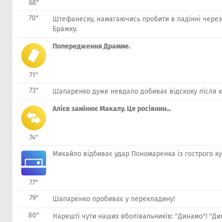
68"
70"
Штефанеску, намагаючись пробити в падінні через
Бражку.
Попередження Драмме.
71"
73"
Шапаренко дуже невдало добиває відскоку після к
Алієв замінює Макалу. Це росіянин...
74"
Михайло відбиває удар Пономаренка із гострого ку
77"
79"
Шапаренко пробиває у перекладину!
80"
Нарешті чути наших вболівальників: "Динамо"! "Ди