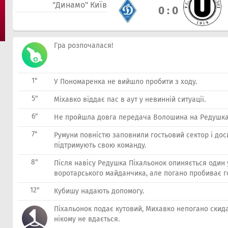
"Динамо" Київ
0 : 0
Гра розпочалася!
1"
У Пономаренка не вийшло пробити з ходу.
5"
Міхавко віддає пас в аут у невинній ситуації.
6"
Не пройшла довга передача Волошина на Редушка
7"
Румуни повністю заповнили гостьовий сектор і дос
підтримують свою команду.
8"
Після навісу Редушка Піхальонок опиняється один у
воротарського майданчика, але погано пробиває г
12"
Кубишу надають допомогу.
Піхальонок подає кутовий, Михавко непогано скида
нікому не вдається.