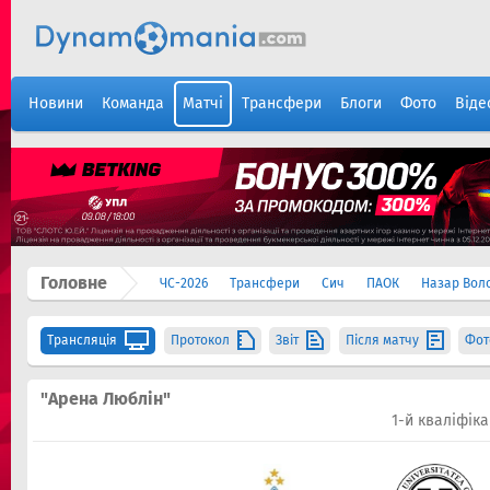
Новини
Команда
Матчі
Трансфери
Блоги
Фото
Віде
Головне
ЧС-2026
Трансфери
Сич
ПАОК
Назар Вол
Трансляція
Протокол
Звіт
Після матчу
Фот
"Арена Люблін"
1-й кваліфік