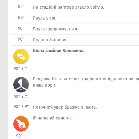
85"
На стадіоні раптово згасло світло.
86"
Пауза у грі.
90"
Пауза продовжується.
90"
Додано 8 хвилин.
Шола замінив Волошина.
90" + 1"
Редушко б'є з-за меж штрафного майданчика після
вище воріт.
90" + 7"
90" + 9"
Неточний удар Бражка з льота.
Фінальний свисток.
90" +