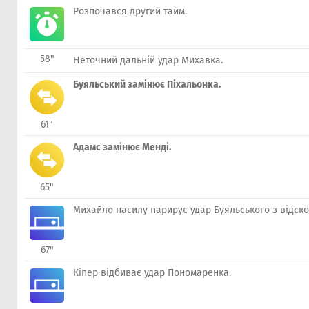
Розпочався другий тайм.
58"
Неточний дальній удар Михавка.
Буяльський замінює Піхальонка.
61"
Адамс замінює Менді.
65"
Михайло насилу парирує удар Буяльського з відско
67"
Кіпер відбиває удар Пономаренка.