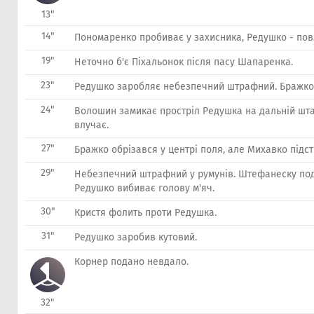
13"
14"
Пономаренко пробиває у захисника, Редушко - пов
19"
Неточно б'є Піхальонок після пасу Шапаренка.
23"
Редушко заробляє небезпечний штрафний. Бражко
24"
Волошин замикає простріл Редушка на дальній штан
влучає.
27"
Бражко обрізався у центрі поля, але Михавко підс
29"
Небезпечний штрафний у румунів. Штефанеску под
Редушко вибиває голову м'яч.
30"
Кристя фолить проти Редушка.
31"
Редушко заробив кутовий.
Корнер подано невдало.
32"