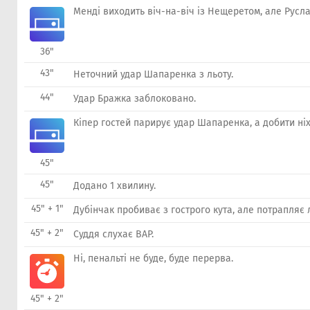
Менді виходить віч-на-віч із Нещеретом, але Русла
36"
43"
Неточний удар Шапаренка з льоту.
44"
Удар Бражка заблоковано.
Кіпер гостей парирує удар Шапаренка, а добити ніх
45"
45"
Додано 1 хвилину.
45" + 1"
Дубінчак пробиває з гострого кута, але потрапляє 
45" + 2"
Суддя слухає ВАР.
Ні, пенальті не буде, буде перерва.
45" + 2"