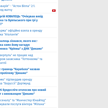
аварія" - "Астон Вілла" 2:1.
ляд матчу
ргій КОВАЛЕЦЬ: "Очікував вихід
а та Буяльського при грі у
і"
арма" офіційно взяла в оренду
ка "Аталанти"
валець зізнався, якого екс-
ка киян йому нагадує
енко: "Кріпиш" з ДНК "Динамо"
іверпуль" не працює над
ром захисника "Тоттенхема" та
нглії
с-гравець "Карабаха" назвав
 проблему "Динамо"
омо" підтвердив оренду
а "Боруссії" Дортмунд
б Бундесліги оголосив про новий
т з вихованцем "Динамо"
рсеналу" та "Манчестер Юнайтед"
нували послуги вінгера "Мілана"