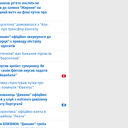
анков уп'яте поспіль не
в до заявки "Жирони" на
ьний матч на фоні чуток про
арселона" домовилася з "Аль-
" про трансфер Канселу
инамо" офіційно звернулося до
орця" з приводу обстрілу
 одеситів
оттенхем" має бажання підписти
 "Барселони"
рутив хребет супернику. Як
 своїм фінтом змусив падати
"Карабаха"
емер спростував чутки про
 покинути "Ювентус"
хованець "Динамо" офіційно
 у клуб з елітного дивізіону
ту Португалії
іорентина" офіційно взяла в
хавбека "Реала"
ля БЛИЗНЮК: "Динамо" треба