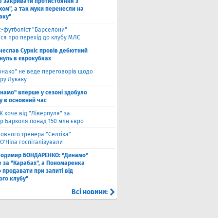
е закривати протистояння з
хом", а так муки перенесли на
аку"
с-футболіст "Барселони"
ся про перехід до клубу МЛС
чеслав Суркіс провів дебютний
 нуль в єврокубках
онако" не веде переговорів щодо
ру Лукаку
намо" вперше у сезоні здобуло
у в основний час
 хоче від "Ліверпуля" за
р Барколя понад 150 млн євро
ловного тренера "Селтіка"
О'Ніла госпіталізували
лодимир БОНДАРЕНКО: "Динамо"
е за "Карабах", а Пономаренка
 продавати при запиті від
ого клубу"
Всі новини: