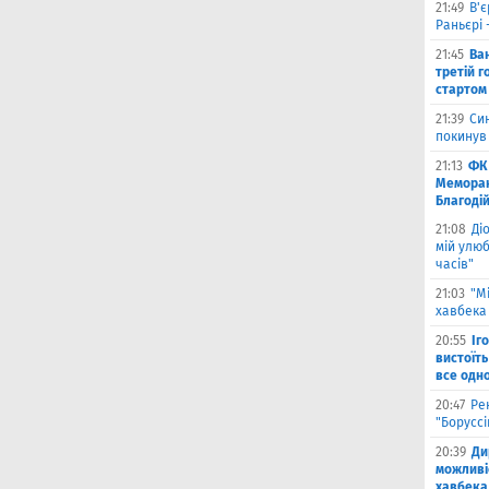
21:49
В'є
Раньєрі 
21:45
Ва
третій г
стартом
21:39
Син
покинув
21:13
ФК 
Меморан
Благоді
21:08
Ді
мій улюб
часів"
21:03
"М
хавбека 
20:55
Іг
вистоїть
все одн
20:47
Ре
"Борусс
20:39
Ди
можливі
хавбека