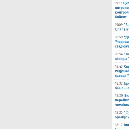
19:17
Циг
потрапи
контрол
бойкот
19:09
"Б
Хілялем
18:59
"Д
"Чорном
стадіону
18:54
"Т
вінгера
18:45
Ск
Редушко
гравця 
18:33
Бр
бажання
18:30
Ви
перейшов
чемпіона
18:25
"Ф
оренду 
18:12
Іл