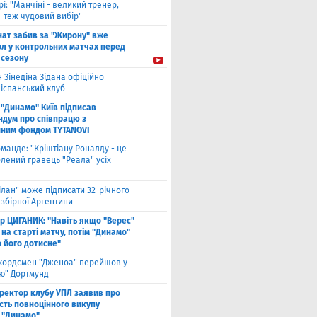
рі: "Манчіні - великий тренер,
- теж чудовий вибір"
нат забив за "Жирону" вже
ол у контрольних матчах перед
 сезону
 Зінедіна Зідана офіційно
 іспанський клуб
"Динамо" Київ підписав
дум про співпрацю з
йним фондом TYTANOVI
оманде: "Кріштіану Роналду - це
лений гравець "Реала" усіх
ілан" може підписати 32-річного
збірної Аргентини
ор ЦИГАНИК: "Навіть якщо "Верес"
 на старті матчу, потім "Динамо"
о його дотисне"
кордсмен "Дженоа" перейшов у
ію" Дортмунд
ректор клубу УПЛ заявив про
сть повноцінного викупу
 "Динамо"