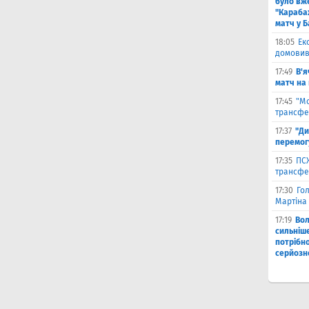
було вж
"Караба
матч у Б
18:05
Ек
домовив
17:49
В'я
матч на
17:45
"М
трансфе
17:37
"Ди
перемог
17:35
ПСЖ
трансфе
17:30
Го
Мартіна 
17:19
Во
сильніш
потрібно
серйозн