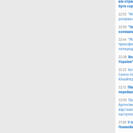
він отри
бути се
22:53
"М
розірва
22:50
"З
колишнь
22:44
"М
трансфе
поперед
22:38
Вл
України
22:22
Ка
Санчо пі
Юнайтед
22:12
Пі
перейшо
22:05
Пр
Аргентин
відставк
наступно
21:56
У 
Лонвейк