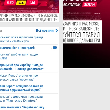
и
Всі новини:
рсенал" може підписати гравця
ни" замість Вінісіуса
инамоманія" в Телеграмі!
10
рсенал" зробив запит щодо
з АПЛ
вроцький про Україну: "Там, де
осковитів – Польща допомагає"
рістал Пелас" оголосив про
р екс-гравця "Арсеналу"
івий Берег" офіційно заявив на
исника африканської збірної
ьюкасл" відмовився продавати
ка в "Манчестер Юнайтед"
авма захисника "Карабаха", яку