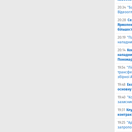
20:34
"Б
Відеоог
20:28
Се
Ярмоленк
більшост
20:19
"П
нападни
20:14
Ко
нападни
Пономар
19:54
"Л
трансфе
збірної А
19:48
Ек
основну
19:40
"К
захисник
19:31
Клу
контрак
19:25
"А
запропо