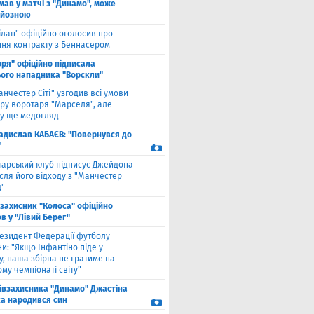
мав у матчі з "Динамо", може
рйозною
ілан" офіційно оголосив про
ння контракту з Беннасером
оря" офіційно підписала
ого нападника "Ворскли"
анчестер Сіті" узгодив всі умови
ру воротаря "Марселя", але
у ще медогляд
адислав КАБАЄВ: "Повернувся до
"
тарський клуб підписує Джейдона
сля його відходу з "Манчестер
"
взахисник "Колоса" офіційно
в у "Лівий Берег"
езидент Федерації футболу
и: "Якщо Інфантіно піде у
у, наша збірна не гратиме на
му чемпіонаті світу"
півзахисника "Динамо" Джастіна
а народився син