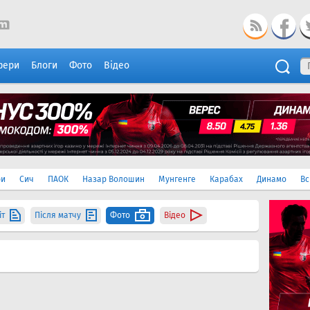
фери
Блоги
Фото
Відео
ри
Сич
ПАОК
Назар Волошин
Мунгенге
Карабах
Динамо
Вс
іт
Після матчу
Фото
Відео