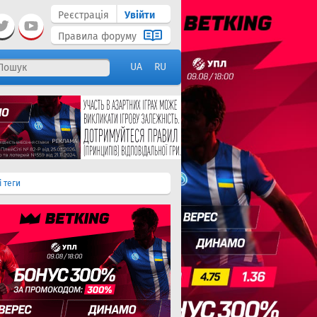
Реєстрація
Увійти
Правила форуму
UA
RU
і теги