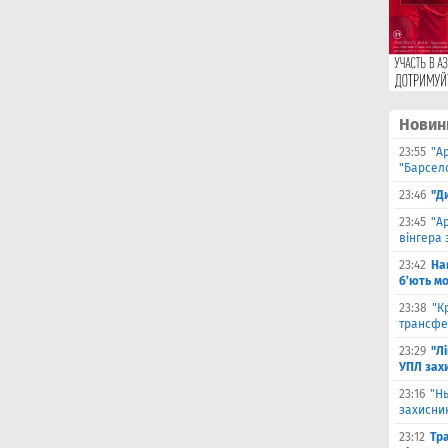
Новин
23:55
"А
"Барсело
23:46
"Д
23:45
"А
вінгера 
23:42
На
б’ють м
23:38
"К
трансфе
23:29
"Л
УПЛ зах
23:16
"Н
захисни
23:12
Тр