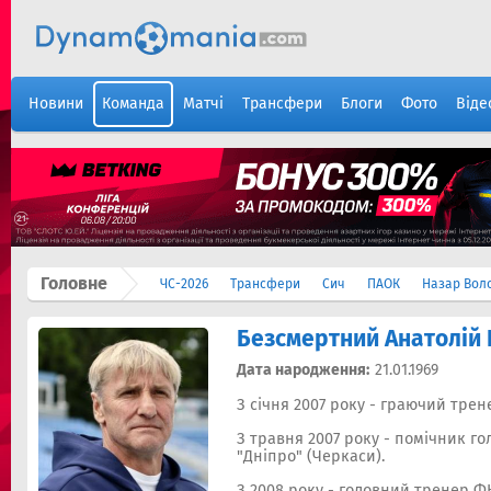
Новини
Команда
Матчі
Трансфери
Блоги
Фото
Віде
Головне
ЧС-2026
Трансфери
Сич
ПАОК
Назар Вол
Безсмертний Анатолій
Дата народження:
21.01.1969
З січня 2007 року - граючий трен
З травня 2007 року - помічник г
"Дніпро" (Черкаси).
З 2008 року - головний тренер ФК