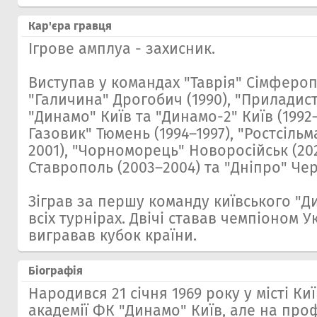
Кар'єра гравця
Ігрове амплуа - захисник.
Виступав у командах "Таврія" Сімферопо
"Галичина" Дрогобич (1990), "Приладист
"Динамо" Київ та "Динамо-2" Київ (1992
Газовик" Тюмень (1994–1997), "Ростсільм
2001), "Чорноморець" Новоросійськ (20
Ставрополь (2003–2004) та "Дніпро" Чер
Зіграв за першу команду київського "Ди
всіх турнірах. Двічі ставав чемпіоном У
вигравав кубок країни.
Біографія
Народився 21 січня 1969 року у місті Ки
академії ФК "Динамо" Київ, але на про