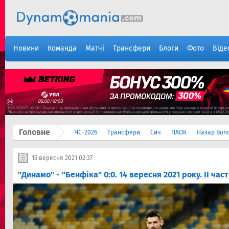
Новини
Команда
Матчі
Трансфери
Блоги
Фото
Віде
Головне
ЧС-2026
Трансфери
Сич
ПАОК
Назар Вол
15 вересня 2021 02:37
"Динамо" - "Бенфіка" 0:0. 14 вересня 2021 року. II час