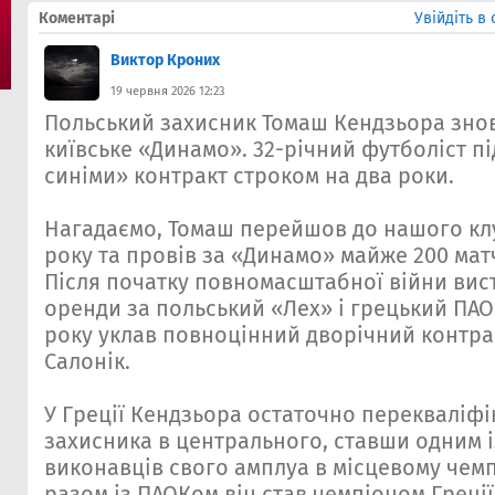
Коментарі
Увійдіть в
Виктор Кроних
19 червня 2026 12:23
Польський захисник Томаш Кендзьора знов
київське «Динамо». 32-річний футболіст пі
синіми» контракт строком на два роки.
Нагадаємо, Томаш перейшов до нашого клу
року та провів за «Динамо» майже 200 матчі
Після початку повномасштабної війни вис
оренди за польський «Лех» і грецький ПАОК
року уклав повноцінний дворічний контрак
Салонік.
У Греції Кендзьора остаточно перекваліфі
захисника в центрального, ставши одним 
виконавців свого амплуа в місцевому чемпі
разом із ПАОКом він став чемпіоном Греції