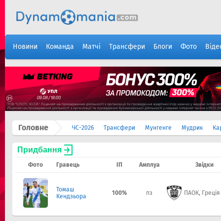
Новини
Команда
Матчі
Трансфери
Блоги
Фото
Віде
Головне
ЧС-2026
Трансфери
Мунгенге
Мудрик
Ка
Придбання
Фото
Гравець
ІП
Амплуа
Звідки
Томаш
100%
пз
ПАОК, Греція
Кендзьора