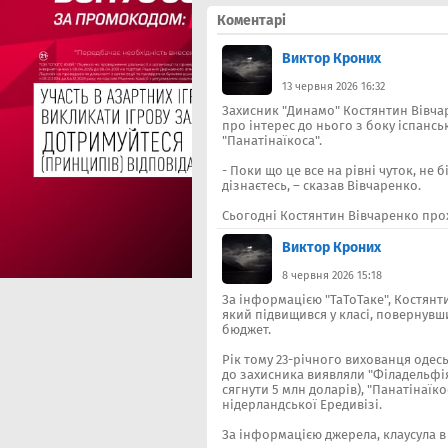
Коментарі
Виктор Кроних
13 червня 2026 16:32
Захисник "Динамо" Костянтин Вівча
про інтерес до нього з боку іспанськ
"Панатінаїкоса".
- Поки що це все на рівні чуток, не 
дізнаєтесь, – сказав Вівчаренко.
Сьогодні Костянтин Вівчаренко про
Виктор Кроних
8 червня 2026 15:18
За інформацією "ТаТоТаке", Костянт
який підвищився у класі, повернувш
бюджет.
Рік тому 23-річного вихованця одес
до захисника виявляли "Філадельфія
сягнути 5 млн доларів), "Панатінаїко
нідерландської Ередивізі.
За інформацією джерела, клаусула в