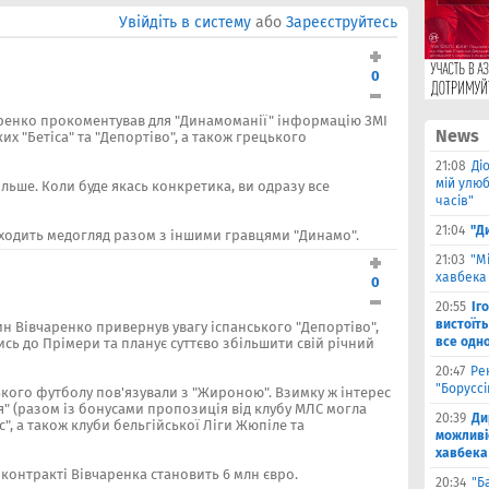
Увійдіть в систему
або
Зареєструйтесь
0
ренко прокоментував для "Динамоманії" інформацію ЗМІ
News
их "Бетіса" та "Депортіво", а також грецького
21:08
Ді
мій улюб
більше. Коли буде якась конкретика, ви одразу все
часів"
21:04
"Д
ходить медогляд разом з іншими гравцями "Динамо".
21:03
"М
хавбека 
0
20:55
Іг
вистоїть
ин Вівчаренко привернув увагу іспанського "Депортіво",
все одн
ись до Прімери та планує суттєво збільшити свій річний
20:47
Ре
"Борусс
ького футболу пов'язували з "Жироною". Взимку ж інтерес
" (разом із бонусами пропозиція від клубу МЛС могла
20:39
Ди
с", а також клуби бельгійської Ліги Жюпіле та
можливі
хавбека
 контракті Вівчаренка становить 6 млн євро.
20:34
"Б