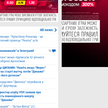
All news:
оманде: "Кріштіану Роналду - це
лений гравець "Реала" усіх
инамоманія" в Телеграмі!
10
ілан" може підписати 32-річного
збірної Аргентини
ор ЦИГАНИК: "Навіть якщо "Верес"
 на старті матчу, потім "Динамо"
о його дотисне"
кордсмен "Дженоа" перейшов у
ію" Дортмунд
ректор клубу УПЛ заявив про
сть повноцінного викупу
 "Динамо"
аварія" - "Астон Вілла" 2:1.