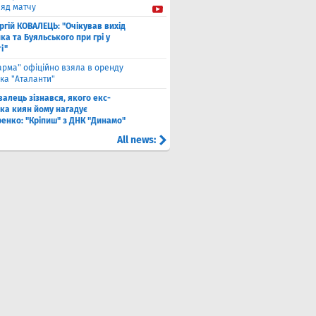
ляд матчу
ргій КОВАЛЕЦЬ: "Очікував вихід
а та Буяльського при грі у
і"
арма" офіційно взяла в оренду
ка "Аталанти"
валець зізнався, якого екс-
ка киян йому нагадує
енко: "Кріпиш" з ДНК "Динамо"
All news: