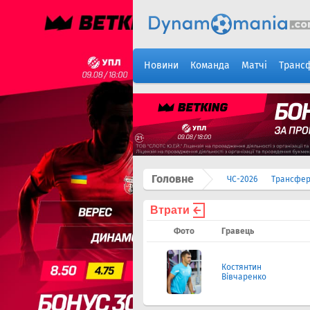
Новини
Команда
Матчі
Транс
Головне
ЧС-2026
Трансфе
Втрати
Фото
Гравець
Костянтин
Вівчаренко