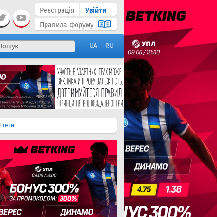
Реєстрація
Увійти
Правила форуму
UA
RU
і теги