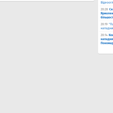
Відеоог
20:28
Се
Ярмоленк
більшост
20:19
"П
нападни
20:14
Ко
нападни
Пономар