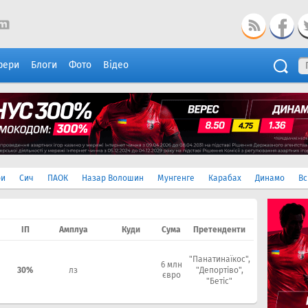
фери
Блоги
Фото
Відео
ри
Сич
ПАОК
Назар Волошин
Мунгенге
Карабах
Динамо
Вс
ІП
Амплуа
Куди
Сума
Претенденти
"Панатинаїкос",
6 млн
30%
лз
"Депортіво",
євро
"Бетіс"