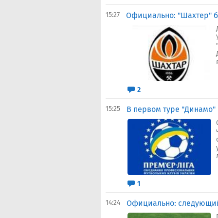
15:27
Официально: "Шахтер" б
2
15:25
В первом туре "Динамо"
1
14:24
Официально: следующий