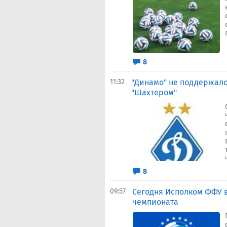
8
11:32
"Динамо" не поддержал
"Шахтером"
8
09:57
Сегодня Исполком ФФУ 
чемпионата