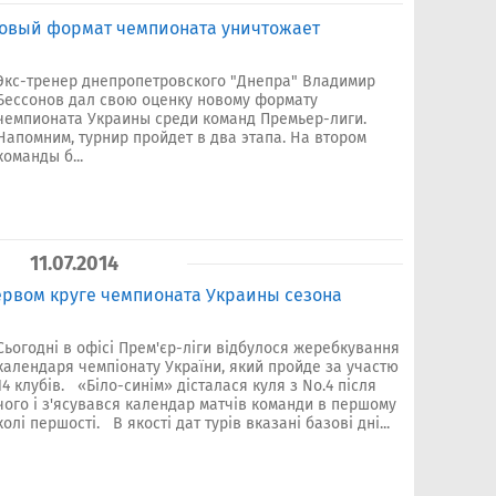
овый формат чемпионата уничтожает
Экс-тренер днепропетровского "Днепра" Владимир
Бессонов дал свою оценку новому формату
чемпионата Украины среди команд Премьер-лиги.
Напомним, турнир пройдет в два этапа. На втором
команды б...
11.07.2014
ервом круге чемпионата Украины сезона
Сьогодні в офісі Прем'єр-ліги відбулося жеребкування
календаря чемпіонату України, який пройде за участю
14 клубів. «Біло-синім» дісталася куля з No.4 після
чого і з'ясувався календар матчів команди в першому
колі першості. В якості дат турів вказані базові дні...