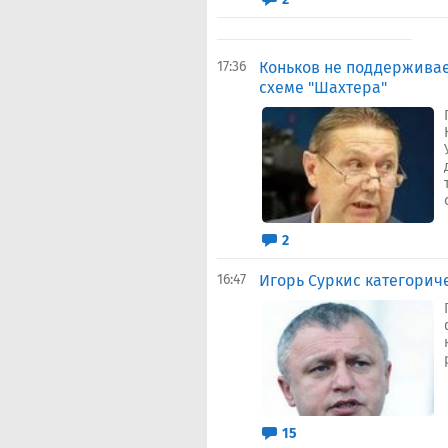
17:36
Коньков не поддержива
схеме "Шахтера"
2
16:47
Игорь Суркис категорич
15