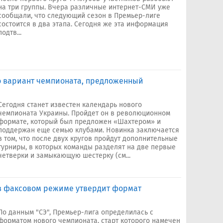
на три группы. Вчера различные интернет-СМИ уже
сообщали, что следующий сезон в Премьер-лиге
состоится в два этапа. Сегодня же эта информация
подтв...
о вариант чемпионата, предложенный
Сегодня станет известен календарь нового
чемпионата Украины. Пройдет он в революционном
формате, который был предложен «Шахтером» и
поддержан еще семью клубами. Новинка заключается
в том, что после двух кругов пройдут дополнительные
турниры, в которых команды разделят на две первые
четверки и замыкающую шестерку (см...
в факсовом режиме утвердит формат
По данным "СЭ", Премьер-лига определилась с
форматом нового чемпионата, старт которого намечен