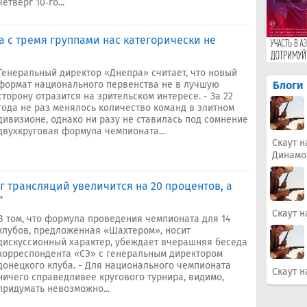
четверг 10‑го...
а с тремя группами нас категорически не
Генеральный директор «Днепра» считает, что новый
формат национального первенства не в лучшую
Блоги
сторону отразится на зрительском интересе. - За 22
года не раз менялось количество команд в элитном
дивизионе, однако ни разу не ставилась под сомнение
двухкруговая формула чемпионата...
Скаут н
Динамо
г трансляций увеличится на 20 процентов, а
"
Скаут н
В том, что формула проведения чемпионата для 14
клубов, предложенная «Шахтером», носит
дискуссионный характер, убеждает вчерашняя беседа
корреспондента «СЭ» с генеральным директором
донецкого клуба. - Для национального чемпионата
Скаут н
ничего справедливее кругового турнира, видимо,
придумать невозможно...