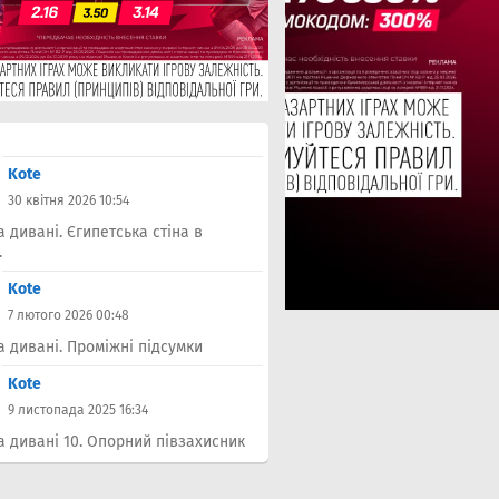
Kote
30 квітня 2026 10:54
а дивані. Єгипетська стіна в
.
Kote
7 лютого 2026 00:48
а дивані. Проміжні підсумки
Kote
9 листопада 2025 16:34
а дивані 10. Опорний півзахисник