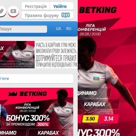
Реєстрація
Увійти
Правила форуму
UA
RU
і теги