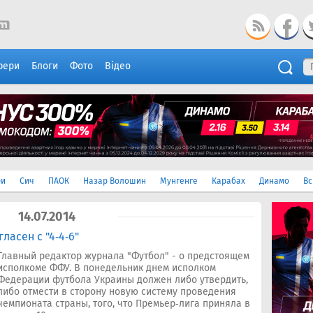
фери
Блоги
Фото
Відео
ри
Сич
ПАОК
Назар Волошин
Мунгенге
Карабах
Динамо
Вс
14.07.2014
ласен с "4‑4‑6"
Главный редактор журнала "Футбол" - о предстоящем
исполкоме ФФУ. В понедельник днем исполком
Федерации футбола Украины должен либо утвердить,
либо отмести в сторону новую систему проведения
чемпионата страны, того, что Премьер‑лига приняла в