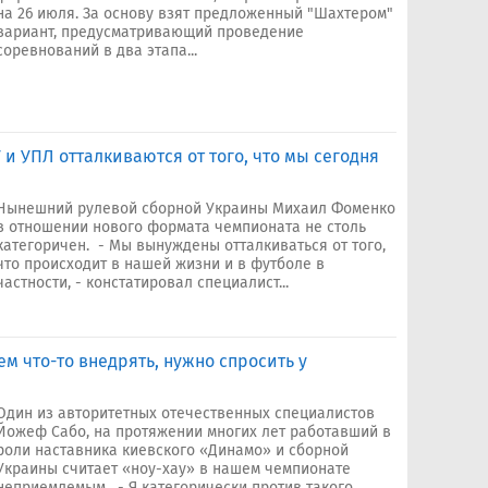
на 26 июля. За основу взят предложенный "Шахтером"
вариант, предусматривающий проведение
соревнований в два этапа...
 УПЛ отталкиваются от того, что мы сегодня
Нынешний рулевой сборной Украины Михаил Фоменко
в отношении нового формата чемпионата не столь
категоричен. - Мы вынуждены отталкиваться от того,
что происходит в нашей жизни и в футболе в
частности, - констатировал специалист...
м что-то внедрять, нужно спросить у
Один из авторитетных отечественных специалистов
Йожеф Сабо, на протяжении многих лет работавший в
роли наставника киевского «Динамо» и сборной
Украины считает «ноу-хау» в нашем чемпионате
неприемлемым. - Я категорически против такого