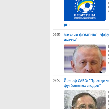
3
09:55
Михаил ФОМЕНКО: "ФФУ и
имеем"
09:53
Йожеф САБО: "Прежде че
футбольных людей"