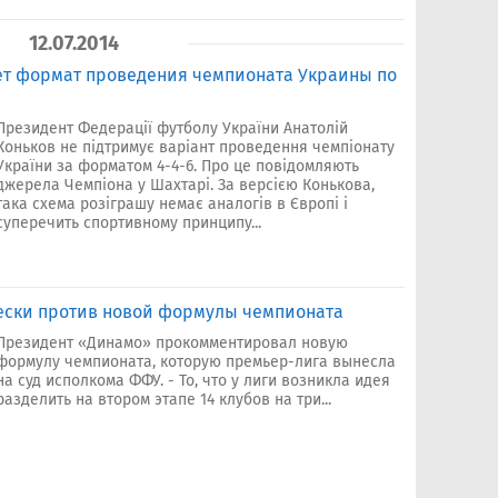
12.07.2014
ет формат проведения чемпионата Украины по
Президент Федерації футболу України Анатолій
Коньков не підтримує варіант проведення чемпіонату
України за форматом 4-4-6. Про це повідомляють
джерела Чемпіона у Шахтарі. За версією Конькова,
така схема розіграшу немає аналогів в Європі і
суперечить спортивному принципу...
ески против новой формулы чемпионата
Президент «Динамо» прокомментировал новую
формулу чемпионата, которую премьер-лига вынесла
на суд исполкома ФФУ. - То, что у лиги возникла идея
разделить на втором этапе 14 клубов на три...