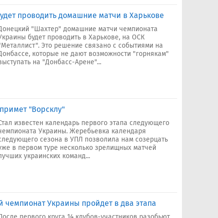
удет проводить домашние матчи в Харькове
Донецкий "Шахтер" домашние матчи чемпионата
Украины будет проводить в Харькове, на ОСК
"Металлист". Это решение связано с событиями на
Донбассе, которые не дают возможности "горнякам"
выступать на "Донбасс-Арене"...
 примет "Ворсклу"
Стал известен календарь первого этапа следующего
чемпионата Украины. Жеребьевка календаря
следующего сезона в УПЛ позволила нам созерцать
уже в первом туре несколько зрелищных матчей
лучших украинских команд...
 чемпионат Украины пройдет в два этапа
После первого круга 14 клубов-участников разобьют