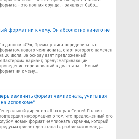
формата - это полная ерунда, - заявляет Сабо...
ый формат ни к чему. Он абсолютно ничего не
По данным «СЭ», Премьер-лига определилась с
форматом нового чемпионата, старт которого намечен
на 26 июля. За основу взят предложенный
«Шахтером» вариант, предусматривающий
проведение соревнований в два этапа. - Новый
формат ни к чему...
перь изменить формат чемпионата, учитывая
 на исполкоме"
Генеральный директор «Шахтера» Сергей Палкин
подтвердил информацию о том, что предложенный его
клубом новый формат чемпионата Украины, который
предусматривает два этапа (с разбивкой команд...