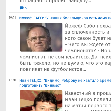
штрафного пробил Бандуру...
5
19:21
Йожеф САБО: "У наших болельщиков есть чему п
Йожеф Сабо похв
за сплоченность и 
кого сезон будет 
- Чего вы ждете о
чемпионата? - Но
чемпионат, не сомневайтесь. Да, пс
быть тяжело, но не думаю, что это к
повлияет на футболистов...
17:30
Иван ГЕЦКО: "Видимо, Реброву не хватило врем
подготовить "Динамо"
Известный в прош
Иван Гецко подел
на матчи первого 