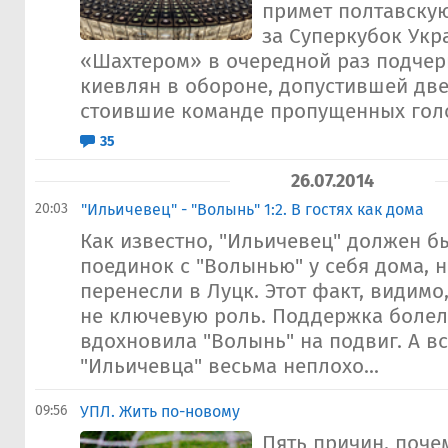
примет полтавскую
за Суперкубок Укр
«Шахтером» в очередной раз подче
киевлян в обороне, допустившей дв
стоившие команде пропущенных голо
35
26.07.2014
20:03
"Ильичевец" - "Волынь" 1:2. В гостях как дома
Как известно, "Ильичевец" должен б
поединок с "Волынью" у себя дома, н
перенесли в Луцк. Этот факт, видимо
не ключевую роль. Поддержка боле
вдохновила "Волынь" на подвиг. А в
"Ильичевца" весьма неплохо...
09:56
УПЛ. Жить по-новому
Пять причин, поч