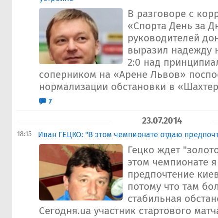
В разговоре с кор
«Спорта День за Д
руководителей до
выразил надежду н
2:0 над принципи
соперником на «Арене Львов» поспо
нормализации обстановки в «Шахтере
7
23.07.2014
18:15
Иван ГЕЦКО: "В этом чемпионате отдаю предпоч
Гецко ждет "золото
этом чемпионате я
предпочтение киев
потому что там бо
стабильная обстан
Сегодня.ua участник стартового матч