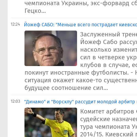
чемпионата Украины, экс-форвард с
Гецко...
12:24
Йожеф САБО: "Меньше всего пострадает киевск
Заслуженный трен
Йожеф Сабо рассуж
насколько измени
сил в четверке укр
клубов в случае, е
покинут иностранные футболисты. - Н
ситуация окажет какое-то существен
будущее соотношение сил...
12:03
"Динамо" и "Ворсклу" рассудит молодой арбитр
Комитет арбитров
судейские назначе
тура чемпионата У
2014/15. Киевский