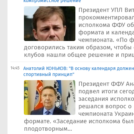
компромиссное решение"
Президент УПЛ Ви
прокомментирова
исполкома ФФУ об
формата и календ
чемпионата. «По 
договорились таким образом, чтобы
клубов нашли общее решение и пришл
14:45
Анатолий КОНЬКОВ: "В основу календаря должен
спортивный принцип"
Президент ФФУ Ан
подвел итоги сег
заседания исполко
решался вопрос о
чемпионата Украи
формате. «Заседание исполкома бы
плодотворным...