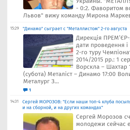
Украины. "МЕТАЛЛУ
- 0:2. Фаворитом в
Львов" вижу команду Мирона Маркев
15:29
"Динамо" сыграет с "Металлистом" 2-го августа
Дирекція ПРЕМ’ЄР-
дати проведення і 
2-го туру Чемпіона
2014/2015 рр.: 1 се
Ворскла – Шахтар 
(субота) Металіст – Динамо 17:00 Вол
Металург З...
1
14:31
Сергей МОРОЗОВ: "Если наши топ-4 клуба посыпя
и на сборной, и на других командах"
Сергей Морозов счи
молодежи сейчас е