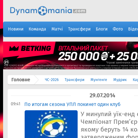
Новини
Команда
Матчі
Трансфери
Блоги
Фото
Віде
Головне
ЧС-2026
Трансфери
Мунгенге
Мудрик
Ка
29.07.2014
09:41
По итогам сезона УПЛ покинет один клуб
У минулий уїк-енд
Чемпіонат Прем’єр-
якому беруть 14 ко
затвердженим фор