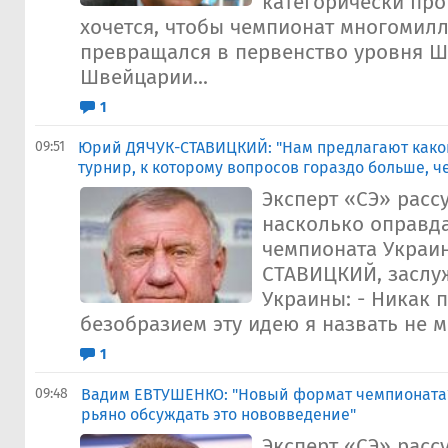
категорически про
хочется, чтобы чемпионат многомил
превращался в первенство уровня Ш
Швейцарии...
1
09:51
Юрий ДЯЧУК-СТАВИЦКИЙ: "Нам предлагают како
турнир, к которому вопросов гораздо больше, ч
Эксперт «СЭ» рассу
насколько оправд
чемпионата Украи
СТАВИЦКИЙ, заслу
Украины: - Никак п
безобразием эту идею я назвать не мо
1
09:48
Вадим ЕВТУШЕНКО: "Новый формат чемпионата?
рьяно обсуждать это нововведение"
Эксперт «СЭ» рассу