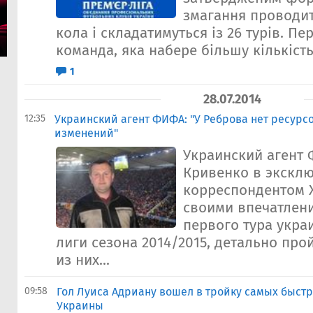
змагання проводит
кола і складатимуться із 26 турів. П
команда, яка набере більшу кількість 
1
28.07.2014
12:35
Украинский агент ФИФА: "У Реброва нет ресурс
изменений"
Украинский агент
Кривенко в эксклю
корреспондентом 
своими впечатлени
первого тура укра
лиги сезона 2014/2015, детально про
из них...
09:58
Гол Луиса Адриану вошел в тройку самых быст
Украины