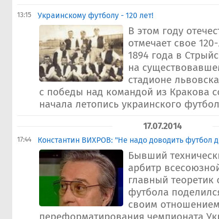
13:15
Украинскому футболу - 120 лет!
В этом году отече
отмечает свое 120-
1894 года в Стрый
на существовавшем
стадионе львовска
с победы над командой из Кракова со
начала летопись украинского футбола
17.07.2014
17:44
Константин ВИХРОВ: "Не надо доводить футбол 
Бывший техническ
арбитр всесоюзной
главный теоретик 
футбола поделился
своим отношением
переформатирования чемпионата Укр