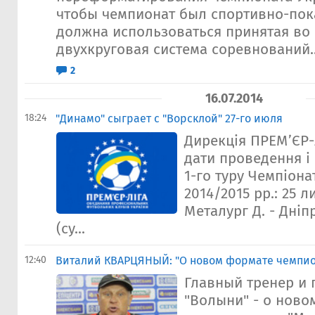
чтобы чемпионат был спортивно-пок
должна использоваться принятая во
двухкруговая система соревнований..
2
16.07.2014
18:24
"Динамо" сыграет с "Ворсклой" 27-го июля
Дирекція ПРЕМ’ЄР-
дати проведення і 
1-го туру Чемпіона
2014/2015 рр.: 25 л
Металург Д. - Дніп
(су...
12:40
Виталий КВАРЦЯНЫЙ: "О новом формате чемпион
Главный тренер и 
"Волыни" - о ново