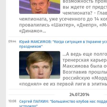
возможность прояв
вы ждете от предс
чемпионата? - Гла
чемпионата, уже усеченного до 14 ко
провалились «Шахтер», «Днепр», «М
«Динамо»...
09:44
Юрий МАКСИМОВ: "Когда ситуация в Украине усп
праздником"
…А ведь еще полго
тренерская карье
Максимова была о
Возглавив прошлы
российскую «Морд
«поднял» ее из первой лиги в элитны
24.07.2014
10:08
Сергей ПАЛКИН: "Большинство клубов нас подд
устроило"