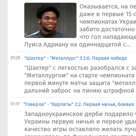
Оказывается, на п
даже в первые 15 
чемпионатах Укра
забито достаточно
что гол нападающе
Луиса Адриану на одиннадцатой с...
01:20
"Шахтер" - "Металлург" З 2:0. Первая победа
"Шахтер" с легкостью разобрался с 
"Металлургом" на старте чемпионата
первой минуте матча защита "металл
дальний заброс на линию штрафной о
01:17
"Говерла" - "Карпаты" 2:2. Первая ничья, боевая
Западноукраинское дерби подарило 
Украины первую ничью и первое удал
качество игры оставляло желать луч