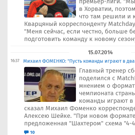
премьер-лиги. "Мы
в Хорватии, поэтом
что там решили и к
Кварцяный корреспонденту Matchday
"Меня сейчас, если честно, больше б
подготовить команду к новому сезону
15.07.2014
16:37
Михаил ФОМЕНКО: "Пусть команды играют в два 
Главный тренер с
поделился с Match
мнением о формат
чемпионата страны.
команды играют в д
сказал Михаил Фоменко корреспонде
Алексею Шейке. "При новом формате
предложенная "Шахтером" схема "4-4-
10