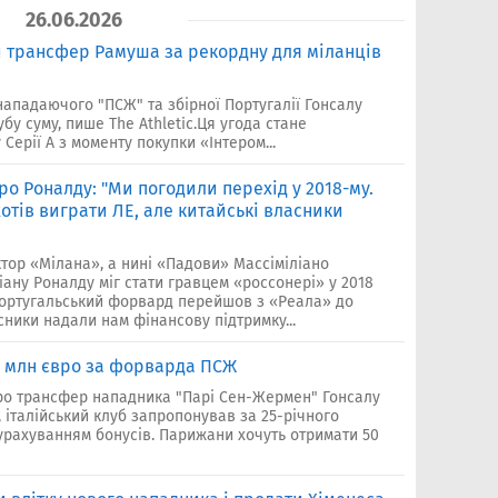
26.06.2026
и трансфер Рамуша за рекордну для міланців
ападаючого "ПСЖ" та збірної Португалії Гонсалу
бу суму, пише The Athletic.Ця угода стане
ерії А з моменту покупки «Інтером...
ро Роналду: "Ми погодили перехід у 2018-му.
хотів виграти ЛЕ, але китайські власники
тор «Мілана», а нині «Падови» Массіміліано
іану Роналду міг стати гравцем «россонері» у 2018
 португальський форвард перейшов з «Реала» до
ники надали нам фінансову підтримку...
5 млн євро за форварда ПСЖ
ро трансфер нападника "Парі Сен-Жермен" Гонсалу
італійський клуб запропонував за 25-річного
 урахуванням бонусів. Парижани хочуть отримати 50