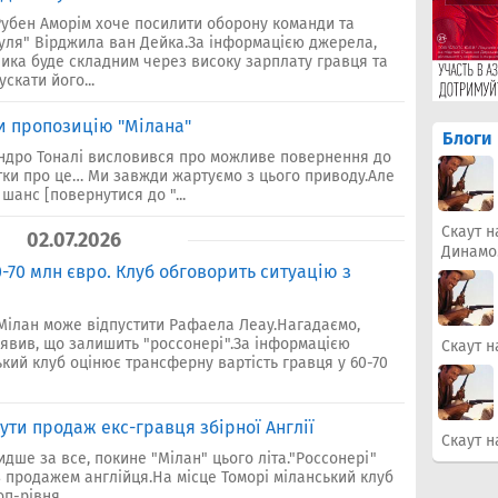
Рубен Аморім хоче посилити оборону команди та
пуля" Вірджила ван Дейка.За інформацією джерела,
ика буде складним через високу зарплату гравця та
скати його...
и пропозицію "Мілана"
Блоги
ндро Тоналі висловився про можливе повернення до
тки про це… Ми завжди жартуємо з цього приводу.Але
шанс [повернутися до "...
Скаут н
02.07.2026
Динамо
0-70 млн євро. Клуб обговорить ситуацію з
 Мілан може відпустити Рафаела Леау.Нагадаємо,
аявив, що залишить "россонері".За інформацією
Скаут н
ький клуб оцінює трансферну вартість гравця у 60-70
ути продаж екс-гравця збірної Англії
Скаут н
идше за все, покине "Мілан" цього літа."Россонері"
із продажем англійця.На місце Томорі міланський клуб
оп-рівня.