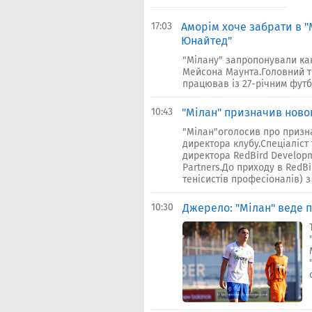
17:03
Аморім хоче забрати в "
Юнайтед"
"Мілану" запропонували ка
Мейсона Маунта.Головний тр
працював із 27-річним футбо
10:43
"Мілан" призначив ново
"Мілан"оголосив про призн
директора клубу.Спеціаліс
директора RedBird Developm
Partners.До приходу в RedBi
тенісистів професіоналів) з 
10:30
Джерело: "Мілан" веде