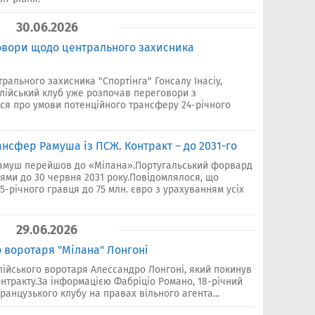
30.06.2026
овори щодо центрального захисника
рального захисника "Спортінга" Гонсалу Інасіу,
алійський клуб уже розпочав переговори з
ся про умови потенційного трансферу 24-річного
ансфер Рамуша із ПСЖ. Контракт – до 2031-го
амуш перейшов до «Мілана».Португальський форвард
йцями до 30 червня 2031 року.Повідомлялося, що
5-річного гравця до 75 млн. євро з урахуванням усіх
29.06.2026
 воротаря "Мілана" Лонгоні
лійського воротаря Алессандро Лонгоні, який покинув
онтракту.За інформацією Фабріціо Романо, 18-річний
ранцузького клубу на правах вільного агента...