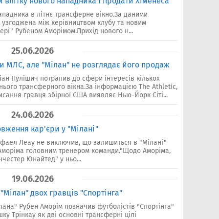
и влітку нового нападника і продати Хіменеса
ападника в літнє трансферне вікно.За даними
 узгоджена між керівництвом клубу та новим
рі" Рубеном Аморімом.Прихід нового н...
25.06.2026
и МЛС, але "Мілан" не розглядає його продаж
іан Пулішич потрапив до сфери інтересів кількох
нього трансферного вікна.За інформацією The Athletic,
исання гравця збірної США виявляє Нью-Йорк Сіті...
24.06.2026
вження кар'єри у "Мілані"
Рафаел Леау не виключив, що залишиться в "Мілані"
Аморіма головним тренером команди."Щодо Аморіма,
нчестер Юнайтед" у ньо...
19.06.2026
"Мілан" двох гравців "Спортінга"
ана" Рубен Аморім позначив футболістів "Спортінга"
у Трінкау як дві основні трансферні цілі