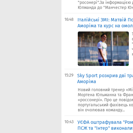
"росонері".За інформацією 
Юлманда до "Манчестер Юна
16:48
Італійські ЗМІ: Матвій 
Аморіма та курс на омо
15:29
Sky Sport розкрив дві т
Аморіма
Новий головний тренер «Мі
Мортена Юльманна та Франсі
«россонері». Про це повідом
португальський фахівець х
він очолював команду...
10:43
УЄФА оштрафувала "Рому
ПСЖ та "Інтер" виконал