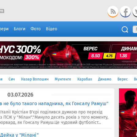
фери
Блоги
Фото
Відео
ри
Сич
Назар Волошин
Мунгенге
Карабах
Динамо
Верес
В
03.07.2026
ків не було такого нападника, як Гонсалу Рамуш"
Італії Крістіан В'єрі поділився думкою про перехід
 ПСЖ у "Мілан"."Минуло десять років з того моменту,
орвард, як Гонсалу Рамуш.Це чудовий футболіст...
Дейка у "Мілані"