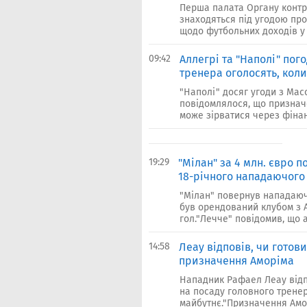
Перша палата Органу контр
знаходяться під угодою про
щодо футбольних доходів у с
09:42
Аллегрі та "Наполі" пог
тренера оголосять, кол
"Наполі" досяг угоди з Мас
повідомлялося, що призначе
може зірватися через фінан
19:29
"Мілан" за 4 млн. євро 
18-річного нападаючого 
"Мілан" повернув нападаюч
був орендований клубом з Ап
гол."Лечче" повідомив, що а
14:58
Леау відповів, чи готов
призначення Аморіма
Нападник Рафаел Леау відп
на посаду головного тренер
майбутнє."Призначення Амор