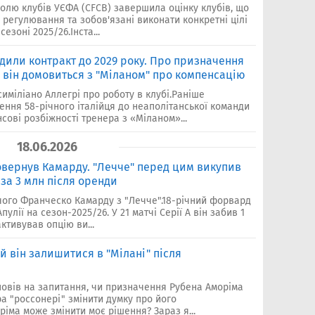
олю клубів УЄФА (CFCB) завершила оцінку клубів, що
 регулювання та зобов'язані виконати конкретні цілі
езоні 2025/26.Інста...
одили контракт до 2029 року. Про призначення
и він домовиться з "Міланом" про компенсацію
симіліано Аллегрі про роботу в клубі.Раніше
ння 58-річного італійця до неаполітанської команди
сові розбіжності тренера з «Міланом»...
18.06.2026
повернув Камарду. "Лечче" перед цим викупив
за 3 млн після оренди
ого Франческо Камарду з "Лечче".18-річний форвард
улії на сезон-2025/26. У 21 матчі Серії А він забив 1
ктивував опцію ви...
ий він залишитися в "Мілані" після
овів на запитання, чи призначення Рубена Аморіма
а "россонері" змінити думку про його
іма може змінити моє рішення? Зараз я...