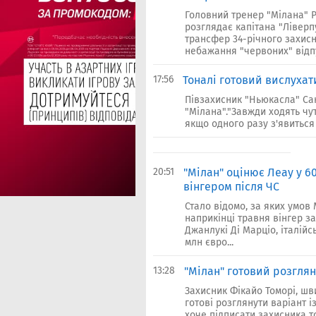
Головний тренер "Мілана" 
розглядає капітана "Лівер
трансфер 34-річного захисн
небажання "червоних" відпу
17:56
Тоналі готовий вислухат
Півзахисник "Ньюкасла" Са
"Мілана"."Завжди ходять чу
якщо одного разу з'явиться 
20:51
"Мілан" оцінює Леау у 6
вінгером після ЧС
Стало відомо, за яких умов
наприкінці травня вінгер з
Джанлукі Ді Марціо, італійс
млн євро...
13:28
"Мілан" готовий розглян
Захисник Фікайо Томорі, шв
готові розглянути варіант 
хоче підписати захисника т