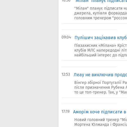
10:56
"Мілан" планує підписат
"Мілан" планує підписати н
джерела, купівля форварда
головним тренером "россоне
09:04
Пулішич зацікавив клуб
Півзахисник «Мілана» Кріст
клубів МЛС напередодні літ
найбільший інтерес до підп
12:53
Леау не виключив продо
Вінгер збірної Португалії 
після призначення Рубена 
то це топ-тренер. Так, у "Ма
17:19
Аморім хоче підписати в 
Новий головний тренер "Міл
Мортена Юлманда і Франсішк