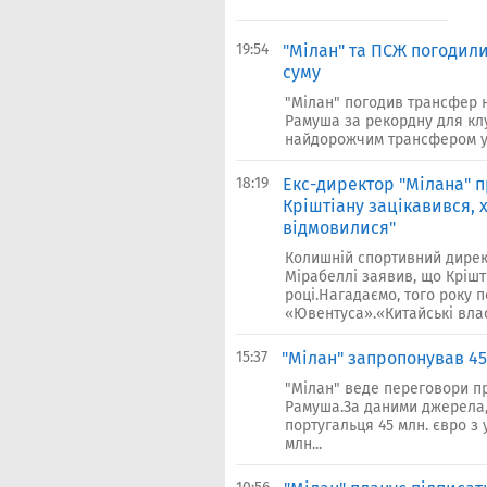
19:54
"Мілан" та ПСЖ погодил
суму
"Мілан" погодив трансфер н
Рамуша за рекордну для клу
найдорожчим трансфером у С
18:19
Екс-директор "Мілана" п
Кріштіану зацікавився, 
відмовилися"
Колишній спортивний дирек
Мірабеллі заявив, що Крішт
році.Нагадаємо, того року
«Ювентуса».«Китайські влас
15:37
"Мілан" запропонував 4
"Мілан" веде переговори п
Рамуша.За даними джерела, 
португальця 45 млн. євро з
млн...