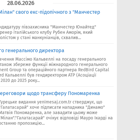
28.06.2026
Мілан" свого екс-підопічного з "Манчестер
ндидатуру півзахисника "Манчестер Юнайтед"
енер італійського клубу Рубен Аморім, який
лістом у стані манкуніанців, схвалив...
го генерального директора
ачення Массімо Кальвеллі на посаду генерального
т також збереже функції міжнародного генерального
ent Group та операційного партнера RedBird Capital
rd Кальвеллі був гендиректором ATP (Асоціації
2020 до 2025 року...
 переговори щодо трансферу Пономаренка
Турецьке видання yenimesaj.com.tr стверджує, що
"Галатасарай" хоче підписати нападника "Динамо"
Матвія Пономаренка, але завадити цьому може
"Мілан"."Галатасарай" очікує відповіді Мауро Ікарді на
останню пропозицію...