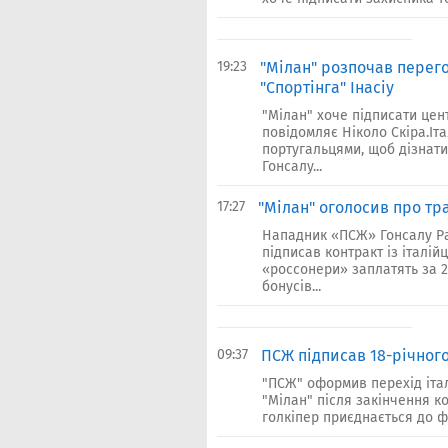
19:23
"Мілан" розпочав перег
"Спортінга" Інасіу
"Мілан" хоче підписати цент
повідомляє Ніколо Скіра.Іт
португальцями, щоб дізнати
Гонсалу...
17:27
"Мілан" оголосив про тр
Нападник «ПСЖ» Гонсалу Р
підписав контракт із італі
«россонери» заплатять за 2
бонусів...
09:37
ПСЖ підписав 18-річного
"ПСЖ" оформив перехід іта
"Мілан" після закінчення к
голкіпер приєднається до ф