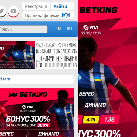
Реєстрація
Увійти
Правила форуму
UA
RU
сі теги