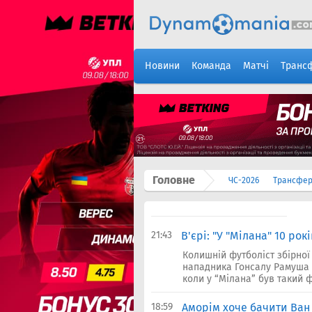
Новини
Команда
Матчі
Транс
Головне
ЧС-2026
Трансфе
21:43
В'єрі: "У "Мілана" 10 ро
Колишній футболіст збірної 
нападника Гонсалу Рамуша з
коли у “Мілана” був такий ф
18:59
Аморім хоче бачити Ван 