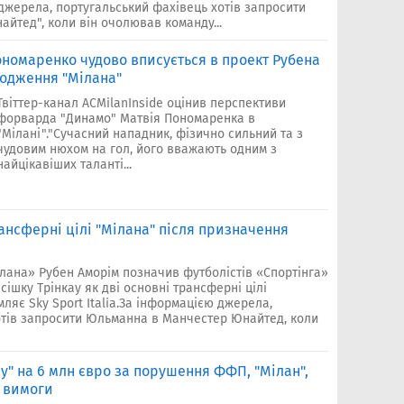
джерела, португальський фахівець хотів запросити
йтед", коли він очолював команду...
Пономаренко чудово вписується в проект Рубена
лодження "Мілана"
Твіттер-канал ACMilanInside оцінив перспективи
форварда "Динамо" Матвія Пономаренка в
"Мілані"."Сучасний нападник, фізично сильний та з
чудовим нюхом на гол, його вважають одним з
найцікавіших таланті...
рансферні цілі "Мілана" після призначення
лана» Рубен Аморім позначив футболістів «Спортінга»
шку Трінкау як дві основні трансферні цілі
ляє Sky Sport Italia.За інформацією джерела,
отів запросити Юльманна в Манчестер Юнайтед, коли
" на 6 млн євро за порушення ФФП, "Мілан",
и вимоги