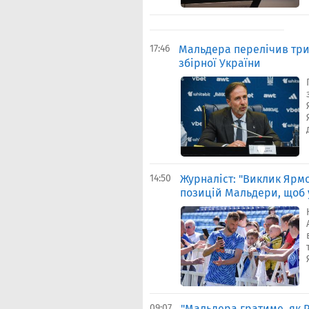
17:46
Мальдера перелічив три 
збірної України
14:50
Журналіст: "Виклик Ярмо
позицій Мальдери, щоб 
09:07
"Мальдера гратиме, як Р