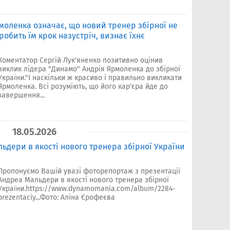
моленка означає, що новий тренер збірної не
 робить їм крок назустріч, визнає їхнє
Коментатор Сергій Лук'яненко позитивно оцінив
виклик лідера "Динамо" Андрія Ярмоленка до збірної
України."І наскільки ж красиво і правильно викликати
Ярмоленка. Всі розуміють, що його кар'єра йде до
завершення...
18.05.2026
ьдери в якості нового тренера збірної України
Пропонуємо Вашій увазі фоторепортаж з презентації
Андреа Мальдери в якості нового тренера збірної
України.https://www.dynamomania.com/album/2284-
prezentaciy...Фото: Аліна Єрофеєва