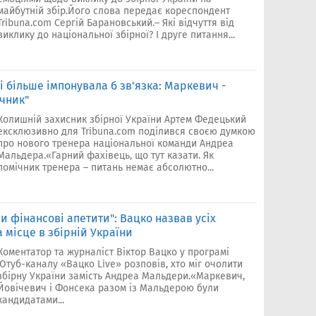
майбутній збір.Його слова передає кореспондент
Tribuna.com Сергій Барановський.– Які відчуття від
виклику до національної збірної? І друге питання...
 більше імпонувала б зв'язка: Маркевич -
ічник"
Колишній захисник збірної України Артем Федецький
ексклюзивно для Tribuna.com поділився своєю думкою
про нового тренера національної команди Андреа
Мальдера.«Гарний фахівець, що тут казати. Як
помічник тренера – питань немає абсолютно...
 фінансові апетити": Вацко назвав усіх
 місце в збірній України
Коментатор та журналіст Віктор Вацко у програмі
Ютуб-каналу «Вацко Live» розповів, хто міг очолити
збірну України замість Андреа Мальдери.«Маркевич,
Йовічевич і Фонсека разом із Мальдерою були
кандидатами...