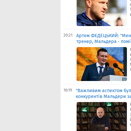
20:21
Артем ФЕДЕЦЬКИЙ: "Мені
тренер, Мальдера - пом
16:19
"Важливим аспектом були
конкурентів Мальдери за