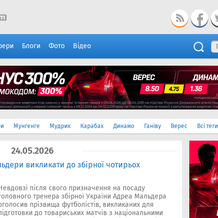
фери
Блоги
Фото
Відео
ри
Мунгенге
Мудрик
Карабах
Динамо
Ганіву
Верес
Всі теги
24.05.2026
льдери викликати до збірної чотирьох
Невдовзі після свого призначення на посаду
головного тренера збірної України Адреа Мальдера
оголосив прізвища футболістів, викликаних для
підготовки до товариських матчів з національними