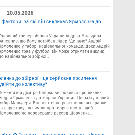
20.05.2026
фактори, за які він викликав Ярмоленка до
Головний тренер збірної України Андреа Мальдера
запевнив, що йому потрібен лідер "Динамо" Андрій
Ярмоленко у таборі національної команди."Доки Андрій
Ярмоленко грає у футбол, він може отримати виклик
до національної збірної...
ленка до збірної - це серйозне посилення
увійти до колективу"
Коментатор Дмитро Шпірко висловився про виклик
Андрія Ярмоленка до збірної України.– Це найгучніший
вибір Мальдери. Він остаточно розставляє всі крапки
та спростовує всі чутки про теорію про те, щоб
Ярмоленко не перевершив рекорд Шевченка...
ебров": Експерт – про нового тренера збірної,