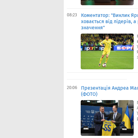
08:23
Коментатор: "Виклик Яр
ховається від лідерів, а
значення"
20:06
Презентація Андреа Мал
(ФОТО)