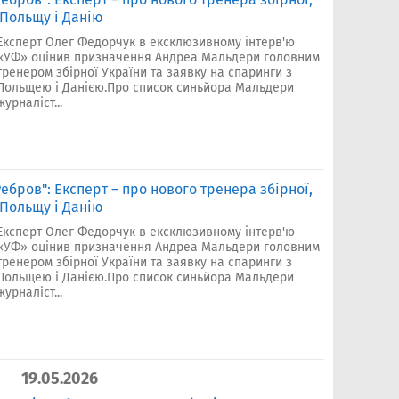
 Польщу і Данію
Експерт Олег Федорчук в ексклюзивному інтерв'ю
«УФ» оцінив призначення Андреа Мальдери головним
тренером збірної України та заявку на спаринги з
Польщею і Данією.Про список синьйора Мальдери
журналіст...
ебров": Експерт – про нового тренера збірної,
 Польщу і Данію
Експерт Олег Федорчук в ексклюзивному інтерв'ю
«УФ» оцінив призначення Андреа Мальдери головним
тренером збірної України та заявку на спаринги з
Польщею і Данією.Про список синьйора Мальдери
журналіст...
19.05.2026