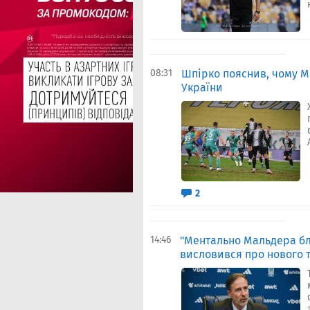
08:31
Шпірко пояснив, чому М
України
2
14:46
"Ментально Мальдера бл
висловився про нового 