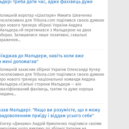
дері треба дати час, адже фахівець дуже
Колишній воротар «Шахтаря» Микита Шевченко
ексклюзивно для Tribuna.com поділився своєю думкою
про нового тренера збірної України Андреа
Мальдера.«Я перетинався з Мальдерою на двох
зборах. Залишилися лише позитивні, схвальні
враження...
иїжджав до Мальдери, навіть коли вже
н мені допомагав"
Колишній захисник збірної України Олександр Кучер
ексклюзивно для Tribuna.com поділився своєю думкою
про нового тренера національної команди Андреа
Мальдера.«Сильні сторони Мальдери — він
кваліфікований фахівець, тактик та дуже хороша
людина...
зав Мальдері: "Якщо ви розумієте, що я можу
з задоволенням приїду і віддам усього себе"
Вінгер «Динамо» Андрій Ярмоленко поділився своїми
емоціями щодо виклику до збірної України на