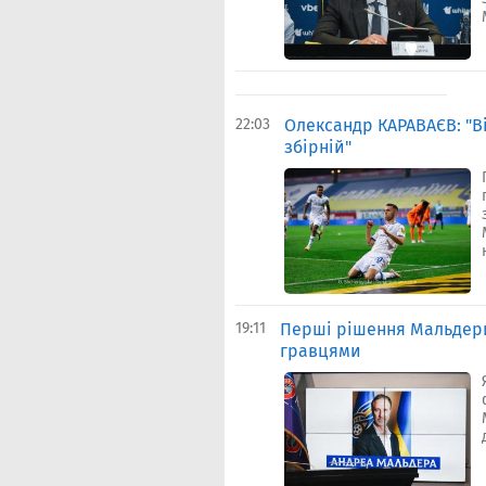
22:03
Олександр КАРАВАЄВ: "В
збірній"
19:11
Перші рішення Мальдери
гравцями