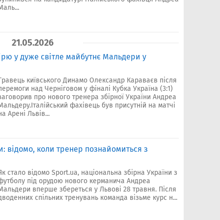
Маль...
21.05.2026
ірю у дуже світле майбутнє Мальдери у
Гравець київського Динамо Олександр Караваєв після
перемоги над Черніговом у фіналі Кубка Україна (3:1)
заговорив про нового тренера збірної України Андреа
Мальдеру.Італійський фахівець був присутній на матчі
на Арені Львів...
: відомо, коли тренер познайомиться з
Як стало відомо Sport.ua, національна збірна України з
футболу під орудою нового керманича Андреа
Мальдери вперше збереться у Львові 28 травня. Після
дводенних спільних тренувань команда візьме курс н...