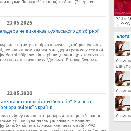
командами Польщі (31 травня) та Данії (7 червня)...
23.05.2026
альдера не викликав Буяльського до збірної
Блоги
Журналіст Дмитро Шпірко вважає, що збірна України
під керівництвом Андреа Мальдери гратиме у схожий
футбол зі збірною під керівництвом Андрія Шевченка.
А оскільки півзахиснику "Динамо" Віталію Буяльсь...
Скаут н
Динамо
Скаут н
22.05.2026
ижчий до нинішніх футболістів". Експерт
тренера збірної України
Тема вибору головного тренера для збірної України
Скаут н
майже місяць була найактуальнішою у нашому
футболі. Як відомо, із низки кандидатів вибір УАФ
зупинився на кандидатурі італійського фахівця Андреа