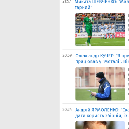
21:57
Микита ШЕВЧЕНКО: "Маль
гарний"
20:59
Олександр КУЧЕР: "Я пр
працював у "Металі". Ві
20:24
Андрій ЯРМОЛЕНКО: "Ска
дати користь збірній, і