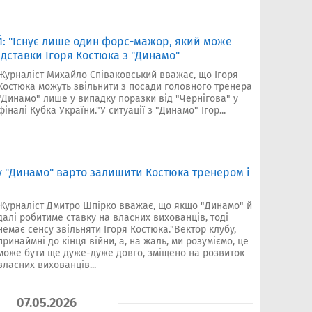
 "Існує лише один форс-мажор, який може
ідставки Ігоря Костюка з "Динамо"
Журналіст Михайло Співаковський вважає, що Ігоря
Костюка можуть звільнити з посади головного тренера
"Динамо" лише у випадку поразки від "Чернігова" у
фіналі Кубка України."У ситуації з "Динамо" Ігор...
у "Динамо" варто залишити Костюка тренером і
Журналіст Дмитро Шпірко вважає, що якщо "Динамо" й
далі робитиме ставку на власних вихованців, тоді
немає сенсу звільняти Ігоря Костюка."Вектор клубу,
принаймні до кінця війни, а, на жаль, ми розуміємо, це
може бути ще дуже-дуже довго, зміщено на розвиток
власних вихованців...
07.05.2026