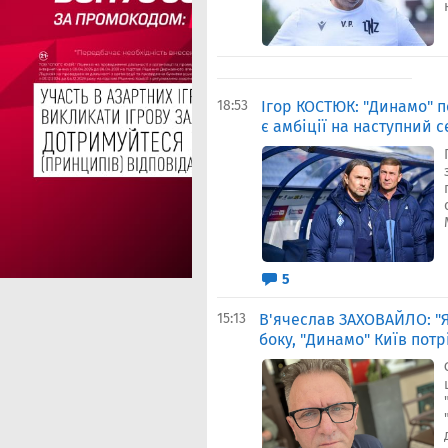
18:53
Ігор КОСТЮК: "Динамо" п
є амбіції на наступний с
5
15:13
В'ячеслав ЗАХОВАЙЛО: "Я
боку, "Динамо" Київ потр