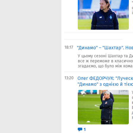
18:17
"Динамо" – "Шахтар". Но
У цьому сезоні Шахтар та Д
все ж переможе в класично
згадаємо, що було між коман
13:20
Олег ФЕДОРЧУК: "Луческ
"Динамо" з однією й ті
1