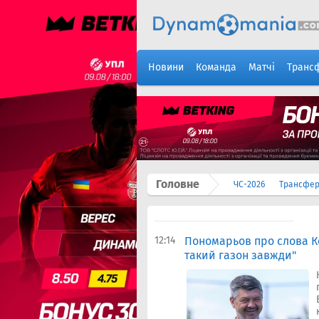
Новини
Команда
Матчі
Транс
Головне
ЧС-2026
Трансфе
12:14
Пономарьов про слова Ко
такий газон завжди"