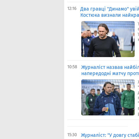
12:16
Два гравці "Динамо" уві
Костюка визнали найкр
10:58
Журналіст назвав найбі
напередодні матчу прот
15:30
Журналіст: "У довгу ста