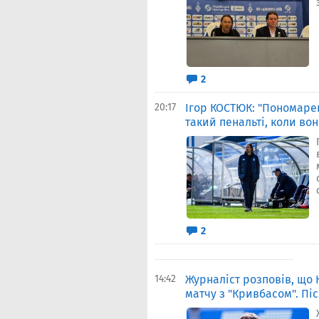
2
20:17
Ігор КОСТЮК: "Пономаре
такий пенальті, коли вон
2
14:42
Журналіст розповів, що 
матчу з "Кривбасом". Пі