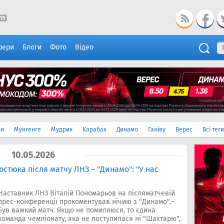
фери
Блоги
Фото
Відео
ри
Мунгенге
Мудрик
Карабах
Динамо
Ганіву
Верес
Всі теги
10.05.2026
стюка після матчу ЛНЗ – "Динамо": "У нас
Наставник ЛНЗ Віталій Пономарьов на післяматчевій
прес-конференції прокоментував нічию з "Динамо".–
Був важкий матч. Якщо не помиляюся, то єдина
команда чемпіонату, яка не поступилася ні "Шахтарю",