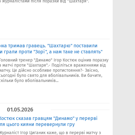
з журналістами після поразки від "Шахтаря".
нка тримав гравець. "Шахтарю" поставили
и грали проти "Зорі", а нам таке не ставлять"
Головний тренер "Динамо" Ігор Костюк оцінив поразку
в матчі проти "Шахтаря".- Поділіться враженнями від
матчу. Це дійсно особливе протистояння?- Звісно,
сьогодні було свято для вболівальників. Ви бачите,
скільки було вболівальників...
01.05.2026
Костюк сказав гравцям "Динамо" у перерві
сля цього кияни перевернули гру
Журналіст Ігор Циганик каже, що в перерві матчу з