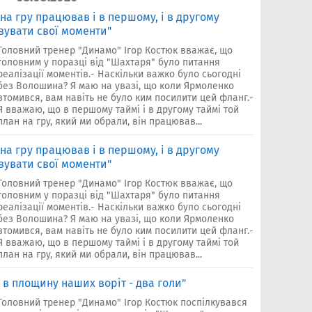
на гру працював і в першому, і в другому
вувати свої моменти"
Головний тренер "Динамо" Ігор Костюк вважає, що
головним у поразці від "Шахтаря" було питання
реалізації моментів.- Наскільки важко було сьогодні
без Волошина? Я маю на увазі, що коли Ярмоленко
втомився, вам навіть не було ким посилити цей фланг.-
Я вважаю, що в першому таймі і в другому таймі той
план на гру, який ми обрали, він працював...
на гру працював і в першому, і в другому
вувати свої моменти"
Головний тренер "Динамо" Ігор Костюк вважає, що
головним у поразці від "Шахтаря" було питання
реалізації моментів.- Наскільки важко було сьогодні
без Волошина? Я маю на увазі, що коли Ярмоленко
втомився, вам навіть не було ким посилити цей фланг.-
Я вважаю, що в першому таймі і в другому таймі той
план на гру, який ми обрали, він працював...
 в площину наших воріт - два голи"
Головний тренер "Динамо" Ігор Костюк поспілкувався