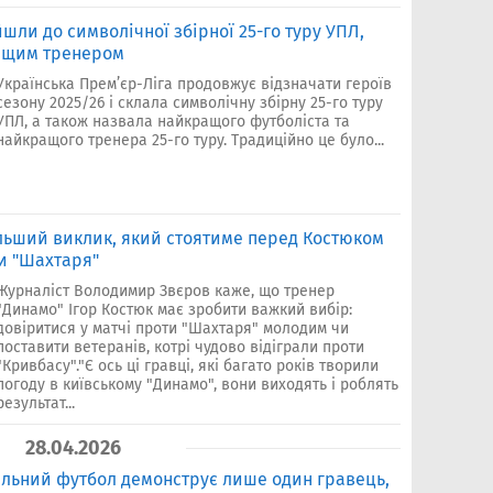
йшли до символічної збірної 25-го туру УПЛ,
ащим тренером
Українська Прем’єр-Ліга продовжує відзначати героїв
сезону 2025/26 і склала символічну збірну 25-го туру
УПЛ, а також назвала найкращого футболіста та
найкращого тренера 25-го туру. Традиційно це було...
льший виклик, який стоятиме перед Костюком
и "Шахтаря"
Журналіст Володимир Звєров каже, що тренер
"Динамо" Ігор Костюк має зробити важкий вибір:
довіритися у матчі проти "Шахтаря" молодим чи
поставити ветеранів, котрі чудово відіграли проти
"Кривбасу"."Є ось ці гравці, які багато років творили
погоду в київському "Динамо", вони виходять і роблять
результат...
28.04.2026
більний футбол демонструє лише один гравець,