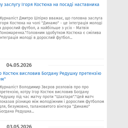
у заслугу Ігоря Костюка на посаді наставника
Журналіст Дмитро Шпірко вважає, що головна заслуга
Ігоря Костюка на чолі "Динамо" - це інтеграція молоді
в дорослий футбол, а найбільше з усіх - Матвія
Пономаренка."Головним здобутком Костюка є смілива
інтеграція молоді в дорослий футбол...
04.05.2026
р Костюк висловив Богдану Редушку претензію
ем"
Журналіст Володимир Звєров розповів про про
претензію, котру Ігор Костюк висловив Богдану
Редушку під час матчу проти "Шахтаря"."Цей матч
показав різницю між молодіжним і дорослим футболом
для, безумовно, талановитого вінгера "Динамо"
Богдана Редушка...
03.05.2026