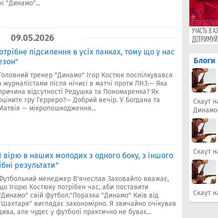
ні "Динамо"...
09.05.2026
отрібне підсилення в усіх ланках, тому що у нас
Блоги
езон"
Головний тренер "Динамо" Ігор Костюк поспілкувався
з журналістами після нічиєї в матчі проти ЛНЗ.— Яка
причина відсутності Редушка та Пономаренка? Як
оціните гру Герреро?— Добрий вечір. У Богдана та
Скаут н
Матвія — мікропошкодження...
Динамо
Скаут н
 вірю в наших молодих з одного боку, з іншого
ібні результати"
Футбольний менеджер В'ячеслав Заховайло вважає,
що Ігорю Костюку потрібен час, аби поставити
Скаут н
"Динамо" свій футбол."Поразка "Динамо" Київ від
"Шахтаря" виглядає закономірно. Я звичайно очікував
дива, але чудес у футболі практично не буває...