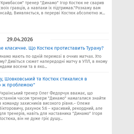
"Кривбасом" тренер "Динамо" Ігор Костюк не сварив
своїх гравців, а навпаки їх підтримав."Розкажу вам
інсайд. Виявляється, в перерві Костюк абсолютно ж...
29.04.2026
ве класичне. Що Костюк протиставить Турану?
инамо мають по одній перемозі в очних матчах. Хто
му? Дивіться сюжет напередодні матчу в УПЛ, в якому
дами восени та в яко...
у, Шовковський та Костюк стикалися в
єю ж проблемою"
Український тренер Олег Федорчук вважає, що
останнім часом тренери "Динамо" намагалися знайти
в команду захисників високого рівня.– Олеже
Вікторовичу, рахунок 5:6 – красивий, рекордний, але
для тренерів, навіть для наставника "Динамо" Ігоря
Костюка, він не дуже гріє душу...