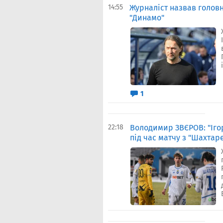
14:55
Журналіст назвав головн
"Динамо"
1
22:18
Володимир ЗВЄРОВ: "Іго
під час матчу з "Шахтар