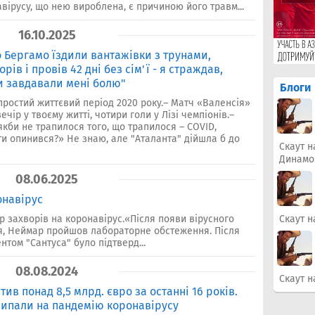
авірусу, що нею вироблена, є причиною його травм...
16.10.2025
о Бергамо їздили вантажівки з трунами,
ів і провів 42 дні без сім'ї - я страждав,
и завдавали мені болю"
Блоги
простий життєвий період 2020 року.– Матч «Валенсія»
чір у твоєму житті, чотири голи у Лізі чемпіонів.–
якби не трапилося того, що трапилося – COVID,
 ти опинився?» Не знаю, але "Аталанта" дійшла б до
Скаут н
Динамо
08.06.2025
онавірус
 захворів на коронавірус.«Після появи вірусного
Скаут н
ня, Неймар пройшов лабораторне обстеження. Після
том "Сантуса" було підтверд...
08.08.2024
Скаут н
ив понад 8,5 млрд. євро за останні 16 років.
припали на пандемію коронавірусу