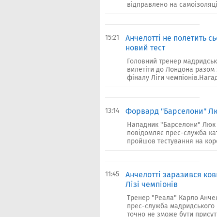
відправлено на самоізоляцію
15:21
Анчелотті не полетить с
новий тест
Головний тренер мадридськ
вилетіти до Лондона разом 
фіналу Ліги чемпіонів.Нагад
13:14
Форвард "Барселони" Лю
Нападник "Барселони" Люк 
повідомляє прес-служба кат
пройшов тестування на коро
11:45
Анчелотті заразився кови
Лізі чемпіонів
Тренер "Реала" Карло Анче
прес-служба мадридського кл
точно не зможе бути присутні