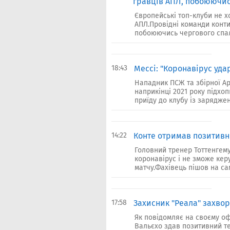
гравців АПЛ, побоюючис
Європейські топ-клуби не х
АПЛ.Провідні команди конти
побоюючись чергового спала
18:43
Мессі: "Коронавірус уда
Нападник ПСЖ та збірної Ар
наприкінці 2021 року підхо
приїду до клубу із зарядже
14:22
Конте отримав позитивн
Головний тренер Тоттенгему
коронавірус і не зможе ке
матчу.Фахівець пішов на сам
17:58
Захисник "Реала" захвор
Як повідомляє на своєму оф
Вальєхо здав позитивний те