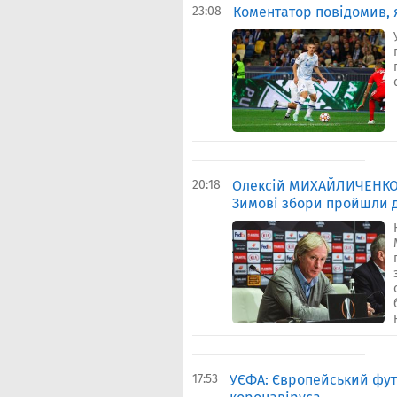
23:08
Коментатор повідомив, 
20:18
Олексій МИХАЙЛИЧЕНКО: 
Зимові збори пройшли д
17:53
УЄФА: Європейський футб