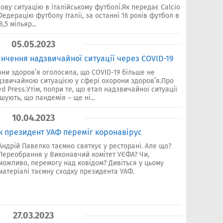
ову ситуацію в італійському футболі.Як передає Calcio
едерацію футболу Італії, за останні 16 років футбол в
,5 мільяр...
05.05.2023
нчення надзвичайної ситуації через COVID-19
они здоров’я оголосила, що COVID-19 більше не
звичайною ситуацією у сфері охорони здоров’я.Про
d Press.Утім, попри те, що етап надзвичайної ситуації
ують, що пандемія – ще ні...
10.04.2023
к президент УАФ переміг коронавірус
Андрій Павелко таємно святкує у ресторані. Але що?
Переобрання у Виконавчий комітет УЄФА? Чи,
можливо, перемогу над ковідом? Дивіться у цьому
матеріалі таємну сходку президента УАФ.
27.03.2023