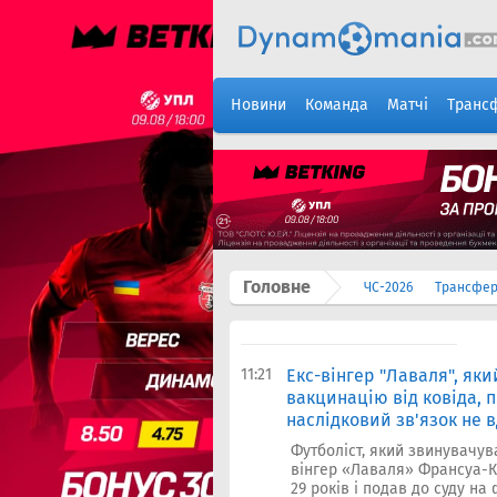
Новини
Команда
Матчі
Транс
Головне
ЧС-2026
Трансфе
11:21
Екс-вінгер "Лаваля", яки
вакцинацію від ковіда, 
наслідковий зв'язок не 
Футболіст, який звинувачув
вінгер «Лаваля» Франсуа-Кс
29 років і подав до суду на