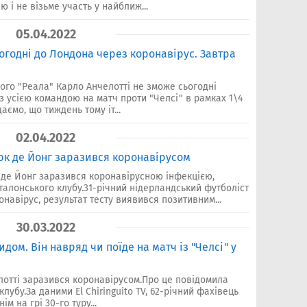
 і не візьме участь у найближ...
05.04.2022
ьогодні до Лондона через коронавірус. Завтра
ого "Реала" Карло Анчелотті не зможе сьогодні
з усією командою на матч проти "Челсі" в рамках 1\4
аємо, що тиждень тому іт...
02.04.2022
к де Йонг заразився коронавірусом
де Йонг заразився коронавірусною інфекцією,
алонського клубу.31-річний нідерландський футболіст
навірус, результат тесту виявився позитивним...
30.03.2022
дом. Він навряд чи поїде на матч із "Челсі" у
лотті заразився коронавірусом.Про це повідомила
убу.За даними El Chiringuito TV, 62-річний фахівець
м на грі 30-го туру...