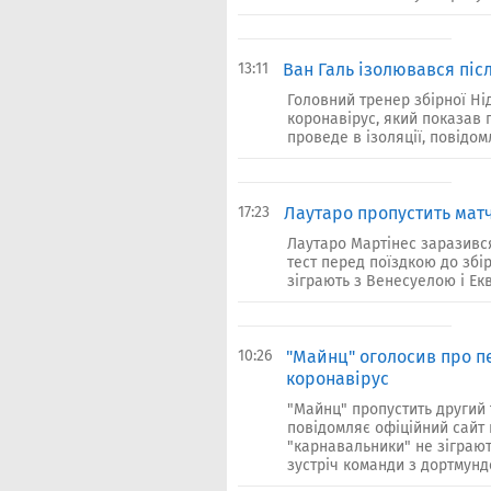
13:11
Ван Галь ізолювався післ
Головний тренер збірної Нід
коронавірус, який показав 
проведе в ізоляції, повідом
17:23
Лаутаро пропустить матч
Лаутаро Мартінес заразивс
тест перед поїздкою до збір
зіграють з Венесуелою і Екв
10:26
"Майнц" оголосив про п
коронавірус
"Майнц" пропустить другий 
повідомляє офіційний сайт 
"карнавальники" не зіграют
зустріч команди з дортмундс