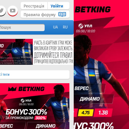
Реєстрація
Увійти
Правила форуму
UA
RU
сі теги