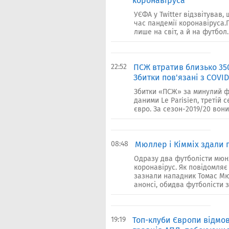
коронавіруса
УЄФА у Twitter відзвітував,
час пандемії коронавіруса.
лише на світ, а й на футбол.
22:52
ПСЖ втратив близько 350
Збитки пов'язані з COVI
Збитки «ПСЖ» за минулий фі
даними Le Parisien, третій
євро. За сезон-2019/20 вони
08:48
Мюллер і Кімміх здали 
Одразу два футболісти мюнх
коронавірус. Як повідомляє
зазнали нападник Томас Мюл
анонсі, обидва футболісти з
19:19
Топ-клуби Європи відмо