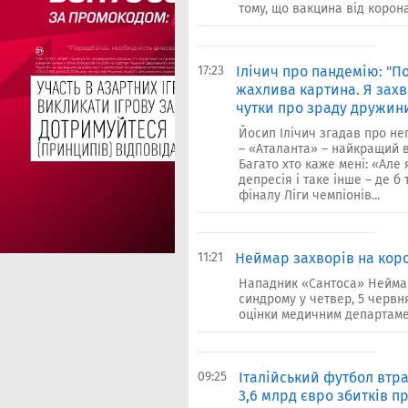
тому, що вакцина від корон
17:23
Ілiчич про пандемію: "П
жахлива картина. Я захвор
чутки про зраду дружин
Йосип Ілічич згадав про не
– «Аталанта» – найкращий ве
Багато хто каже мені: «Але 
депресія і таке інше – де б
фіналу Ліги чемпіонів...
11:21
Неймар захворів на кор
Нападник «Сантоса» Неймар
синдрому у четвер, 5 черв
оцінки медичним департамен
09:25
Італійський футбол втрат
3,6 млрд євро збитків 