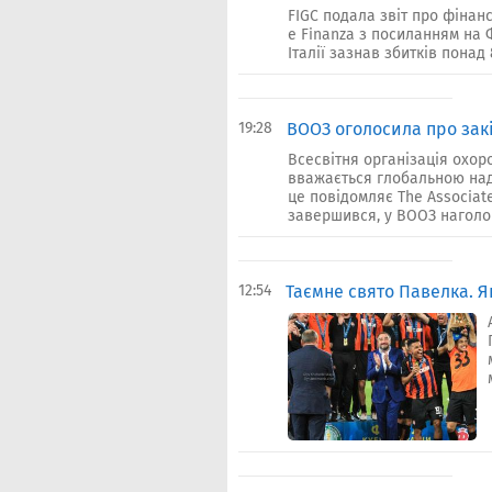
FIGC подала звіт про фінанс
e Finanza з посиланням на Ф
Італії зазнав збитків понад 8
19:28
ВООЗ оголосила про закі
Всесвітня організація охор
вважається глобальною над
це повідомляє The Associate
завершився, у ВООЗ наголош
12:54
Таємне свято Павелка. Я