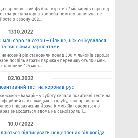
 що європейський футбол втратив 7 мільярдів євро під
Гостра респіраторна хвороба помітно вплинула не
Проте з сезону-202...
13.10.2022
 млн євро за сезон – більше, ніж очікувалося.
D та високими зарплатами
нансовий рік становили понад 300 мільйонів євро.За
 сезон поспіль втрати парижан перевищують 100 млн.
 становили 124 млн...
02.10.2022
позитивний тест на коронавірус
енської «Баварії» у суботу склали позитивні тести на
 офіційний сайт німецького клубу, захворювання
лер і півзахисник Йозуа Кімміх.Як говориться в
араз знаходяться вдома на самоізоляції...
10.07.2022
вляються підписувати нещеплених від ковіда