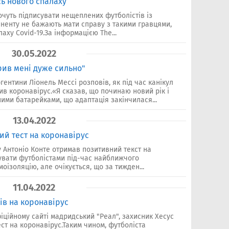
ь нового спалаху
очуть підписувати нещеплених футболістів із
ненту не бажають мати справу з такими гравцями,
ху Covid-19.За інформацією The...
30.05.2022
рив мені дуже сильно"
гентини Ліонель Мессі розповів, як під час канікул
пив коронавірус.«Я сказав, що починаю новий рік і
ними батарейками, що адаптація закінчилася...
13.04.2022
ий тест на коронавірус
 Антоніо Конте отримав позитивний текст на
рувати футболістами під-час найближчого
оізоляцію, але очікується, що за тижден...
11.04.2022
ів на коронавірус
іційному сайті мадридський "Реал", захисник Хесус
ст на коронавірус.Таким чином, футболіста