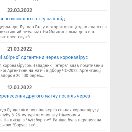
22.03.2022
я позитивного тесту на ковід
ерландів Луї ван Гал у вівторок вранці здав аналіз на
позитивний результат. Найближчі кілька днів він
ляє прес-служб...
21.03.2022
і збірної Аргентини через коронавірус
я коронавірусом.Нападник "Інтера" здав позитивний
ної Аргентини на матчі відбору ЧС-2022. Аргентинці
адором 26 і 30 берез...
12.03.2022
еренесення другого матчу поспіль через
тур Бундесліги поспіль через спалах коронавірусу,
клубу. У 26-му турі чемпіонату Німеччини
ь На виїзді з "Аугсбургом". Раніше була перенесена
ькою "Боруссією"...