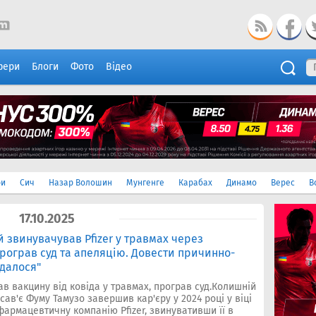
фери
Блоги
Фото
Відео
ри
Сич
Назар Волошин
Мунгенге
Карабах
Динамо
Верес
В
17.10.2025
й звинувачував Pfizer у травмах через
програв суд та апеляцію. Довести причинно-
вдалося"
ав вакцину від ковіда у травмах, програв суд.Колишній
ав'є Фуму Тамузо завершив кар'єру у 2024 році у віці
 фармацевтичну компанію Pfizer, звинувативши її в