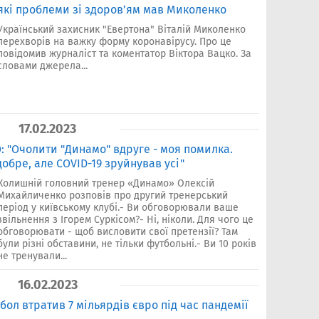
які проблеми зі здоров’ям мав Миколенко
Український захисник "Евертона" Віталій Миколенко
перехворів на важку форму коронавірусу. Про це
повідомив журналіст та коментатор Віктора Вацко. За
словами джерела...
17.02.2023
"Очолити "Динамо" вдруге - моя помилка.
обре, але COVID-19 зруйнував усі"
Колишній головний тренер «Динамо» Олексій
Михайличенко розповів про другий тренерський
період у київському клубі.- Ви обговорювали ваше
звільнення з Ігорем Суркісом?- Ні, ніколи. Для чого це
обговорювати - щоб висловити свої претензії? Там
були різні обставини, не тільки футбольні.- Ви 10 років
не тренували...
16.02.2023
ол втратив 7 мільярдів євро під час пандемії