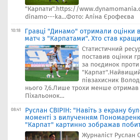
"Карпати".https://www.dynamomania.
dinamo---ka...Фото: Аліна Єрофеєва
Гравці "Динамо" отримали оцінки в
10:18
матч з "Карпатами". Хто став кращ
Статистичний ресу
поставив оцінки г
за поєдинок проти
"Карпат".Найвищи
півзахисник Волод
нього 7,6.Лише трохи менше отримав
Піхальонок...
Руслан СВІРІН: "Навіть з екрану бу
08:41
моменті з вилученням Пономаренк
"Карпат" картинно зображав поби
Журналіст Руслан 