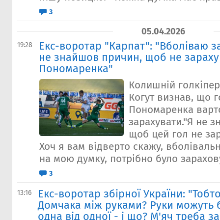
3
05.04.2026
Екс-воротар "Карпат": "Вболіваю за
19:28
не знайшов причин, щоб не зараху
Пономаренка"
Колишній голкіпер
Когут визнав, що г
Пономаренка варт
зарахувати."Я не 
щоб цей гол не зар
Хоч я вам відверто скажу, вболівальн
на мою думку, потрібно було зарахову
3
Екс-воротар збірної України: "Тобто
13:16
Домчака між руками? Руки можуть 
одна від одної - і що? М'яч треба з