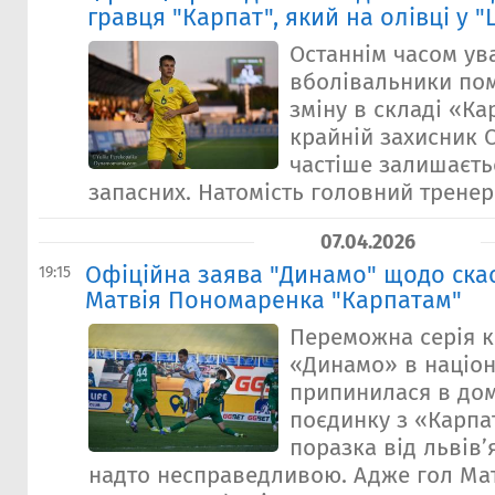
гравця "Карпат", який на олівці у 
Останнім часом ув
вболівальники пом
зміну в складі «Ка
крайній захисник О
частіше залишаєть
запасних. Натомість головний тренер л
07.04.2026
Офіційна заява "Динамо" щодо ска
19:15
Матвія Пономаренка "Карпатам"
Переможна серія к
«Динамо» в націон
припинилася в до
поєдинку з «Карпа
поразка від львів’
надто несправедливою. Адже гол Ма