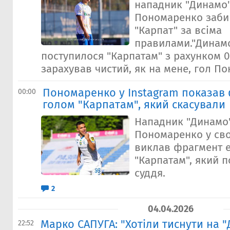
нападник "Динамо"
Пономаренко забив
"Карпат" за всіма
правилами."Динамо
поступилося "Карпатам" з рахунком 0:
зарахував чистий, як на мене, гол По
Пономаренко у Instagram показав 
00:00
голом "Карпатам", який скасували
Нападник "Динамо
Пономаренко у сво
виклав фрагмент е
"Карпатам", який п
суддя.
2
04.04.2026
Марко САПУГА: "Хотіли тиснути на 
22:52