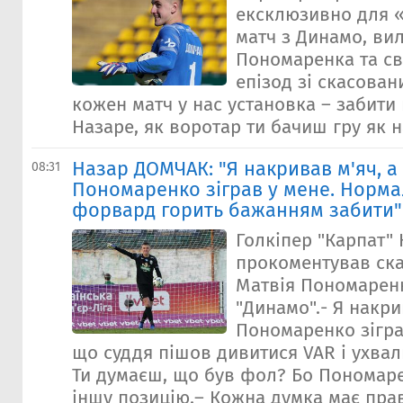
ексклюзивно для 
матч з Динамо, ви
Пономаренка та св
епізод зі скасова
кожен матч у нас установка – забит
Назаре, як воротар ти бачиш гру як на
Назар ДОМЧАК: "Я накривав м'яч, а
08:31
Пономаренко зіграв у мене. Норма
форвард горить бажанням забити"
Голкіпер "Карпат"
прокоментував ск
Матвія Пономаренк
"Динамо".- Я накри
Пономаренко зігра
що суддя пішов дивитися VAR і ухвал
Ти думаєш, що був фол? Бо Пономаре
іншу позицію.– Кожна думка має прав