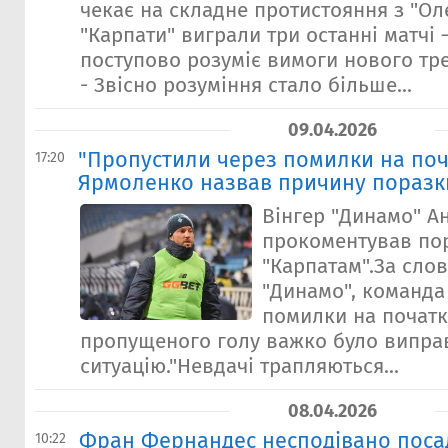
чекає на складне протистояння з "Ол
"Карпати" виграли три останні матчі
поступово розуміє вимоги нового тр
- Звісно розуміння стало більше...
09.04.2026
"Пропустили через помилки на поч
17:20
Ярмоленко назвав причину поразк
Вінгер "Динамо" А
прокоментував по
"Карпатам".За сло
"Динамо", команда
помилки на початку
пропущеного голу важко було випра
ситуацію."Невдачі трапляються...
08.04.2026
Фран ​Фернандес несподівано поса
10:22