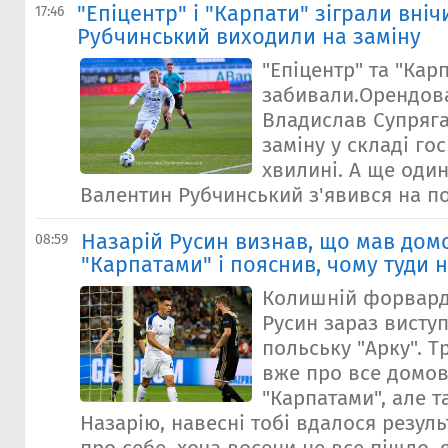
"Епіцентр" і "Карпати" зіграли вніч
17:46
Рубчинський виходили на заміну
"Епіцентр" та "Кар
забивали.Орендов
Владислав Супряг
заміну у складі го
хвилині. А ще оди
Валентин Рубчинський з'явився на полі
Назарій Русин визнав, що мав домо
08:59
"Карпатами" і пояснив, чому туди
Колишній форвард
Русин зараз виступ
польську "Арку". Т
вже про все домов
"Карпатами", але 
Назарію, навесні тобі вдалося резул