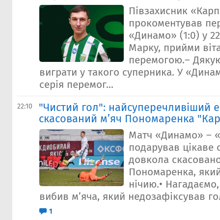
Півзахисник «Карп
прокоментував пе
«Динамо» (1:0) у 22
Марку, прийми віт
перемогою.– Дяку
виграти у такого суперника. У «Дин
серія перемог...
"Чистий гол": найсуперечливіший е
22:10
скасований м’яч Пономаренка "Ка
Матч «Динамо» – 
подарував цікаве 
довкола скасовано
Пономаренка, який
нічию.• Нагадаємо
вибив мʼяча, який недозафіксував гол
1