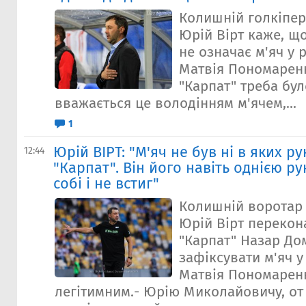
Колишній голкіпер
Юрій Вірт каже, щ
не означає м'яч у 
Матвія Пономаренк
"Карпат" треба бул
вважається це володінням м'ячем,...
1
Юрій ВІРТ: "М'яч не був ні в яких р
12:44
"Карпат". Він його навіть однією р
собі і не встиг"
Колишній воротар 
Юрій Вірт перекон
"Карпат" Назар До
зафіксувати м'яч у
Матвія Пономарен
легітимним.- Юрію Миколайовичу, от