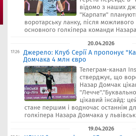
відомо з наших дж
"Карпати" плануют
воротарську ланку, після можливого
основного голкіпера команди Назара
20.04.2026
Джерело: Клуб Серії А пропонує "К
17:26
Домчака 4 млн євро
Телеграм-канал In
стверджує, що вор
Назар Домчак ціка
"Лечче"."Буквальн
цікавий інсайд: це
стане першим і водночас останнім д
голкіпера Назара Домчака у львівськи
19.04.2026