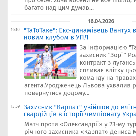
про себе, хоча восени не все пішло, 
багато над цим думав...
16.04.2026
"ТаТоТаке": Екс-динамівець Вантух 
16:10
новим клубом в УПЛ
За інформацією "Та
захисник "Зорі" Ро
контракт з луганс
спливає влітку цьо
команду на правах
агента.Уродженець Львова ухвалив 
повернутися додому...
Захисник "Карпат" увійшов до еліт
13:59
гвардійців в історії чемпіонату Укр
Матч проти «Олександрії» у 23-му турі
річного захисника «Карпат» Дениса 