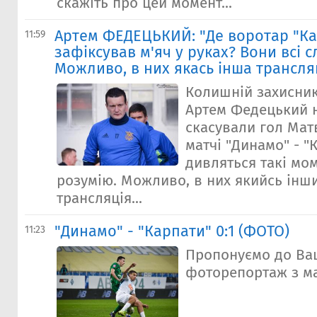
скажіть про цей момент...
Артем ФЕДЕЦЬКИЙ: "Де воротар "К
11:59
зафіксував м'яч у руках? Вони всі с
Можливо, в них якась інша трансля
Колишній захисник
Артем Федецький н
скасували гол Мат
матчі "Динамо" - "К
дивляться такі мом
розумію. Можливо, в них якийсь інши
трансляція...
"Динамо" - "Карпати" 0:1 (ФОТО)
11:23
Пропонуємо до Ва
фоторепортаж з ма