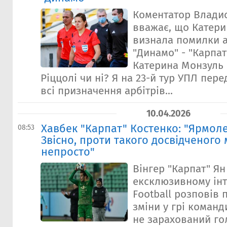
Коментатор Влади
вважає, що Катер
визнала помилки ар
"Динамо" - "Карпат
Катерина Монзуль 
Ріццолі чи ні? Я на 23-й тур УПЛ пере
всі призначення арбітрів...
10.04.2026
Хавбек "Карпат" Костенко: "Ярмоле
08:53
Звісно, проти такого досвідченого
непросто"
Вінгер "Карпат" Ян
ексклюзивному інт
Football розповів 
зміни у грі команд
не зарахований го