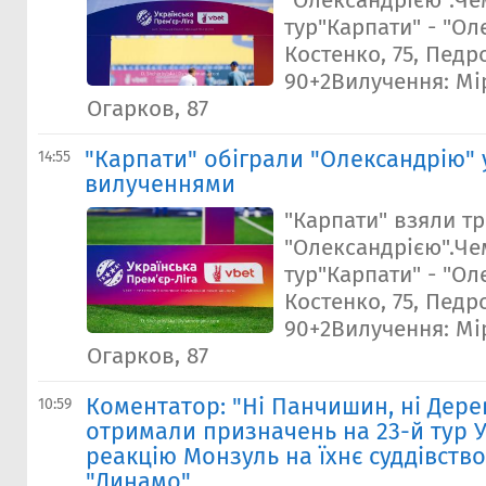
"Олександрією".Че
тур"Карпати" - "Ол
Костенко, 75, Педро
90+2Вилучення: Мі
Огарков, 87
"Карпати" обіграли "Олександрію" 
14:55
вилученнями
"Карпати" взяли тр
"Олександрією".Че
тур"Карпати" - "Ол
Костенко, 75, Педро
90+2Вилучення: Мі
Огарков, 87
Коментатор: "Ні Панчишин, ні Дере
10:59
отримали призначень на 23-й тур У
реакцію Монзуль на їхнє суддівство
"Динамо"