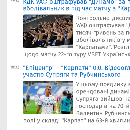
КДК УАФ оштрафував "Динамо" за 
23:34
вболівальників під час матчу з "К
Контрольно-дисцип
УАФ оштрафував "
тисяч гривень за 
вболівальників у м
"Карпатами"."Розг
щодо матчу 22-го туру VBET Українсько
"Епіцентр" - "Карпати" 0:0. Відеоог
18:32
участю Супряги та Рубчинського
У цьому поєдинку 
орендовані динамі
Супряга вийшов на
господарів на 70-й
Валентин Рубчинсь
полі у складі "Карпат" на 63-й хвилині