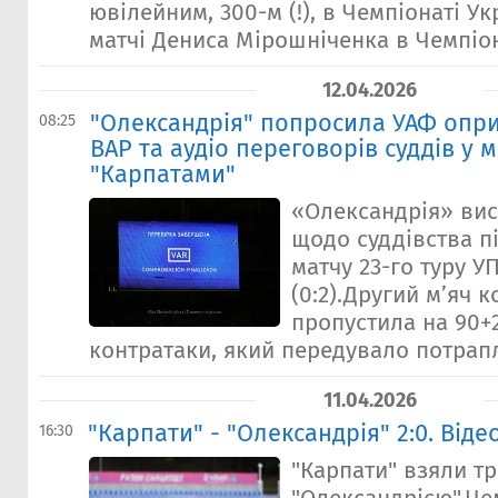
ювілейним, 300-м (!), в Чемпіонаті У
матчі Дениса Мірошніченка в Чемпіо
12.04.2026
"Олександрія" попросила УАФ опри
08:25
ВАР та аудіо переговорів суддів у м
"Карпатами"
«Олександрія» вис
щодо суддівства п
матчу 23-го туру 
(0:2).Другий мʼяч 
пропустила на 90+2
контратаки, який передувало потрапл
11.04.2026
"Карпати" - "Олександрія" 2:0. Від
16:30
"Карпати" взяли тр