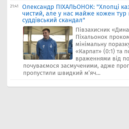
Олександр ПIХАЛЬОНОК: "Хлопці ка
21:41
чистий, але у нас майже кожен тур
суддівський скандал"
Півзахисник «Дин
Піхальонок проко
мінімальну поразку
«Карпат» (0:1) та 
враженнями від по
почуваємося засмученими, адже прог
пропустили швидкий м’яч...