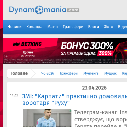
Новини
Команда
Матчі
Трансфери
Блоги
Фото
Віде
Головне
ЧС-2026
Трансфери
Мунгенге
Мудрик
Ка
23.04.2026
ЗМІ: "Карпати" практично домовили
14:42
воротаря "Руху"
Телеграм-канал In
стверджує, що вор
Герета перейде в "