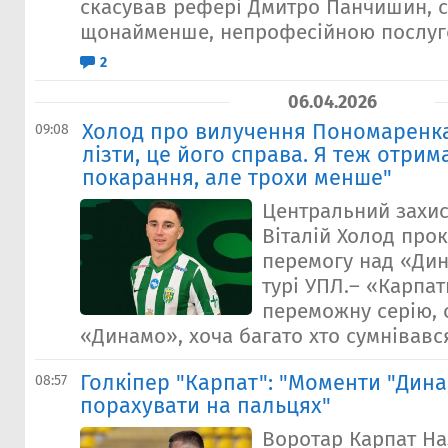
скасував рефері Дмитро Панчишин, 
щонайменше, непрофесійною послуго
2
06.04.2026
Холод про вилучення Пономаренка
09:08
лізти, це його справа. Я теж отрима
покарання, але трохи менше"
Центральний захи
Віталій Холод про
перемогу над «Дина
турі УПЛ.– «Карпа
переможну серію, 
«Динамо», хоча багато хто сумнівався 
Голкiпер "Карпат": "Моменти "Дин
08:57
порахувати на пальцях"
Воротар Карпат Н