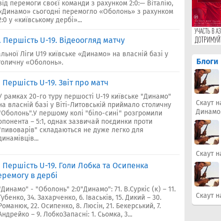
від перемоги своєї команди з рахунком 2:0:— Віталію,
«Динамо» сьогодні перемогло «Оболонь» з рахунком
2:0 у «київському дербі»...
. Першість U-19. Відеоогляд матчу
льної Ліги U19 київське «Динамо» на власній базі у
Блоги
толичну «Оболонь».
. Першість U-19. Звіт про матч
У рамках 20-го туру першості U-19 київське "Динамо"
Скаут н
на власній базі у Віті-Литовській приймало столичну
Динамо
"Оболонь".У першому колі "біло-сині" розгромили
опонента – 5:1, однак зазвичай поєдинки проти
"пивоварів" складаються не дуже легко для
динамівців...
Скаут н
. Першість U-19. Голи Лобка та Осипенка
ремогу в дербі
"Динамо" - "Оболонь" 2:0"Динамо": 71. В.Суркіс (к) – 11.
Скаут н
Губенко, 34. Захарченко, 6. Іваськів, 15. Дикий – 30.
Романюк, 22. Осипенко, 8. Люсін, 21. Бекерський, 7.
Андрейко – 9. ЛобкоЗапасні: 1. Сьомка, 3...