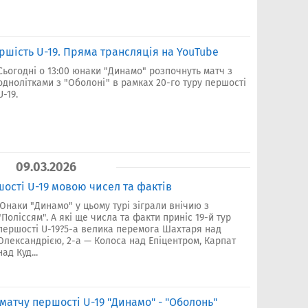
ершість U-19. Пряма трансляція на YouTube
Сьогодні о 13:00 юнаки "Динамо" розпочнуть матч з
однолітками з "Оболоні" в рамках 20-го туру першості
U-19.
09.03.2026
ості U-19 мовою чисел та фактів
Юнаки "Динамо" у цьому турі зіграли внічию з
"Поліссям". А які ще числа та факти приніс 19-й тур
першості U-19?5-а велика перемога Шахтаря над
Олександрією, 2-а — Колоса над Епіцентром, Карпат
над Куд...
 матчу першості U-19 "Динамо" - "Оболонь"