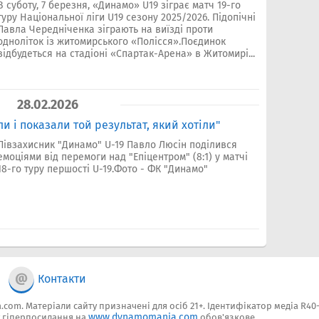
В суботу, 7 березня, «Динамо» U19 зіграє матч 19-го
туру Національної ліги U19 сезону 2025/2026. Підопічні
Павла Чередніченка зіграють на виїзді проти
одноліток із житомирського «Полісся».Поєдинок
відбудеться на стадіоні «Спартак-Арена» в Житомирі...
28.02.2026
 і показали той результат, який хотіли"
Півзахисник "Динамо" U-19 Павло Люсін поділився
емоціями від перемоги над "Епіцентром" (8:1) у матчі
18-го туру першості U-19.Фото - ФК "Динамо"
Контакти
.com. Матеріали сайту призначені для осіб 21+. Ідентифікатор медіа R40
www.dynamomania.com
у гіперпосилання на
обов'язкове.