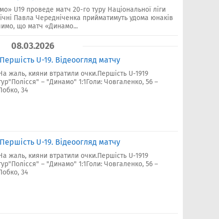
амо» U19 проведе матч 20-го туру Національної ліги
пічні Павла Чередніченка прийматимуть удома юнаків
имо, що матч «Динамо...
08.03.2026
. Першість U-19. Відеоогляд матчу
На жаль, кияни втратили очки.Першість U-1919
тур"Полісся" – "Динамо" 1:1Голи: Човгаленко, 56 –
Лобко, 34
. Першість U-19. Відеоогляд матчу
На жаль, кияни втратили очки.Першість U-1919
тур"Полісся" – "Динамо" 1:1Голи: Човгаленко, 56 –
Лобко, 34