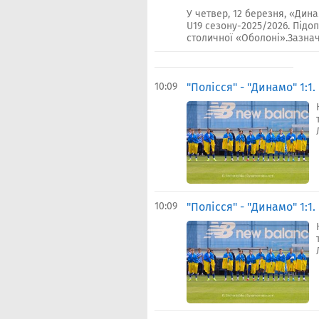
У четвер, 12 березня, «Дин
U19 сезону-2025/2026. Підо
столичної «Оболоні».Зазнач
10:09
"Полісся" - "Динамо" 1:1
10:09
"Полісся" - "Динамо" 1:1