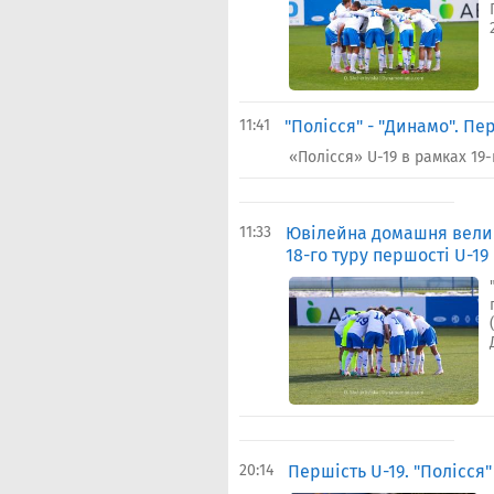
11:41
"Полісся" - "Динамо". Пе
«Полісся» U-19 в рамках 19
11:33
Ювілейна домашня велик
18-го туру першості U-19
20:14
Першiсть U-19. "Полісся" 