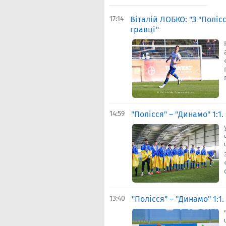
17:14
Віталій ЛОБКО: "З "Полі
гравці"
14:59
"Полісся" – "Динамо" 1:1.
13:40
"Полісся" – "Динамо" 1:1