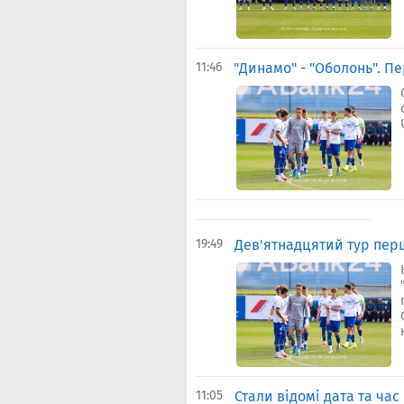
11:46
"Динамо" - "Оболонь". П
19:49
Дев'ятнадцятий тур перш
11:05
Стали відомі дата та час