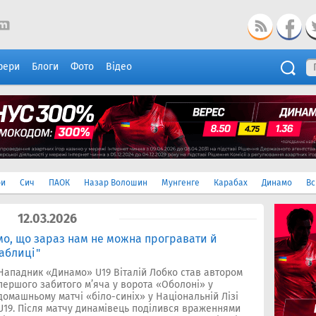
фери
Блоги
Фото
Відео
ри
Сич
ПАОК
Назар Волошин
Мунгенге
Карабах
Динамо
Вс
12.03.2026
мо, що зараз нам не можна програвати й
таблиці"
Нападник «Динамо» U19 Віталій Лобко став автором
першого забитого м’яча у ворота «Оболоні» у
домашньому матчі «біло-синіх» у Національній Лізі
U19. Після матчу динамівець поділився враженнями