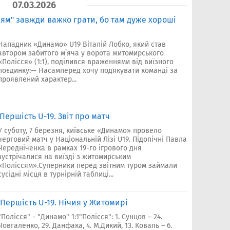
07.03.2026
ссям" завжди важко грати, бо там дуже хорошi
Нападник «Динамо» U19 Віталій Лобко, який став
автором забитого м’яча у ворота житомирського
«Полісся» (1:1), поділився враженнями від виїзного
поєдинку:— Насамперед хочу подякувати команді за
проявлений характер...
 Першість U-19. Звіт про матч
У суботу, 7 березня, київське «Динамо» провело
черговий матч у Національній Лізі U19. Підопічні Павла
Чередніченка в рамках 19-го ігрового дня
зустрічалися на виїзді з житомирським
«Поліссям».Суперники перед звітним туром займали
сусідні місця в турнірній таблиці...
. Першість U-19. Нічия у Житомирі
"Полісся" - "Динамо" 1:1"Полісся": 1. Сунцов – 24.
Човгаленко, 29. Данфака, 4. М.Дикий, 13. Коваль – 6.