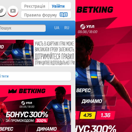
Реєстрація
Увійти
Правила форуму
UA
RU
і теги