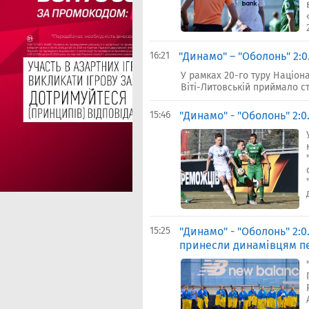
16:21
"Динамо" – "Оболонь" 2:0
У рамках 20-го туру Націона
Віті-Литовській приймало с
15:46
"Динамо" - "Оболонь" 2:0
15:25
"Динамо" - "Оболонь" 2:0
принесли динамівцям пе