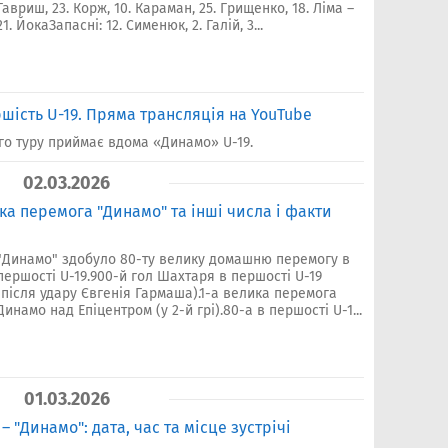
Гавриш, 23. Корж, 10. Караман, 25. Грищенко, 18. Ліма –
21. ЙокаЗапасні: 12. Сименюк, 2. Галій, 3...
ршість U-19. Пряма трансляція на YouTube
-го туру приймає вдома «Динамо» U-19.
02.03.2026
а перемога "Динамо" та інші числа і факти
"Динамо" здобуло 80-ту велику домашню перемогу в
першості U-19.900-й гол Шахтаря в першості U-19
(після удару Євгенія Гармаша).1-а велика перемога
Динамо над Епіцентром (у 2-й грі).80-а в першості U-1...
01.03.2026
– "Динамо": дата, час та місце зустрічі