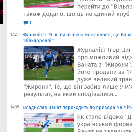
перейти до "Вілья
також додало, що це не єдиний клуб П
1
17:21
Журналіст: "Я не виключаю можливості, що Вана
"Вільярреалі"
Журналіст Ігор Ци
про можливий від
Ваната з "Жирони".
його продали за 17
дуже великий тра
"Жирони". Те, що він забив лише 9 м'я
результат, на який сподівалися...
14:35
Владислав Ванат переходить до призера Ла Ліги
Як стало відомо "Д
український форв
Ванат не залишить