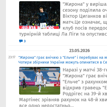
"Жирона" у виріша
сезону поділила оч
Віктор Циганков ві
матч.Це означає, 
клуб посів передос
турнірній таблиці Ла Ліги та опустився
3
23.05.2026
23:17
"Жирона" грає внічию з "Ельче" і перебуває на 
Чотири збірники України можуть опинитися в С
Наразі у матчі 38-г
"Жирона" грає вні
"Ельче" з рахунком
відкрив гравець "
Родрігес на 39-й х
Мартінес зрівняв рахунок на 48-й хви
все одно недостатньо...