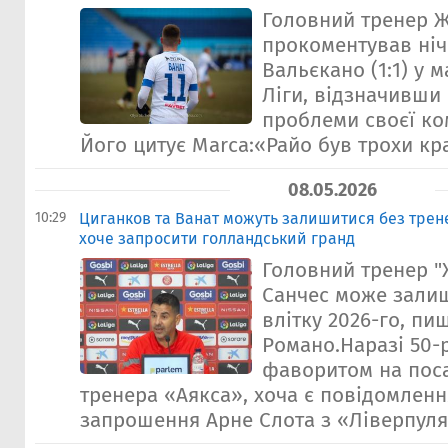
Головний тренер 
прокоментував ніч
Вальєкано (1:1) у м
Ліги, відзначивши 
проблеми своєї ко
Його цитує Marca:«Райо був трохи кр
08.05.2026
10:29
Циганков та Ванат можуть залишитися без трене
хоче запросити голландський гранд
Головний тренер "
Санчес може зали
влітку 2026-го, п
Романо.Наразі 50-р
фаворитом на пос
тренера «Аякса», хоча є повідомлен
запрошення Арне Слота з «Ліверпуля»