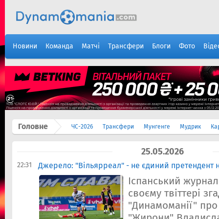
Новини
Команда
Матчі
Трансфери
Блоги
Фото
Віде
Головне
ЧС-2026
Трансфери
Мунгенге
Мудрик
Ка
25.05.2026
22:31
Джерело: "Вільярреал" - не єдиний претендент 
Іспанський журналі
своєму твіттері з
"Динамоманії" про
"Жирони" Владисл