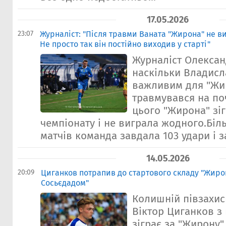
17.05.2026
23:07
Журналіст: "Після травми Ваната "Жирона" не в
Не просто так він постійно виходив у старті"
Журналіст Олексан
наскільки Владисл
важливим для "Жир
травмувався на поч
цього "Жирона" зіг
чемпіонату і не виграла жодного.Більш
матчів команда завдала 103 удари і за
14.05.2026
20:09
Циганков потрапив до стартового складу "Жирон
Сосьєдадом"
Колишній півзахис
Віктор Циганков з
зіграє за "Жирону