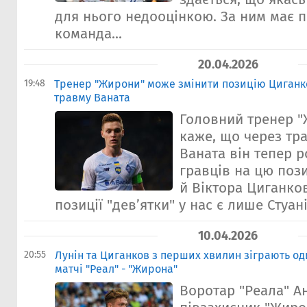
для нього недооцінкою. За ним має 
команда...
20.04.2026
19:48
Тренер "Жирони" може змінити позицію Циганко
травму Ваната
Головний тренер "
каже, що через тр
Ваната він тепер 
гравців на цю пози
й Віктора Циганков
позиції "дев’ятки" у нас є лише Стуані.
10.04.2026
20:55
Лунін та Циганков з перших хвилин зіграють од
матчі "Реал" - "Жирона"
Воротар "Реала" Ан