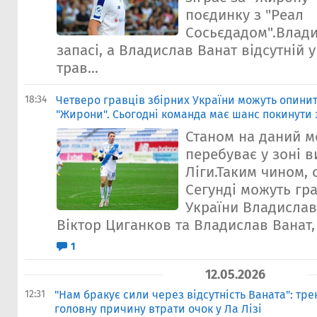
поєдинку з "Реал
Сосьєдадом".Влад
запасі, а Владислав Ванат відсутній у
трав...
18:34
Четверо гравців збірних України можуть опинити
"Жирони". Сьогодні команда має шанс покинути 
Станом на даний м
перебуває у зоні в
Ліги.Таким чином, 
Сегунді можуть гра
України Владислав
Віктор Циганков та Владислав Ванат, 
1
12.05.2026
12:31
"Нам бракує сили через відсутність Ваната": тр
головну причину втрати очок у Ла Лізі