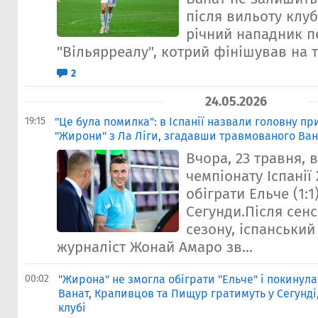
після вильоту клуб
річний нападник п
"Вільярреалу", котрий фінішував на т
2
24.05.2026
19:15
"Це була помилка": в Іспанії назвали головну п
"Жирони" з Ла Ліги, згадавши травмованого Ва
Вчора, 23 травня, 
чемпіонату Іспанії
обіграти Ельче (1:1
Сегунди.Після сен
сезону, іспанськи
журналіст Жонай Амаро зв...
00:02
"Жирона" не змогла обіграти "Ельче" і покинула
Ванат, Крапивцов та Пищур гратимуть у Сегунді
клубі