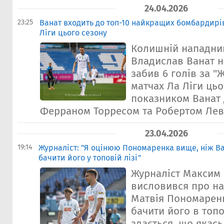
24.04.2026
23:25
Ванат входить до топ-10 найкращих бомбардирів
Ліги цього сезону
Колишній нападни
Владислав Ванат н
забив 6 голів за "
матчах Ла Ліги цьо
показником Ванат д
Ферраном Торресом та Робертом Лева
23.04.2026
19:14
Журналіст: "Я оцінюю Пономаренка вище, ніж Ва
бачити його у топовій лізі"
Журналіст Максим 
висловився про н
Матвія Пономаренка
бачити його в топо
здається, що якас