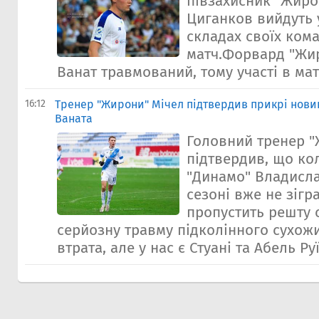
півзахисник "Жиро
Циганков вийдуть 
складах своїх ком
матч.Форвард "Жи
Ванат травмований, тому участі в матч
16:12
Тренер "Жирони" Мічел підтвердив прикрі нов
Ваната
Головний тренер "
підтвердив, що к
"Динамо" Владисла
сезоні вже не зігр
пропустить решту 
серйозну травму підколінного сухож
втрата, але у нас є Стуані та Абель Руїс