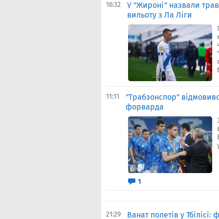
16:32
У "Жироні" назвали тра
вильоту з Ла Ліги
11:11
"Трабзонспор" відмовивс
форварда
1
21:29
Ванат полетів у Тбілісі