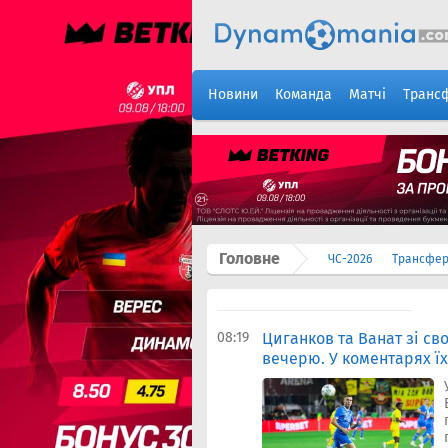
Новини
Команда
Матчі
Транс
Головне
ЧС-2026
Трансфе
08:19
Циганков та Ванат зі с
вечерю. У коментарях їх