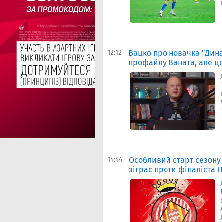
12:12
Вацко про новачка "Дин
профайлу Ваната, але ц
14:44
Особливий старт сезону
зіграє проти фіналіста 