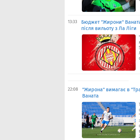
13:33
Бюджет "Жирони" Ваната 
після вильоту з Ла Ліги
22:08
"Жирона" вимагає в "Тр
Ваната