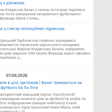
у з дівчиною
ни Владислав Ванат у своєму інстаграмі подліився
инку після завершення напруженого футбольного
 форвард обрав столиц...
є у списку потенційних підписань
Турецький Трабзонспор серйозно зацікавився
можливістю підписання українського нападника
іспанської Жирони Владислава Ваната, повідомляє
місцеве видання Taka Gazete.Форвард наразі офіційно
перебуває у...
07.06.2026
или в ціні, Циганков і Ванат тримаються на
 футболістів Ла Ліги
Авторитетний німецький портал Transfermarkt
оприлюднив оновлені ціни на футболістів клубів Ла
Ліги. Найдорожчим гравцем чемпіонату Іспанії
залишається лідер Барселони Ламін Ямаль, який
оцінюється у 20...