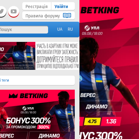
Реєстрація
Увійти
Правила форуму
UA
RU
і теги