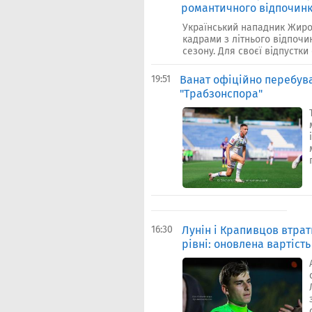
романтичного відпочинк
Український нападник Жиро
кадрами з літнього відпоч
сезону. Для своєї відпустки
19:51
Ванат офіційно перебува
"Трабзонспора"
16:30
Лунін і Крапивцов втрат
рівні: оновлена вартість