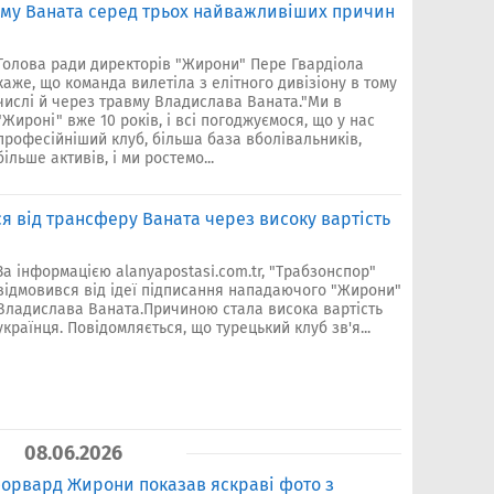
вму Ваната серед трьох найважливіших причин
Голова ради директорів "Жирони" Пере Гвардіола
каже, що команда вилетіла з елітного дивізіону в тому
числі й через травму Владислава Ваната."Ми в
"Жироні" вже 10 років, і всі погоджуємося, що у нас
професійніший клуб, більша база вболівальників,
більше активів, і ми ростемо...
я від трансферу Ваната через високу вартість
За інформацією alanyapostasi.com.tr, "Трабзонспор"
відмовився від ідеї підписання нападаючого "Жирони"
Владислава Ваната.Причиною стала висока вартість
українця. Повідомляється, що турецький клуб зв'я...
08.06.2026
: форвард Жирони показав яскраві фото з