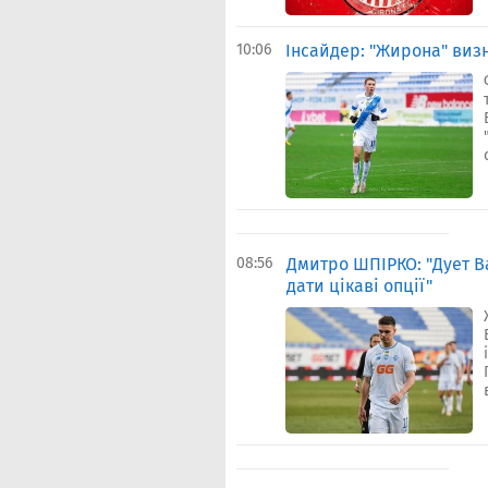
10:06
Інсайдер: "Жирона" виз
08:56
Дмитро ШПІРКО: "Дует В
дати цікаві опції"