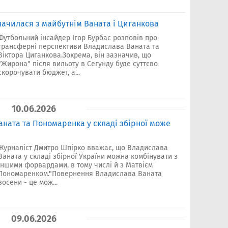
начилася з майбутнім Ваната і Циганкова
Футбольний інсайдер Ігор Бурбас розповів про
трансферні перспективи Владислава Ваната та
Віктора Циганкова.Зокрема, він зазначив, що
"Жирона" після вильоту в Сегунду буде суттєво
скорочувати бюджет, а...
10.06.2026
аната та Пономаренка у складі збірної може
Журналіст Дмитро Шпірко вважає, що Владислава
Ваната у складі збірної України можна комбінувати з
іншими форвардами, в тому числі й з Матвієм
Пономаренком."Повернення Владислава Ваната
восени - це мож...
09.06.2026