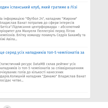
один іспанський клуб, який гратиме в Лізі
За інформацією "Футбол 24", нападник "Жирони"
Владислав Ванат потрапив до сфери інтересів
"Бетіса".Підписання центрфорварда – абсолютний
пріоритет для Мануеля Пеллегріні перед Лігою
чемпіонів. Влітку команду покинуть Седрік Бакамбу та
Чімі Авіла...
це серед усіх нападників топ-5 чемпіонатів за
Статистичний ресурс DataMB склав рейтинг усіх
нападників із топ-5 чемпіонатів за співвідношенням
очікуваних голів до кількості нанесених
ударів.Колишній нападник "Динамо" Владислав Ванат
посідає четве...