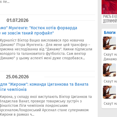
їх пе...
01.07.2026
амо" Мунгенге: "Костюк хотів форварда
Блоги
е не зовсім такий профайл"
Журналіст Віктор Вацко висловився про новачка
"Динамо" П'єра Мунгенга.- Для мене цей трансфер –
приємна несподіванка від "Динамо". Кияни підписали
молодого та талановитого футболіста. Сам вектор
Скаут н
"Динамо" у цьому аспекті мені дуже сподобався...
Динамо
25.06.2026
Скаут н
 для "Жирони": команда Циганкова та Ваната
Ліги чемпіонів
Жирона, у складу якої виступають Віктор Циганков та
Владислав Ванат, проведе товариську зустріч з
Скаут н
фіналістом Ліги чемпіонів лондонським
Арсеналом.Лондонський Арсенал стане суперником
Жирони в рамках 4...