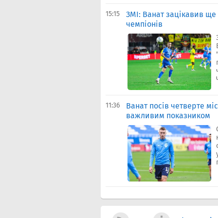
15:15
ЗМІ: Ванат зацікавив ще 
чемпіонів
11:36
Ванат посів четверте міс
важливим показником