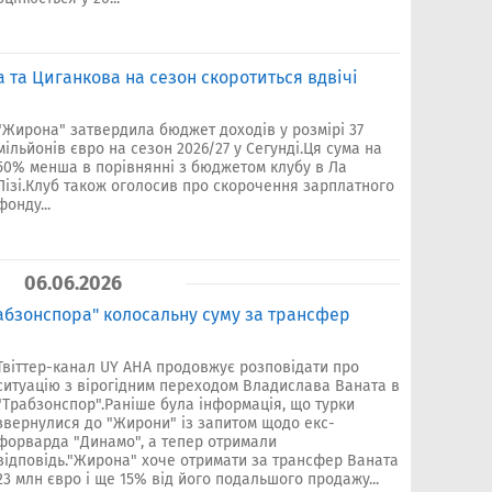
та Циганкова на сезон скоротиться вдвічі
"Жирона" затвердила бюджет доходів у розмірі 37
мільйонів євро на сезон 2026/27 у Сегунді.Ця сума на
50% менша в порівнянні з бюджетом клубу в Ла
Лізі.Клуб також оголосив про скорочення зарплатного
фонду...
06.06.2026
абзонспора" колосальну суму за трансфер
Твіттер-канал UY AHA продовжує розповідати про
ситуацію з вірогідним переходом Владислава Ваната в
"Трабзонспор".Раніше була інформація, що турки
звернулися до "Жирони" із запитом щодо екс-
форварда "Динамо", а тепер отримали
відповідь."Жирона" хоче отримати за трансфер Ваната
23 млн євро і ще 15% від його подальшого продажу...