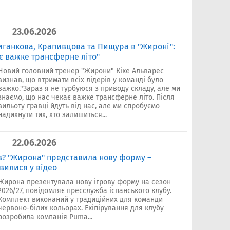
23.06.2026
иганкова, Крапивцова та Пищура в "Жироні":
є важке трансферне літо"
Новий головний тренер "Жирони" Кіке Альварес
визнав, що втримати всіх лідерів у команді було
важко."Зараз я не турбуюся з приводу складу, але ми
знаємо, що нас чекає важке трансферне літо. Після
вильоту гравці йдуть від нас, але ми спробуємо
надихнути тих, хто залишиться...
22.06.2026
ів? "Жирона" представила нову форму –
явилися у відео
Жирона презентувала нову ігрову форму на сезон
2026/27, повідомляє пресслужба іспанського клубу.
Комплект виконаний у традиційних для команди
червоно-білих кольорах. Екіпірування для клубу
розробила компанія Puma...