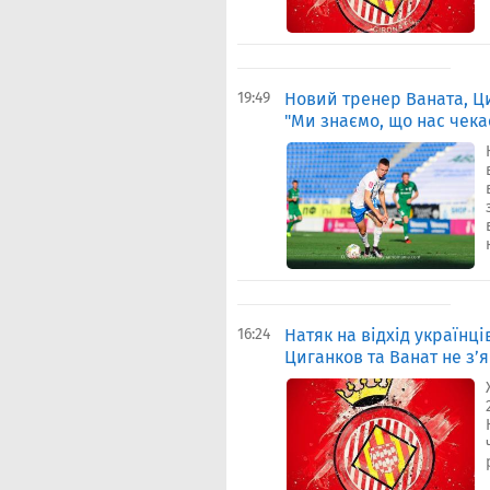
19:49
Новий тренер Ваната, Ц
"Ми знаємо, що нас чека
16:24
Натяк на відхід українц
Циганков та Ванат не з’