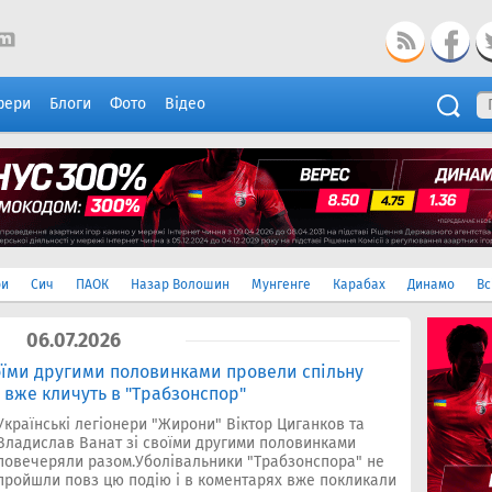
фери
Блоги
Фото
Відео
ри
Сич
ПАОК
Назар Волошин
Мунгенге
Карабах
Динамо
Вс
06.07.2026
воїми другими половинками провели спільну
 вже кличуть в "Трабзонспор"
Українські легіонери "Жирони" Віктор Циганков та
Владислав Ванат зі своїми другими половинками
повечеряли разом.Уболівальники "Трабзонспора" не
пройшли повз цю подію і в коментарях вже покликали