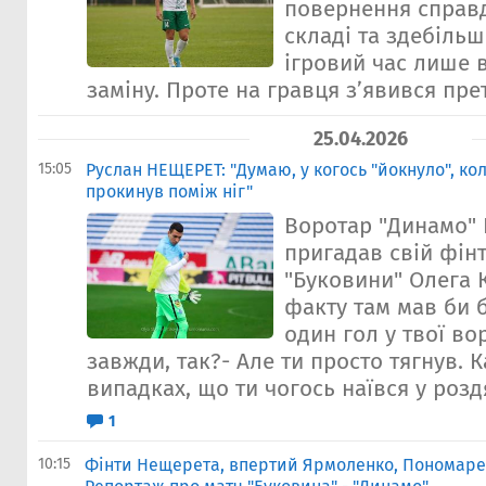
повернення справд
складі та здебіль
ігровий час лише 
заміну. Проте на гравця зʼявився прет
25.04.2026
15:05
Руслан НЕЩЕРЕТ: "Думаю, у когось "йокнуло", ко
прокинув поміж ніг"
Воротар "Динамо"
пригадав свій фін
"Буковини" Олега 
факту там мав би б
один гол у твої во
завжди, так?- Але ти просто тягнув. 
випадках, що ти чогось наївся у роздя
1
10:15
Фінти Нещерета, впертий Ярмоленко, Пономаренк