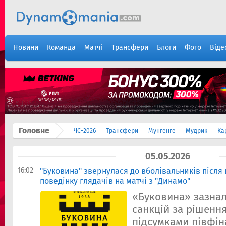
Новини
Команда
Матчі
Трансфери
Блоги
Фото
Віде
Головне
ЧС-2026
Трансфери
Мунгенге
Мудрик
Ка
05.05.2026
16:02
"Буковина" звернулася до вболівальників після
поведінку глядачів на матчі з "Динамо"
«Буковина» зазна
санкцій за рішенн
підсумками півфін