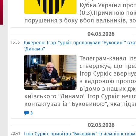
Кубка України про
(0:3).Причиною по
порушення з боку вболівальників, зо
04.05.2026
16:35
Джерело: Ігор Суркіс пропонував "Буковині" взя
"Динамо"
Телеграм-канал In
стверджує, що пре
Ігор Суркіс зверну
з кадровою пропоз
відомо з наших дж
київського "Динамо" Ігор Суркіс нещ
контактував із "Буковиною", яка підви
3
02.05.2026
20:41
Ігор Суркіс привітав "Буковину" із чемпіонством