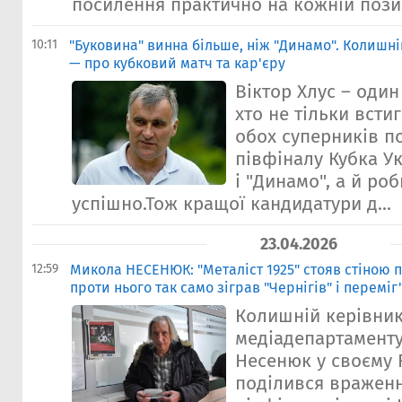
посилення практично на кожній позиці
10:11
"Буковина" винна більше, ніж "Динамо". Колишні
— про кубковий матч та кар'єру
Віктор Хлус – один
хто не тільки встиг
обох суперників п
півфіналу Кубка Ук
і "Динамо", а й ро
успішно.Тож кращої кандидатури д...
23.04.2026
12:59
Микола НЕСЕНЮК: "Металіст 1925" стояв стіною п
проти нього так само зіграв "Чернігів" і переміг
Колишній керівни
медіадепартамент
Несенюк у своєму 
поділився вражен