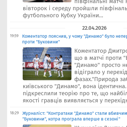
півфінальні матчі 
вівторок і середу пройшли півфінал
футбольного Кубку України...
22.04.2026
19:59
Коментатор пояснив, у чому "Динамо" було неп
проти "Буковини"
Коментатор Дмитр
що в матчі проти 
"Динамо" просто 
відіграло у перехі
фазах."Природа за
київського "Динамо", вона ідентична.
підкреслили теорію про те, що найбі
якості гравців виявляється у перехідн
18:29
Журналіст: "Контратаки "Динамо" стали вбивчим
"Буковини", котра програла вперше в сезоні"