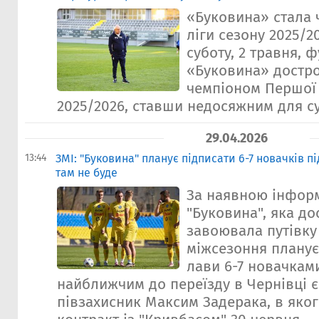
«Буковина» стала
ліги сезону 2025/20
суботу, 2 травня, 
«Буковина» достро
чемпіоном Першої 
2025/2026, ставши недосяжним для су
29.04.2026
13:44
ЗМІ: "Буковина" планує підписати 6-7 новачків п
там не буде
За наявною інфор
"Буковина", яка д
завоювала путівку
міжсезоння планує
лави 6-7 новачкам
найближчим до переїзду в Чернівці є
півзахисник Максим Задерака, в яког