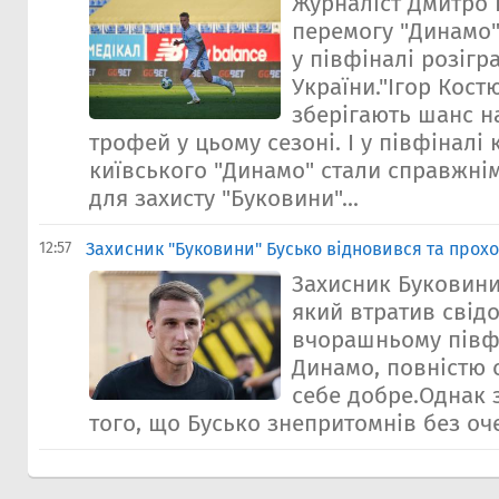
Журналіст Дмитро 
перемогу "Динамо"
у півфіналі розігр
України."Ігор Кост
зберігають шанс на
трофей у цьому сезоні. І у півфіналі
київського "Динамо" стали справжні
для захисту "Буковини"...
12:57
​Захисник "Буковини" Бусько відновився та прох
Захисник Буковини
який втратив свідо
вчорашньому півфі
Динамо, повністю 
себе добре.Однак 
того, що Бусько знепритомнів без оче