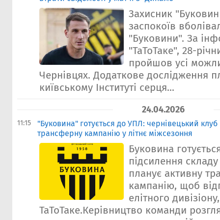
Захисник "Буковин
заспокоїв вболіва
"Буковини". За ін
"ТаТоТаке", 28-річ
пройшов усі можли
Чернівцях. Додаткове дослідження п
київському Інституті серця...
24.04.2026
11:15
"Буковина" готується до УПЛ: чернівецький клу
трансферну кампанію у літнє міжсезоння
Буковина готуєтьс
підсилення складу
планує активну тр
кампанію, щоб від
елітного дивізіону
ТаТоТаке.Керівництво команди розгл