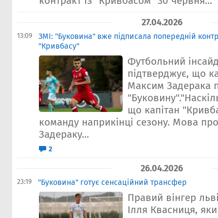
контракт із "Кривбасом" 30 червня...
27.04.2026
13:09
ЗМІ: "Буковина" вже підписала попередній контр
"Кривбасу"
Футбольний інсайд
підтверджує, що к
Максим Задерака 
"Буковину"."Наскіл
що капітан "Кривб
команду наприкінці сезону. Мова пр
Задераку...
2
26.04.2026
23:19
"​Буковина" готує сенсаційний трансфер
Правий вінгер льв
Ілля Квасниця, яки