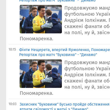
Репортаж про матч "Буковина" - "Динамо"
Продовжуємо ман
футбольною Украї
Андрієм Іолкіним. 
скажені фанати об
на полі, ну й, звіс
Пономаренка.
10:15
Фінти Нещерета, впертий Ярмоленко, Пономаренк
Репортаж про матч "Буковина" - "Динамо"
Продовжуємо ман
футбольною Украї
Андрієм Іолкіним. 
скажені фанати об
на полі, ну й, звіс
Пономаренка.
10:03
Захисник "Буковини" Бусько пройде обстеження в
втрати свідомості у матчі з "Динамо"