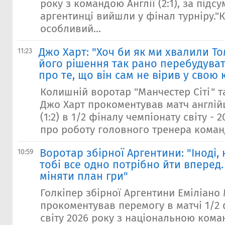
року з командою Англії (2:1), за підс
аргентинці вийшли у фінал турніру."
особливий...
Джо Харт: "Хоч би як ми хвалили То
11:23
його рішення так рано перебудуват
про те, що він сам не вірив у свою
Колишній воротар "Манчестер Сіті" та
Джо Харт прокоментував матч англій
(1:2) в 1/2 фіналу чемпіонату світу - 
про роботу головного тренера команд
Воротар збірної Аргентини: "Іноді,
10:59
тобі все одно потрібно йти вперед
міняти план гри"
Голкіпер збірної Аргентини Еміліано
прокоментував перемогу в матчі 1/2 
світу 2026 року з національною кома