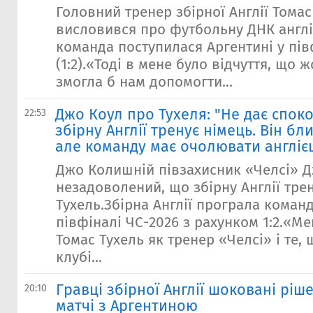
Головний тренер збірної Англії Томас
висловився про футбольну ДНК англі
команда поступилася Аргентині у пів
(1:2).«Тоді в мене було відчуття, що 
змогла б нам допомогти...
Джо Коул про Тухеля: "Не дає спок
22:53
збірну Англії тренує німець. Він бл
але команду має очолювати англіє
Джо Колишній півзахисник «Челсі» 
незадоволений, що збірну Англії тре
Тухель.Збірна Англії програла команді
півфіналі ЧС-2026 з рахунком 1:2.«М
Томас Тухель як тренер «Челсі» і те, 
клубі...
Гравці збірної Англії шоковані ріш
20:10
матчі з Аргентиною