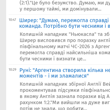
(2:1)."Це було безумство. Думаю, ми 
у першому таймі, ми домінували...
Ширер: "Думаю, перемогла справді
10:47
команда. Потрібно бути чесними і 
Колишній нападник "Ньюкасла" та збі
Ширер висловився про поразку англі
півфінальному матчі ЧС-2026 з Аргент
перемогла справді найсильніша кома
бути чесними і визнати це...
Руні: "Аргентина створила кілька 
10:29
моментів - і ми зламалися"
Колишній нападник збірної Англії Ве
прокоментував підсумки півфінально
в якому Англія зазнала поразки від 
рахунком 1:2."Ми вийшли на дуже виг
потім не знали, що робити...