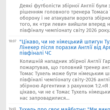
Деякі футболісти збірної Англії були
рішенням головного тренера Томаса Т
оборону і не атакувати ворота збірно
того, як «три леви» вийшли вперед н
півфіналу чемпіонату світу 2026 року.
"Цікаво, чи не німецький шпигун Ту
18:07
Лінекер після поразки Англії від А
півфіналі ЧС
Колишній нападник збірної Англії Гар
пожартував, що головний тренер анг
Томас Тухель може бути німецьким ш
півфіналі чемпіонату світу-2026 англ
збірною Аргентини з рахунком 1:2.«Я
цікаво, чи не є Томас Тухель німець
нас запровадилися...
Тухель про своє майбутнє: "Ми ви
14:45