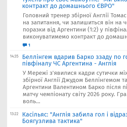
контракт до домашнього ЄВРО"
Головний тренер збірної Англії Томас
на запитання, чи залишиться він на 
поразки від Аргентини (1:2) у півфіна
виконуватимемо контракт до домашнь
1
Беллінгем вдарив Барко ззаду по г
14:35
півфіналу ЧС Аргентина - Англія
У Мережі з'явилися кадри сутички м
збірної Англії Джудом Беллінгемом т
Аргентини Валентином Барко після п
матчу чемпіонату світу 2026 року. Г
воль...
Касільяс: "Англія забила гол і відра
13:22
Боягузлива тактика"