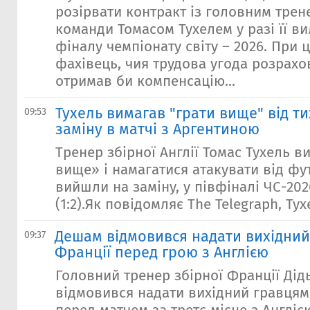
розірвати контракт із головним трен
команди Томасом Тухелем у разі її ви
фіналу чемпіонату світу – 2026. При
фахівець, чия трудова угода розрахо
отримав би компенсацію...
Тухель вимагав "грати вище" від т
09:53
заміну в матчі з Аргентиною
Тренер збірної Англії Томас Тухель в
вище» і намагатися атакувати від фу
вийшли на заміну, у півфіналі ЧС-20
(1:2).Як повідомляє The Telegraph, Тух
Дешам відмовився надати вихідний
09:37
Франції перед грою з Англією
Головний тренер збірної Франції Ді
відмовився надати вихідний гравцям