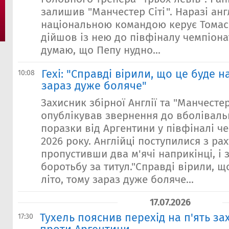
залишив "Манчестер Сіті". Наразі ан
національною командою керує Томас 
дійшов із нею до півфіналу чемпіонат
думаю, що Пепу нудно...
Гехі: "Справді вірили, що це буде н
10:08
зараз дуже боляче"
Захисник збірної Англії та "Манчестер
опублікував звернення до вболіваль
поразки від Аргентини у півфіналі че
2026 року. Англійці поступилися з рах
пропустивши два м'ячі наприкінці, і
боротьбу за титул."Справді вірили, щ
літо, тому зараз дуже боляче...
17.07.2026
Тухель пояснив перехід на п'ять за
17:30