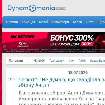
Новини
Команда
Матчі
Трансфери
Блоги
Фото
Віде
Головне
ЧС-2026
Трансфери
Сич
ПАОК
Назар Вол
18.07.2026
Лескотт: "Не думаю, що Гвардіола 
11:09
збірну Англії"
Екс-захисник збірної Англії Джолеон
ймовірність призначення Хосепа Гва
головного тренера "трьох левів". Ра