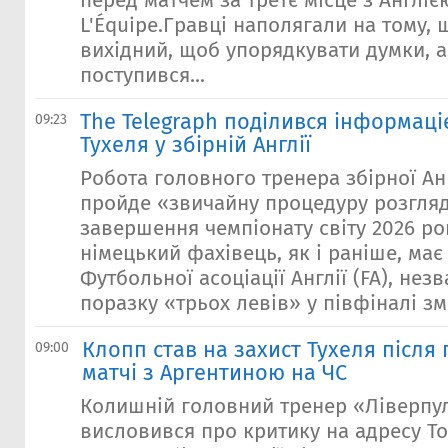
перед матчем за третє місце з Англіє
L'Équipe.Гравці наполягали на тому, 
вихідний, щоб упорядкувати думки, 
поступився...
The Telegraph поділився інформац
09:23
Тухеля у збірній Англії
Робота головного тренера збірної Анг
пройде «звичайну процедуру розгляд
завершення чемпіонату світу 2026 ро
німецький фахівець, як і раніше, має
Футбольної асоціації Англії (FA), не
поразку «трьох левів» у півфіналі зм
Клопп став на захист Тухеля після 
09:00
матчі з Аргентиною на ЧС
Колишній головний тренер «Ліверпу
висловився про критику на адресу То