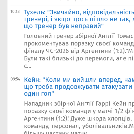
Тухель: "Звичайно, відповідальніст
10:18
тренері, і якщо щось пішло не так, 
що тренер був неправий"
Головний тренер збірної Англії Томас
прокоментував поразку своєї команди
фіналу ЧС-2026 від Аргентини (1:2)."
Були такі близькі до перемоги, але п
с...
Кейн: "Коли ми вийшли вперед, нам
09:54
що треба продовжувати атакувати 
один гол"
Нападник збірної Англії Гаррі Кейн 
поразку своєї команди у матчі 1/2 фі
Аргентини (1:2)."Дуже шкода хлопців,
команду, персонал, уболівальників.
більшу частину матчу...