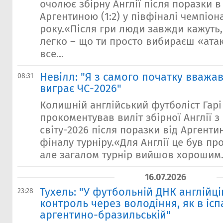
очолює збірну Англії після поразки в 
Аргентиною (1:2) у півфіналі чемпіона
року.«Після гри люди завжди кажуть
легко – що ти просто вибираєш «атаку
все...
Невілл: "Я з самого початку вважав
08:31
виграє ЧС-2026"
Колишній англійський футболіст Гарі
прокоментував виліт збірної Англії з
світу-2026 після поразки від Аргентини
фіналу турніру.«Для Англії це був пр
але загалом турнір вийшов хорошим.
16.07.2026
Тухель: "У футбольній ДНК англійц
23:28
контроль через володіння, як в ісп
аргентино-бразильській"