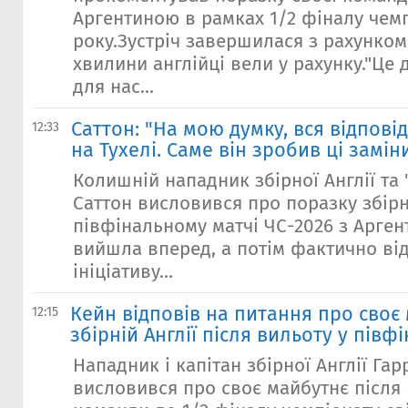
Аргентиною в рамках 1/2 фіналу чемп
року.Зустріч завершилася з рахунком 1
хвилини англійці вели у рахунку."Це
для нас...
Саттон: "На мою думку, вся відпові
12:33
на Тухелі. Саме він зробив ці замін
Колишній нападник збірної Англії та 
Саттон висловився про поразку збірно
півфінальному матчі ЧС-2026 з Аргент
вийшла вперед, а потім фактично ві
ініціативу...
Кейн відповів на питання про своє
12:15
збірній Англії після вильоту у півф
Нападник і капітан збірної Англії Гар
висловився про своє майбутнє після 