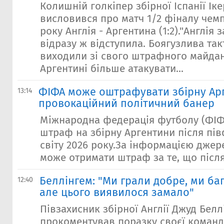
Колишній голкіпер збірної Іспанії Іке
висловився про матч 1/2 фіналу чемп
року Англія - Аргентина (1:2)."Англія 
відразу ж відступила. Боягузлива так
виходили зі свого штрафного майдан
Аргентині більше атакувати...
ФІФА може оштрафувати збірну Ар
13:14
провокаційний політичний банер
Міжнародна федерація футболу (ФІФ
штраф на збірну Аргентини після пів
світу 2026 року.За інформацією джер
може отримати штраф за те, що після
Беллінгем: "Ми грали добре, ми ба
12:40
але цього виявилося замало"
Півзахисник збірної Англії Джуд Белл
прокоментував поразку своєї команди