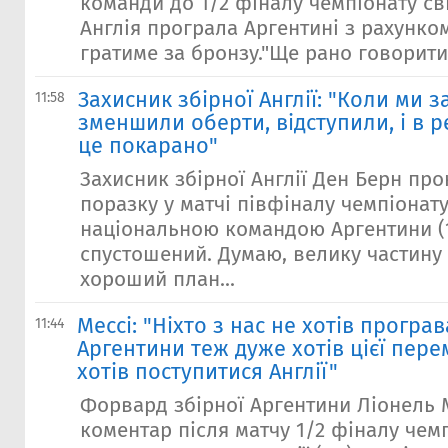
команди до 1/2 фіналу чемпіонату сві
Англія програла Аргентині з рахунком 
гратиме за бронзу."Ще рано говорити.
Захисник збірної Англії: "Коли ми 
11:58
зменшили оберти, відступили, і в р
це покарано"
Захисник збірної Англії Ден Берн пр
поразку у матчі півфіналу чемпіонату
національною командою Аргентини (1
спустошений. Думаю, велику частину 
хороший план...
Мессі: "Ніхто з нас не хотів програв
11:44
Аргентини теж дуже хотів цієї перем
хотів поступитися Англії"
Форвард збірної Аргентини Ліонель 
коментар після матчу 1/2 фіналу чемп