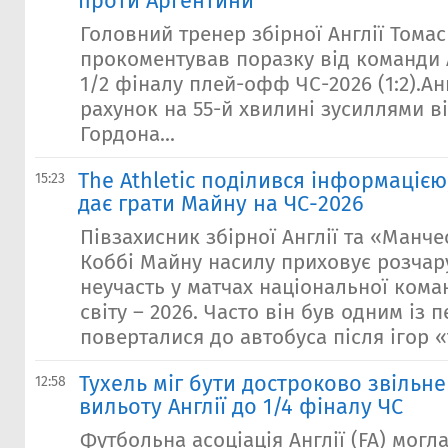
проти Аргентини
Головний тренер збірної Англії Томас
прокоментував поразку від команди 
1/2 фіналу плей-офф ЧС-2026 (1:2).Ан
рахунок на 55-й хвилині зусиллями в
Гордона...
The Athletic поділився інформацією
15:23
дає грати Майну на ЧС-2026
Півзахисник збірної Англії та «Манч
Коббі Майну насилу приховує розчар
неучасть у матчах національної кома
світу – 2026. Часто він був одним із 
поверталися до автобуса після ігор «т
Тухель міг бути достроково звільне
12:58
вильоту Англії до 1/4 фіналу ЧС
Футбольна асоціація Англії (FA) могл