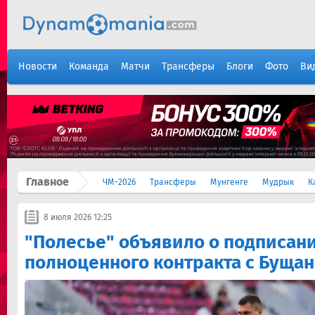
Новости
Команда
Матчи
Трансферы
Блоги
Фото
Ви
Главное
ЧМ-2026
Трансферы
Мунгенге
Мудрык
К
8 июля 2026 12:25
"Полесье" объявило о подписан
полноценного контракта с Буща