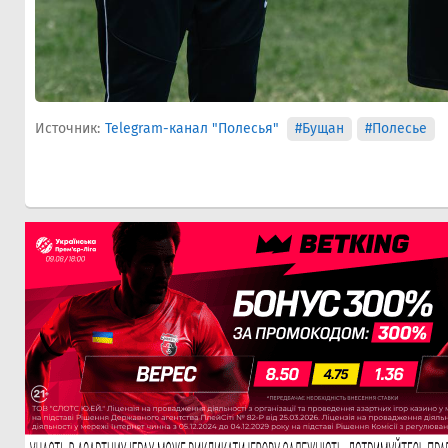
Источник:
Telegram-канал "Полесья"
#Бущан
#Полесье