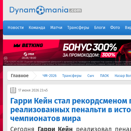
Новости
Команда
Матчи
Трансферы
Блоги
Фото
Ви
Главное
ЧМ-2026
Трансферы
Сыч
ПАОК
Назар Во
17 июня 2026 23:45
Гарри Кейн стал рекордсменом 
реализованных пенальти в ист
чемпионатов мира
Сегодня
Гарри Кейн
реализовал пенал