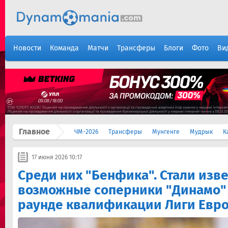
Новости
Команда
Матчи
Трансферы
Блоги
Фото
Ви
Главное
ЧМ-2026
Трансферы
Мунгенге
Мудрык
К
17 июня 2026 10:17
Среди них "Бенфика". Стали изв
возможные соперники "Динамо"
раунде квалификации Лиги Евр