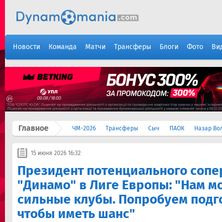
Новости
Команда
Матчи
Трансферы
Блоги
Фото
Ви
Главное
ЧМ-2026
Трансферы
Сыч
ПАОК
Назар Во
15 июня 2026 16:32
Президент потенциального сопе
"Динамо" в Лиге Европы: "Нам м
сильные клубы. Попробуем подго
чтобы иметь шанс"