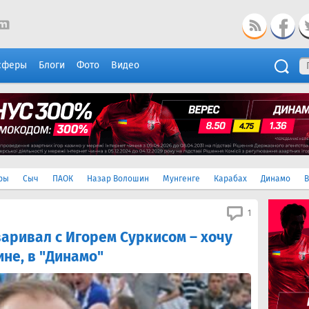
сферы
Блоги
Фото
Видео
ры
Сыч
ПАОК
Назар Волошин
Мунгенге
Карабах
Динамо
В
1
аривал с Игорем Суркисом – хочу
не, в "Динамо"