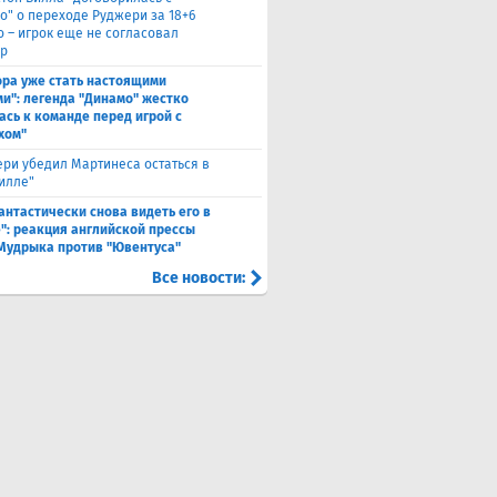
о" о переходе Руджери за 18+6
о – игрок еще не согласовал
р
ора уже стать настоящими
и": легенда "Динамо" жестко
ась к команде перед игрой с
хом"
ри убедил Мартинеса остаться в
Вилле"
антастически снова видеть его в
": реакция английской прессы
 Мудрыка против "Ювентуса"
Все новости: