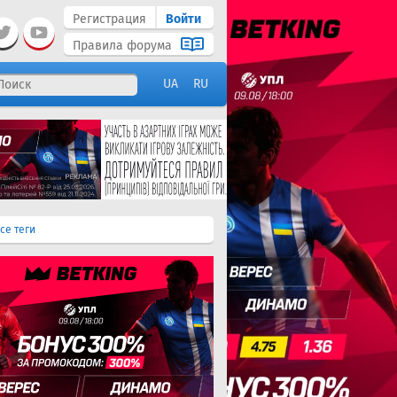
Регистрация
Войти
Правила форума
UA
RU
се теги