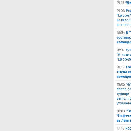
19:16
"Д
19:06
Ро
"Барсой"
Каталон
насчет 
18:54
В 
состава
команде
18:31
Ху
"Атлетик
"Барсел
18:18
Fo
тысяч к
помещен
18:05
УЕ
после о
турнир:
выполне
утрачен
18:03
"З
"Нефтчи
из Лиги
17:46
Род