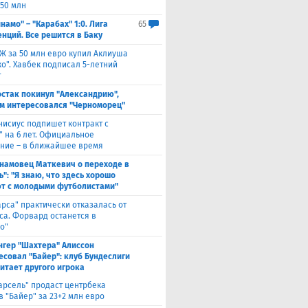
 50 млн
намо" – "Карабах" 1:0. Лига
65
нций. Все решится в Баку
Ж за 50 млн евро купил Аклиуша
о". Хавбек подписал 5-летний
т
стак покинул "Александрию",
м интересовался "Черноморец"
нисиус подпишет контракт с
" на 6 лет. Официальное
ние – в ближайшее время
намовец Маткевич о переходе в
": "Я знаю, что здесь хорошо
т с молодыми футболистами"
арса" практически отказалась от
са. Форвард останется в
о"
нгер "Шахтера" Алиссон
есовал "Байер": клуб Бундеслиги
итает другого игрока
арсель" продаст центрбека
 "Байер" за 23+2 млн евро