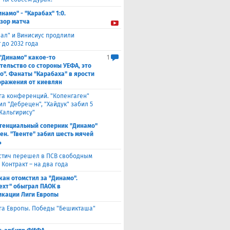
инамо" - "Карабах" 1:0.
зор матча
еал" и Винисиус продлили
 до 2032 года
 "Динамо" какое-то
1
тельство со стороны УЕФА, это
о". Фанаты "Карабаха" в ярости
оражения от киевлян
га конференций. "Копенгаген"
л "Дебрецен", "Хайдук" забил 5
Жальгирису"
тенциальный соперник "Динамо"
ен. "Твенте" забил шесть мячей
4
стич перешел в ПСВ свободным
 Контракт – на два года
кан отомстил за "Динамо".
ехт" обыграл ПАОК в
кации Лиги Европы
га Европы. Победы "Бешикташа"