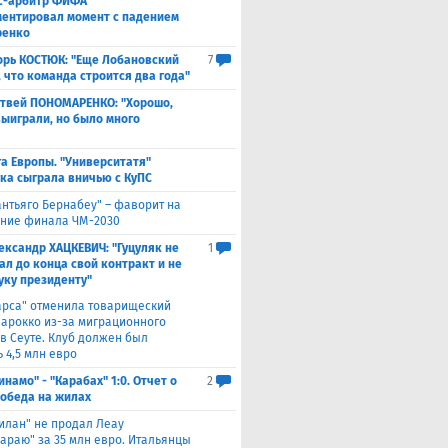
с-арбитр ФИФА
ентировал момент с падением
ренко
орь КОСТЮК: "Еще Лобановский
7
, что команда строится два года"
твей ПОНОМАРЕНКО: "Хорошо,
выиграли, но было много
а Европы. "Университатя"
ка сыграла вничью с ​КуПС
антьяго Бернабеу" – фаворит на
ние финала ЧМ-2030
ександр ХАЦКЕВИЧ: "Гуцуляк не
1
ал до конца свой контракт и не
уку президенту"
арса" отменила товарищеский
Марокко из-за миграционного
 в Сеуте. Клуб должен был
 4,5 млн евро
инамо" - "Карабах" 1:0. Отчет о
2
Победа на жилах
илан" не продал Леау
сараю" за 35 млн евро. Итальянцы