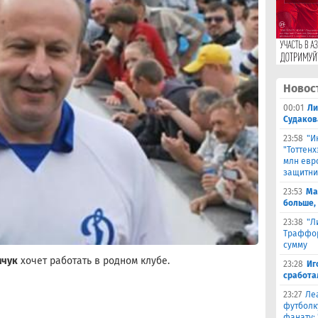
Новос
00:01
Ли
Судаков
23:58
"И
"Тоттен
млн евр
защитни
23:53
Ма
больше,
23:38
"Л
Траффор
сумму
мчук
хочет работать в родном клубе.
23:28
Иг
сработа
23:27
Ле
футболк
фанату: 