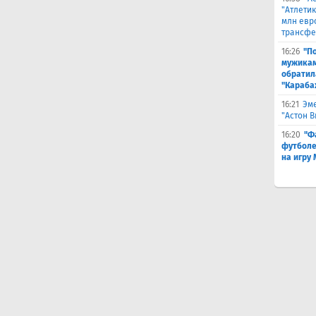
"Атлетик
млн евр
трансфе
16:26
"П
мужикам
обратил
"Караба
16:21
Эме
"Астон 
16:20
"Ф
футболе
на игру