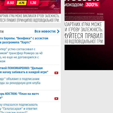
ти
Все новости:
га Европы. "Бенфика" с ассистом
а разгромила "Хартс"
нтер" устно согласовал с
хэмом" трансфер Ромеро за 40
о, но еще не договорился с
ком
твей ПОНОМАРЕНКО: "Дальше
 я начну забивать в каждой игре"
идс" объявил о подписании
да за рекордную для клуба
орь КОСТЮК: "План на матч
л"
ау отказался подписывать
у "Галатасарая" и ответил
"Ты совсем дурак?"