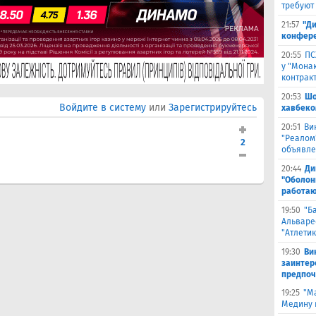
требуют
21:57
"Ди
конфере
20:55
ПС
у "Монак
контрак
20:53
Шо
Войдите в систему
или
Зарегистрируйтесь
хавбеко
20:51
Ви
"Реалом
2
объявле
20:44
Ди
"Оболонь
работаю
19:50
"Б
Альваре
"Атлетик
19:30
Ви
заинтер
предпоч
19:25
"М
Медину в