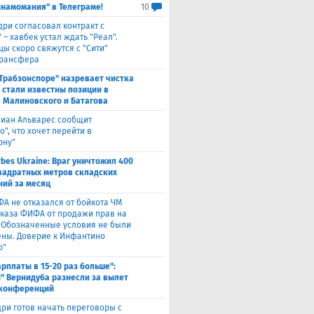
инамомания" в Телеграме!
10
дри согласовал контракт с
 – хавбек устал ждать "Реал".
цы скоро свяжутся с "Сити"
трансфера
"Трабзонспоре" назревает чистка
: стали известны позиции в
 Малиновского и Батагова
лиан Альварес сообщит
о", что хочет перейти в
ону"
rbes Ukraine: Враг уничтожил 400
вадратных метров складских
ий за месяц
ФА не отказался от бойкота ЧМ
тказа ФИФА от продажи прав на
 "Обозначенные условия не были
ны. Доверие к Инфантино
о"
арплаты в 15-20 раз больше":
" Вернидуба разнесли за вылет
 конференций
ри готов начать переговоры с