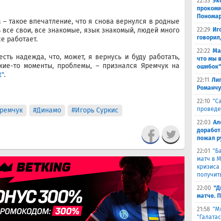
22:33
Эк
прокомм
Понома
а – такое впечатление, что я снова вернулся в родные
ь все свои, все знакомые, язык знакомый, людей много
22:29
Иг
говорил
е работает.
22:22
Ма
есть надежда, что, может, я вернусь и буду работать,
что мы 
кие-то моменты, проблемы, – признался Яремчук на
ошибок"
t"
.
22:11
Лиг
Романчу
22:10
"С
проведе
ремчук
#Динамо
#Игорь Суркис
22:03
Ал
доработ
пожал р
22:01
"Б
матч в 
кризиса
получить
22:00
"Д
матче. 
21:58
"М
"Галата