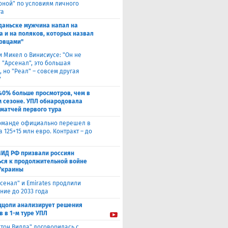
оной" по условиям личного
та
Гданьске мужчина напал на
а и на поляков, которых назвал
овцами"
и Микел о Винисиусе: "Он не
 "Арсенал", это большая
 но "Реал" – совсем другая
"
40% больше просмотров, чем в
 сезоне. УПЛ обнародовала
 матчей первого тура
оманде официально перешел в
а 125+15 млн евро. Контракт – до
МИД РФ призвали россиян
ься к продолжительной войне
Украины
сенал" и Emirates продлили
ние до 2033 года
ццоли анализирует решения
в в 1-м туре УПЛ
стон Вилла" договорилась с