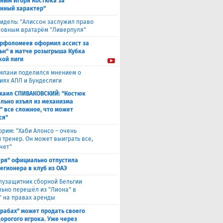
ным Игоря Костюка за
нный характер"
идель: "Алиссон заслужил право
новным вратарём "Ливерпуля"
рфоломеев оформил ассист за
ьн" в матче розыгрыша Кубка
кой лиги
мпани поделился мнением о
иях АПЛ и Бундеслиги
хаил СПИВАКОВСКИЙ: "Костюк
льно изъял из механизма
" все сложное, что может
ся"
орим: "Хаби Алонсо – очень
 тренер. Он может выиграть все,
чет"
аря" официально отпустила
легионера в клуб из ОАЭ
лузащитник сборной Бельгии
ьно перешёл из "Лиона" в
" на правах аренды
рабах" может продать своего
дорогого игрока. Уже через