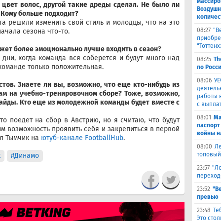
массиро
цвет волос, другой такие дреды сделал. Не было ли
Воздушн
 Кому больше подходит?
количес
та решили изменить свой стиль и молодцы, что на это
08:27
"В
ачала сезона что-то.
приобре
"Тоттенх
ожет более эмоционально лучше входить в сезон?
 дни, когда команда вся соберется и будут много над
08:25
Th
 команде только положительная.
по Росси
08:06
УЕ
тов. Знаете ли вы, возможно, что еще кто-нибудь из
деятель
ам на учебно-тренировочном сборе? Тоже, возможно,
работы 
сайды. Кто еще из молодежной команды будет вместе с
с выпла
08:01
Ма
то поедет на сбор в Австрию, но я считаю, что будут
паспорт
им возможность проявить себя и закрепиться в первой
войны н
ил Тымчик на
ютуб-канале FootballHub
.
08:00
Ле
топовый
к
#Динамо
23:57
"Л
переход
23:52
"В
превью
23:48
Те
Это сто