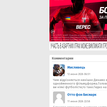
Комментарии
Мисливець
12 июня 2026 06:51
Чим відрізняється нинішнє Динамо в
однойменного фільму,форма.Головне
ви ніякі футболісти,то таке.Гидко на
Отто фон Бисмарк
11 июня 2026 22:58