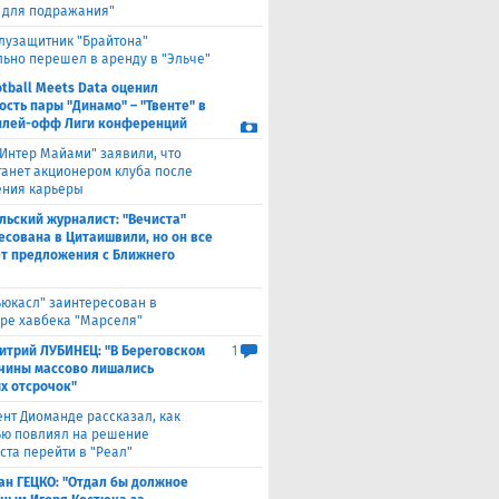
 для подражания"
лузащитник "Брайтона"
ьно перешел в аренду в "Эльче"
otball Meets Data оценил
ость пары "Динамо" – "Твенте" в
плей-офф Лиги конференций
"Интер Майами" заявили, что
танет акционером клуба после
ния карьеры
льский журналист: "Вечиста"
есована в Цитаишвили, но он все
т предложения с Ближнего
ьюкасл" заинтересован в
ре хавбека "Марселя"
итрий ЛУБИНЕЦ: "В Береговском
1
чины массово лишались
х отсрочок"
ент Диоманде рассказал, как
ю повлиял на решение
ста перейти в "Реал"
ан ГЕЦКО: "Отдал бы должное