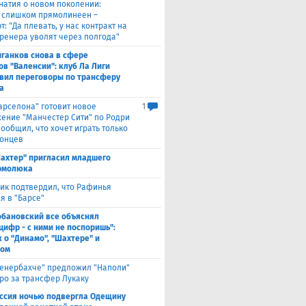
натия о новом поколении:
 слишком прямолинеен –
: "Да плевать, у нас контракт на
 тренера уволят через полгода"
ганков снова в сфере
ов "Валенсии": клуб Ла Лиги
вил переговоры по трансферу
а
Барселона" готовит новое
1
ение "Манчестер Сити" по Родри
сообщил, что хочет играть только
лонцев
ахтер" пригласил младшего
рмолюка
ик подтвердил, что Рафинья
я в "Барсе"
обановский все объяснял
цифр - с ними не поспоришь":
 о "Динамо", "Шахтере" и
ном
енербахче" предложил "Наполи"
вро за трансфер Лукаку
ссия ночью подвергла Одещину