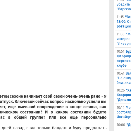
убедить 
"Барсел
11:15
"Ве
18:00. 
ротации
11:08
"М
интерес
"Ливерп
10:51
Бу
Фабрици
перспек
клубе
10:41
Ва
"Не ожид
близким
10:26
"Х
Кварцян
этом сезоне начинает свой сезон очень-очень рано - 9
"Динамо
 отпуск. Ключевой сейчас вопрос: насколько успели вы
ист, еще имевший повреждение в конце сезона, как
10:14
Ме
зическом состоянии? И в каком состоянии будете
состоял
час в общей группе? Или все еще персонально
Инсайде
10:00
"Д
 дней назад снял только бандаж и буду продолжать