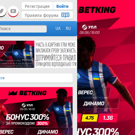
Регистрация
Войти
Правила форума
UA
RU
еги