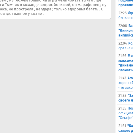
роем , мы можем только на игры чемпионата выйти , где
подопеч
уги Тымчик в команде вопрос большой, он марафонец ; ну
проявле
еса, не прострела , не удара ; только здоровья бегать . С
22:26
Фр
в где главное участие .
быть ос
22:08
Ва
"Линкол
английс
22:04
Ко
сравнен
21:56
Ми
максима
"Динамо
сломать
21:43
Ам
хороший
что захо
21:38
"З
своего 
21:35
По
официал
"Хетафе
21:31
"Ка
самого 