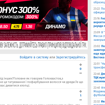
образец
23:22
По
официал
23:16
Fo
вероятн
раунде 
23:09
В 
Месси с
заверше
23:02
По
заинтер
еще жде
Войдите в систему
или
Зарегистрируйтесь
Востока
22:51
"Н
трансфе
0
22:46
Дм
ТЦК муж
ід інших?Головне як говорив Голохвастов,з
законны
 це татуювання і пофарбування волосся чи дреди.Те що
 вас дивитися хлопці.
22:40
Аг
Моуринь
футболи
1
22:32
Ив