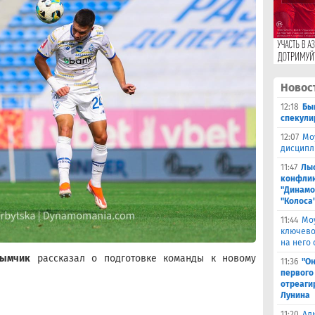
Новос
12:18
Бы
спекули
12:07
Мо
дисципл
11:47
Лыс
конфлик
"Динамо
"Колоса
11:44
Мо
ключево
на него 
Тымчик
рассказал о подготовке команды к новому
11:36
"Он
первого
отреаги
Лунина
11:20
Ал