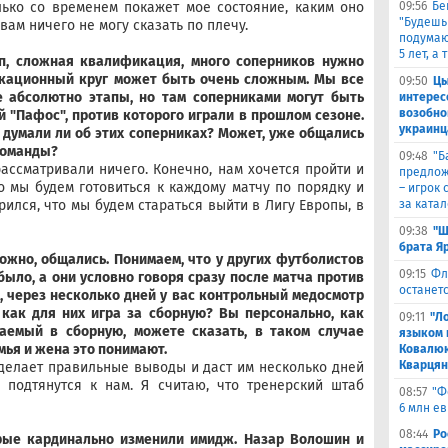
лько со временем покажет мое состояние, каким оно
09:56
Бе
"Будешь
вам ничего не могу сказать по плечу.
подумают
5 лет, а
ап, сложная квалификация, много соперников нужно
икационный круг может быть очень сложным. Мы все
09:50
Цы
е абсолютно этапы, но там соперниками могут быть
интерес
возобно
й "Пафос", против которого играли в прошлом сезоне.
украинц
е думали ли об этих соперниках? Может, уже общались
 команды?
09:48
​"
ассматривали ничего. Конечно, нам хочется пройти и
предлож
но мы будем готовиться к каждому матчу по порядку и
– игрок 
рился, что мы будем стараться выйти в Лигу Европы, в
за ката
09:38
"Ш
брата Я
ожно, общались. Понимаем, что у других футболистов
09:15
Фл
было, а они условно говоря сразу после матча против
останетс
ю, через несколько дней у вас контрольный медосмотр
 как для них игра за сборную? Вы персонально, как
09:11
"Л
аемый в сборную, можете сказать, в таком случае
языком 
емья и жена это понимают.
Ковалюк
Кварця
сделает правильные выводы и даст им несколько дней
 подтянутся к нам. Я считаю, что тренерский штаб
08:57
"Ф
6 млн е
08:44
Ро
орые кардинально изменили имидж. Назар Волошин и