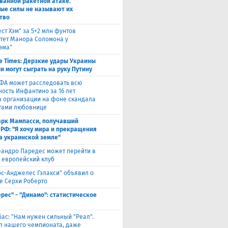
ванной ракетной атаке.
ые силы не называют их
тво
ест Хэм" за 5+2 млн фунтов
тет Манора Соломона у
эма"
e Times: Дерзкие удары Украины
и могут сыграть на руку Путину
ФА может расследовать всю
ность Инфантино за 16 лет
в организации на фоне скандала
тами любовнице
рк Мампасси, получавший
 РФ: "Я хочу мира и прекращения
а украинской земле"
андро Паредес может перейти в
 европейский клуб
ос-Анджелес Гэлакси" объявил о
е Серхи Роберто
ерес" - "Динамо": статистическое
бас: "Нам нужен сильный "Реал".
лп нашего чемпионата, даже