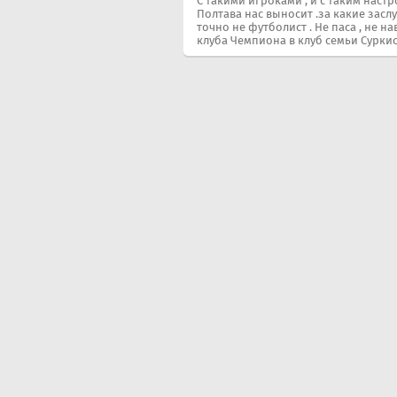
С такими игроками , и с таким наст
Полтава нас выносит .за какие засл
точно не футболист . Не паса , не нав
клуба Чемпиона в клуб семьи Суркисо