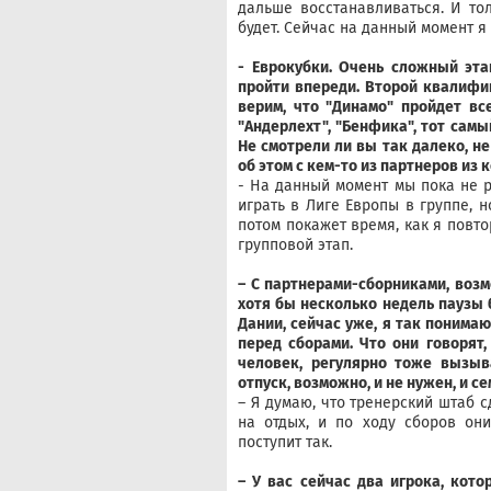
дальше восстанавливаться. И то
будет. Сейчас на данный момент я 
- Еврокубки. Очень сложный эт
пройти впереди. Второй квалиф
верим, что "Динамо" пройдет вс
"Андерлехт", "Бенфика", тот самы
Не смотрели ли вы так далеко, н
об этом с кем-то из партнеров из
- На данный момент мы пока не р
играть в Лиге Европы в группе, 
потом покажет время, как я повто
групповой этап.
– С партнерами-сборниками, возм
хотя бы несколько недель паузы 
Дании, сейчас уже, я так понима
перед сборами. Что они говорят,
человек, регулярно тоже вызыв
отпуск, возможно, и не нужен, и с
– Я думаю, что тренерский штаб 
на отдых, и по ходу сборов они
поступит так.
– У вас сейчас два игрока, кот