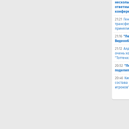
несколь
ответны
конфер
21:21
Ген
трансфе
приняли
21:16
"Ле
Видеооб
21:12
Ал
очень х
"Тоттенх
20:52
"Л
поделил
20:46
Ки
состава
игроков