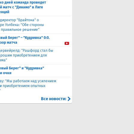
ко дней команда проведет
й матч с "Динамо" в Лиге
енций
директор "Брайтона" о
ре Уэлбека: "Обе стороны
 правильное решение"
вый Берег" – "Кудривка" 0:0.
зор матча
дервейрелд: "Рашфорд стал бы
орошим приобретением для
эма"
евый Берег" и "Кудривка"
и очки
ву: "Мы работаем над усилением
 и приобретением опытных
"
Все новости: