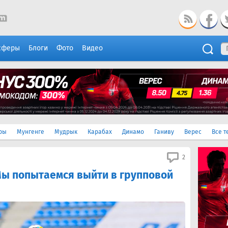
сферы
Блоги
Фото
Видео
ры
Мунгенге
Мудрык
Карабах
Динамо
Ганиву
Верес
Все т
2
ы попытаемся выйти в групповой