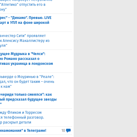
"Атлетико" отпустить его в
ону"
рес" - "Динамо". Превью. LIVE
Старт в УПЛ на фоне широкой
анчестер Сити" проявляет
 к Алексису Макаллистеру из
уля"
дущее Мудрыка в "Челси":
о Романо рассказал о
тивах украинца в лондонском
льверде о Моуринью в "Реале":
ал, что он будет таким – очень
 к нам"
ачериди только смеялся": как
ый предсказал будущее звезды
"
жду Фликом и Торресом
ся телефонный разговор.
р раскрыл детали
инамомания" в Телеграме!
10