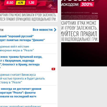
ти
Все новости:
вший "хороший русский"
рует памятью легенды "Динамо"
уринью ввёл жёсткие
инарные меры в "Реале"
енко: травма бутылкой когда,
т с Кварцяным, надежда
", блокпост в Крыму, легенда
"
уринью считает Винисиуса
й частью проекта и будет делать
ставку в "Реале"
 никогда не достигнет уровня
 вратаря "Реала": фанаты
ровали на последний матч
ьварес попробует непублично