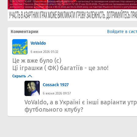
Комментарии
Войдите в сис
VoValdo
6 июня 2026 01:32
Це ж вже було (с)
Ці іграшки ( ФК) багатіїв - це зло!
Скрыть
Cossack 1927
6 июня 2026 09:57
VoValdo, а в Україні є інші варіанти у
футбольного клубу?