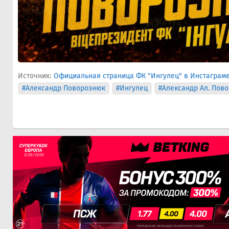
Источник:
Официальная страница ФК "Ингулец" в Инстаграм
#Александр Поворознюк
#Ингулец
#Александр Ал. Пов