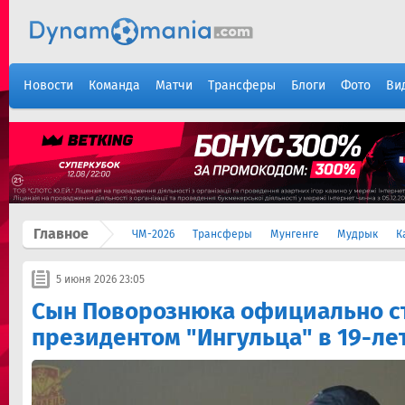
Новости
Команда
Матчи
Трансферы
Блоги
Фото
Ви
Главное
ЧМ-2026
Трансферы
Мунгенге
Мудрык
К
5 июня 2026 23:05
Сын Поворознюка официально с
президентом "Ингульца" в 19-ле