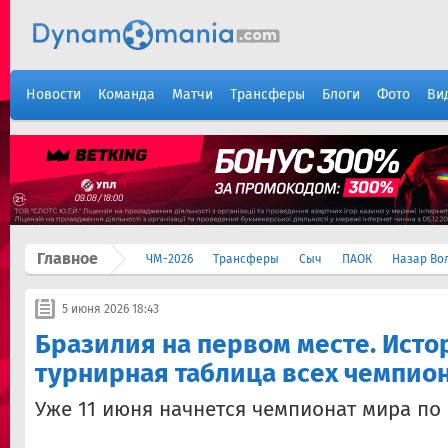
Новости
Команда
Матчи
Трансферы
Блоги
Фото
Ви
Главное
ЧМ-2026
Трансферы
Сыч
ПАОК
Назар Во
5 июня 2026 18:43
Бразилия на первом месте. Исто
турнирная таблица всех чемпио
Уже 11 июня начнется чемпионат мира по