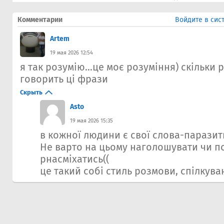
Комментарии
Войдите в сис
Artem
19 мая 2026 12:54
я так розумію...це моє розуміння) скільки р
говорить ці фрази
Скрыть
Asto
19 мая 2026 15:35
в кожної людини є свої слова-паразит
Не варто на цьому наголошувати чи п
рнасміхатись((
це такий собі стиль розмови, спілкува