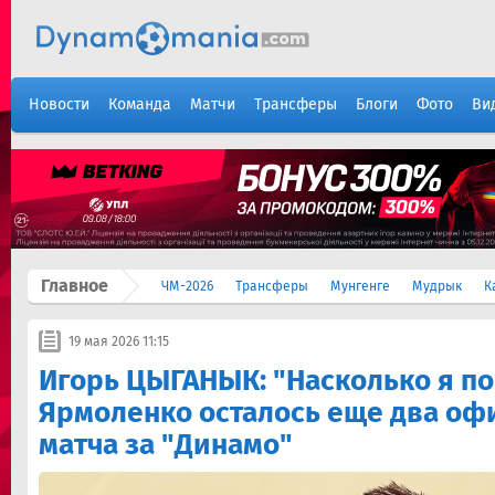
Новости
Команда
Матчи
Трансферы
Блоги
Фото
Ви
Главное
ЧМ-2026
Трансферы
Мунгенге
Мудрык
К
19 мая 2026 11:15
Игорь ЦЫГАНЫК: "Насколько я по
Ярмоленко осталось еще два о
матча за "Динамо"