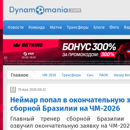
Новости
Команда
Матчи
Трансферы
Блоги
Фото
Ви
Главное
ЧМ-2026
Трансферы
Сыч
ПАОК
Назар Во
19 мая 2026 08:32
Неймар попал в окончательную 
сборной Бразилии на ЧМ-2026
Главный тренер сборной Бразилии 
озвучил окончательную заявку на ЧМ-202