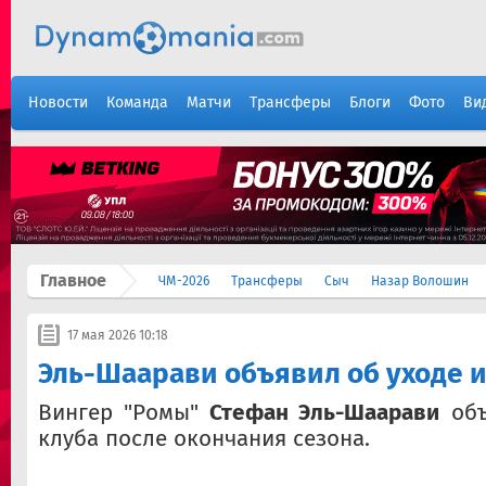
Новости
Команда
Матчи
Трансферы
Блоги
Фото
Ви
Главное
ЧМ-2026
Трансферы
Сыч
Назар Волошин
17 мая 2026 10:18
Эль-Шаарави объявил об уходе 
Вингер "Ромы"
Стефан Эль-Шаарави
объ
клуба после окончания сезона.